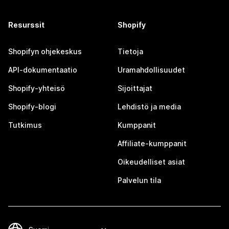
Resurssit
Shopify
Shopifyn ohjekeskus
Tietoja
API-dokumentaatio
Uramahdollisuudet
Shopify-yhteisö
Sijoittajat
Shopify-blogi
Lehdistö ja media
Tutkimus
Kumppanit
Affiliate-kumppanit
Oikeudelliset asiat
Palvelun tila