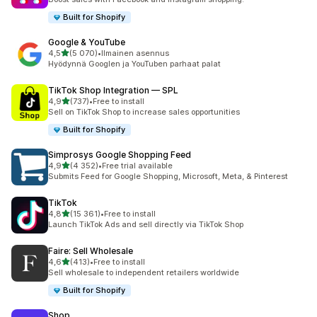
Built for Shopify
Google & YouTube
/ 5 tähteä
4,5
(5 070)
•
Ilmainen asennus
5070 arvostelua yhteensä
Hyödynnä Googlen ja YouTuben parhaat palat
TikTok Shop Integration — SPL
/ 5 tähteä
4,9
(737)
•
Free to install
737 arvostelua yhteensä
Sell on TikTok Shop to increase sales opportunities
Built for Shopify
Simprosys Google Shopping Feed
/ 5 tähteä
4,9
(4 352)
•
Free trial available
4352 arvostelua yhteensä
Submits Feed for Google Shopping, Microsoft, Meta, & Pinterest
TikTok
/ 5 tähteä
4,8
(15 361)
•
Free to install
15361 arvostelua yhteensä
Launch TikTok Ads and sell directly via TikTok Shop
Faire: Sell Wholesale
/ 5 tähteä
4,6
(413)
•
Free to install
413 arvostelua yhteensä
Sell wholesale to independent retailers worldwide
Built for Shopify
Shop