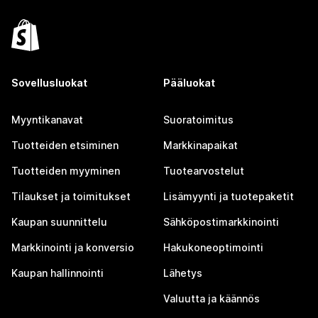
Sovellusluokat
Pääluokat
Myyntikanavat
Suoratoimitus
Tuotteiden etsiminen
Markkinapaikat
Tuotteiden myyminen
Tuotearvostelut
Tilaukset ja toimitukset
Lisämyynti ja tuotepaketit
Kaupan suunnittelu
Sähköpostimarkkinointi
Markkinointi ja konversio
Hakukoneoptimointi
Kaupan hallinnointi
Lähetys
Valuutta ja käännös