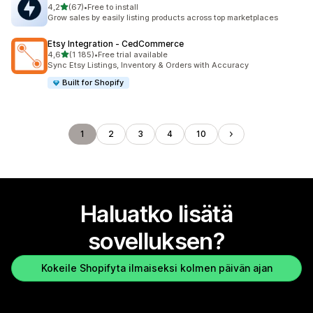
/ 5 tähteä
4,2
(67)
•
Free to install
67 arvostelua yhteensä
Grow sales by easily listing products across top marketplaces
Etsy Integration ‑ CedCommerce
/ 5 tähteä
4,6
(1 185)
•
Free trial available
1185 arvostelua yhteensä
Sync Etsy Listings, Inventory & Orders with Accuracy
Built for Shopify
1
2
3
4
10
Haluatko lisätä
sovelluksen?
Kokeile Shopifyta ilmaiseksi kolmen päivän ajan