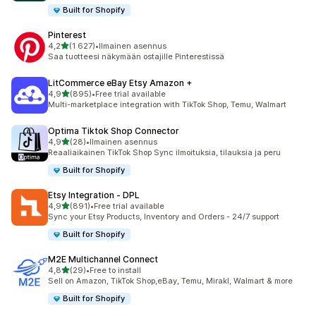
Built for Shopify
Pinterest
/ 5 tähteä
4,2
(1 627)
•
Ilmainen asennus
1627 arvostelua yhteensä
Saa tuotteesi näkymään ostajille Pinterestissä
LitCommerce eBay Etsy Amazon +
/ 5 tähteä
4,9
(895)
•
Free trial available
895 arvostelua yhteensä
Multi-marketplace integration with TikTok Shop, Temu, Walmart
Optima Tiktok Shop Connector
/ 5 tähteä
4,9
(28)
•
Ilmainen asennus
28 arvostelua yhteensä
Reaaliaikainen TikTok Shop Sync ilmoituksia, tilauksia ja peru
Built for Shopify
Etsy Integration ‑ DPL
/ 5 tähteä
4,9
(891)
•
Free trial available
891 arvostelua yhteensä
Sync your Etsy Products, Inventory and Orders - 24/7 support
Built for Shopify
M2E Multichannel Connect
/ 5 tähteä
4,8
(29)
•
Free to install
29 arvostelua yhteensä
Sell on Amazon, TikTok Shop,eBay, Temu, Mirakl, Walmart & more
Built for Shopify