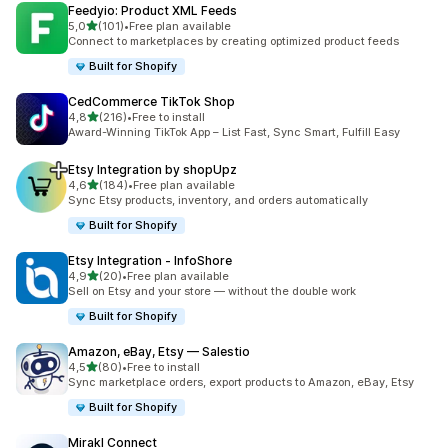
Feedyio: Product XML Feeds
/ 5 tähteä
5,0
(101)
•
Free plan available
101 arvostelua yhteensä
Connect to marketplaces by creating optimized product feeds
Built for Shopify
CedCommerce TikTok Shop
/ 5 tähteä
4,8
(216)
•
Free to install
216 arvostelua yhteensä
Award-Winning TikTok App – List Fast, Sync Smart, Fulfill Easy
Etsy Integration by shopUpz
/ 5 tähteä
4,6
(184)
•
Free plan available
184 arvostelua yhteensä
Sync Etsy products, inventory, and orders automatically
Built for Shopify
Etsy Integration ‑ InfoShore
/ 5 tähteä
4,9
(20)
•
Free plan available
20 arvostelua yhteensä
Sell on Etsy and your store — without the double work
Built for Shopify
Amazon, eBay, Etsy — Salestio
/ 5 tähteä
4,5
(80)
•
Free to install
80 arvostelua yhteensä
Sync marketplace orders, export products to Amazon, eBay, Etsy
Built for Shopify
Mirakl Connect