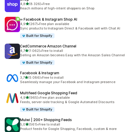
/ 5 tähteä
4,8
(8 326)
•
Free
8326 arvostelua yhteensä
Reach millions of high-intent shoppers on Shop
∞ Facebook & Instagram Shop AI
/ 5 tähteä
4,9
(267)
•
Free plan available
267 arvostelua yhteensä
Sync products to Instagram Direct & Facebook sell with Chat AI
Built for Shopify
CedCommerce Amazon Channel
/ 5 tähteä
4,7
(1 062)
•
Free to install
1062 arvostelua yhteensä
Selling on Amazon becomes Easy with the Amazon Sales Channel
Built for Shopify
Facebook & Instagram
/ 5 tähteä
3,7
(5 086)
•
Free to install
5086 arvostelua yhteensä
Seamlessly manage your Facebook and Instagram presence
Multifeed Google Shopping Feed
/ 5 tähteä
4,9
(965)
•
Free plan available
965 arvostelua yhteensä
Feeds, server-side tracking & Google Automated Discounts
Built for Shopify
Mulwi | 200+ Shopping Feeds
/ 5 tähteä
5,0
(561)
•
Free to install
561 arvostelua yhteensä
Product feeds for Google Shopping, Facebook, custom & more