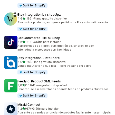
Built for Shopify
Etsy Integration by shopUpz
de 5 estrelas
4,6
(183)
•
Plano gratuito disponível
183 avaliações ao todo
Sincronize produtos, estoque e pedidos da Etsy automaticamente
Built for Shopify
CedCommerce TikTok Shop
de 5 estrelas
4,8
(216)
•
Grátis para instalar
216 avaliações ao todo
App premiado do TikTok: publique rápido, sincronize com
inteligência e processe com facilidade
Etsy Integration ‑ InfoShore
de 5 estrelas
4,9
(20)
•
Plano gratuito disponível
20 avaliações ao todo
Venda na Etsy e na sua loja — sem trabalho em dobro
Built for Shopify
Feedyio: Product XML Feeds
de 5 estrelas
5,0
(101)
•
Plano gratuito disponível
101 avaliações ao todo
Conecte-se a marketplaces criando feeds de produtos otimizados
Built for Shopify
Mirakl Connect
de 5 estrelas
4,2
(67)
•
Grátis para instalar
67 avaliações ao todo
Aumente as vendas anunciando produtos facilmente nos principais