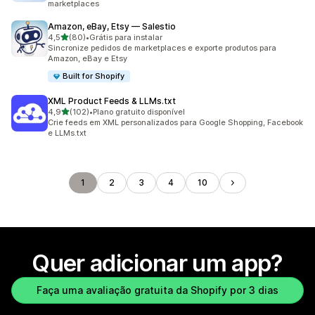
marketplaces
Amazon, eBay, Etsy — Salestio
de 5 estrelas
4,5
(80)
•
Grátis para instalar
80 avaliações ao todo
Sincronize pedidos de marketplaces e exporte produtos para
Amazon, eBay e Etsy
Built for Shopify
XML Product Feeds & LLMs.txt
de 5 estrelas
4,9
(102)
•
Plano gratuito disponível
102 avaliações ao todo
Crie feeds em XML personalizados para Google Shopping, Facebook
e LLMs.txt
1
2
3
4
10
Quer adicionar um app?
Faça uma avaliação gratuita da Shopify por 3 dias