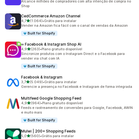
Alcance milhões de compradores com alta intenção de compra no
Shop
CedCommerce Amazon Channel
de 5 estrelas
4,7
(1.064)
•
Grátis para instalar
1064 avaliações ao todo
Vender na Amazon fica fácil com o canal de vendas da Amazon
Built for Shopify
∞ Facebook & Instagram Shop AI
de 5 estrelas
4,9
(263)
•
Plano gratuito disponível
263 avaliações ao todo
Sincronize produtos com o Instagram Direct e o Facebook para
vender via chat com IA
Built for Shopify
Facebook & Instagram
de 5 estrelas
3,7
(5.049)
•
Grátis para instalar
5049 avaliações ao todo
Gerencie a presença no Facebook e Instagram de forma integrada
Multifeed Google Shopping Feed
de 5 estrelas
4,9
(964)
•
Plano gratuito disponível
964 avaliações ao todo
Feeds e rastreamento de conversões para Google, Facebook, AWIN
e muito mais
Built for Shopify
Mulwi | 200+ Shopping Feeds
de 5 estrelas
5,0
(560)
•
Grátis para instalar
560 avaliações ao todo