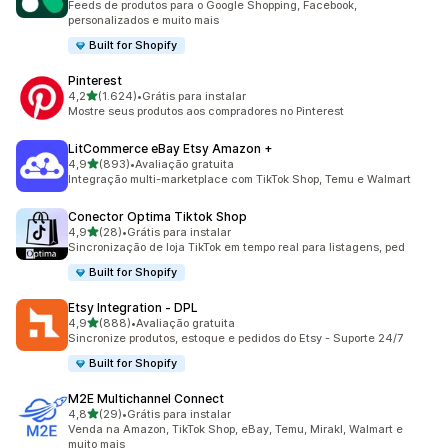
Feeds de produtos para o Google Shopping, Facebook,
personalizados e muito mais
Built for Shopify
Pinterest
de 5 estrelas
4,2
(1.624)
•
Grátis para instalar
1624 avaliações ao todo
Mostre seus produtos aos compradores no Pinterest
LitCommerce eBay Etsy Amazon +
de 5 estrelas
4,9
(893)
•
Avaliação gratuita
893 avaliações ao todo
Integração multi-marketplace com TikTok Shop, Temu e Walmart
Conector Optima Tiktok Shop
de 5 estrelas
4,9
(28)
•
Grátis para instalar
28 avaliações ao todo
Sincronização de loja TikTok em tempo real para listagens, ped
Built for Shopify
Etsy Integration ‑ DPL
de 5 estrelas
4,9
(888)
•
Avaliação gratuita
888 avaliações ao todo
Sincronize produtos, estoque e pedidos do Etsy - Suporte 24/7
Built for Shopify
M2E Multichannel Connect
de 5 estrelas
4,8
(29)
•
Grátis para instalar
29 avaliações ao todo
Venda na Amazon, TikTok Shop, eBay, Temu, Mirakl, Walmart e
muito mais