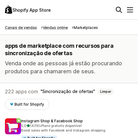
Shopify App Store
Canais de vendas
Vendas online
Marketplaces
apps de marketplace com recursos para
sincronização de ofertas
Venda onde as pessoas já estão procurando
produtos para chamarem de seus.
222 apps com
Sincronização de ofertas
Limpar
Built for Shopify
Instagram Shop & Facebook Shop
de 5 estrelas
5,0
(439)
•
Plano gratuito disponível
439 avaliações ao todo
Boost sales with Facebook and Instagram shopping.