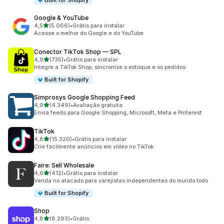
Built for Shopify
Google & YouTube
de 5 estrelas
4,5
(5.066)
•
Grátis para instalar
5066 avaliações ao todo
Acesse o melhor do Google e do YouTube
Conector TikTok Shop — SPL
de 5 estrelas
4,9
(735)
•
Grátis para instalar
735 avaliações ao todo
Integre a TikTok Shop, sincronize o estoque e os pedidos
Built for Shopify
Simprosys Google Shopping Feed
de 5 estrelas
4,9
(4.349)
•
Avaliação gratuita
4349 avaliações ao todo
Envia feeds para Google Shopping, Microsoft, Meta e Pinterest
TikTok
de 5 estrelas
4,8
(15.320)
•
Grátis para instalar
15320 avaliações ao todo
Crie facilmente anúncios em vídeo no TikTok
Faire: Sell Wholesale
de 5 estrelas
4,6
(412)
•
Grátis para instalar
412 avaliações ao todo
Venda no atacado para varejistas independentes do mundo todo
Built for Shopify
Shop
de 5 estrelas
4,8
(8.293)
•
Grátis
8293 avaliações ao todo