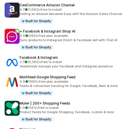
CedCommerce Amazon Channel
เต็ม 5 ดาว
4.7
(1,062)
•
Free to install
ทั้งหมด 1062 รีวิว
Selling on Amazon becomes Easy with the Amazon Sales Channel
Built for Shopify
∞ Facebook & Instagram Shop AI
เต็ม 5 ดาว
4.9
(265)
•
Free plan available
ทั้งหมด 265 รีวิว
Sync products to Instagram Direct & Facebook sell with Chat AI
Built for Shopify
Facebook & Instagram
เต็ม 5 ดาว
3.7
(5,062)
•
Free to install
ทั้งหมด 5062 รีวิว
Seamlessly manage your Facebook and Instagram presence
Multifeed Google Shopping Feed
เต็ม 5 ดาว
4.9
(965)
•
Free plan available
ทั้งหมด 965 รีวิว
Feeds & conversion tracking for Google, Facebook, Awin & more
Built for Shopify
Mulwi | 200+ Shopping Feeds
เต็ม 5 ดาว
5.0
(561)
•
Free to install
ทั้งหมด 561 รีวิว
Product feeds for Google Shopping, Facebook, custom & more
Built for Shopify