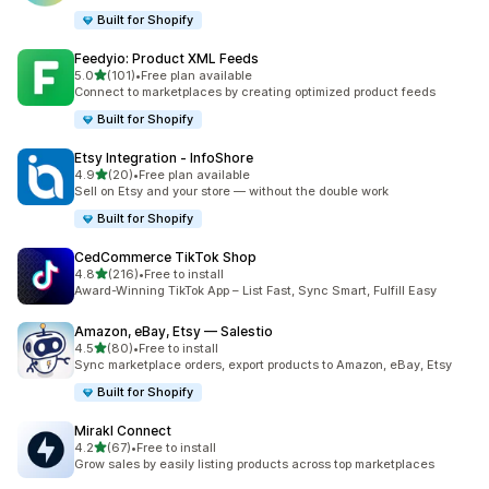
Built for Shopify
Feedyio: Product XML Feeds
เต็ม 5 ดาว
5.0
(101)
•
Free plan available
ทั้งหมด 101 รีวิว
Connect to marketplaces by creating optimized product feeds
Built for Shopify
Etsy Integration ‑ InfoShore
เต็ม 5 ดาว
4.9
(20)
•
Free plan available
ทั้งหมด 20 รีวิว
Sell on Etsy and your store — without the double work
Built for Shopify
CedCommerce TikTok Shop
เต็ม 5 ดาว
4.8
(216)
•
Free to install
ทั้งหมด 216 รีวิว
Award-Winning TikTok App – List Fast, Sync Smart, Fulfill Easy
Amazon, eBay, Etsy — Salestio
เต็ม 5 ดาว
4.5
(80)
•
Free to install
ทั้งหมด 80 รีวิว
Sync marketplace orders, export products to Amazon, eBay, Etsy
Built for Shopify
Mirakl Connect
เต็ม 5 ดาว
4.2
(67)
•
Free to install
ทั้งหมด 67 รีวิว
Grow sales by easily listing products across top marketplaces