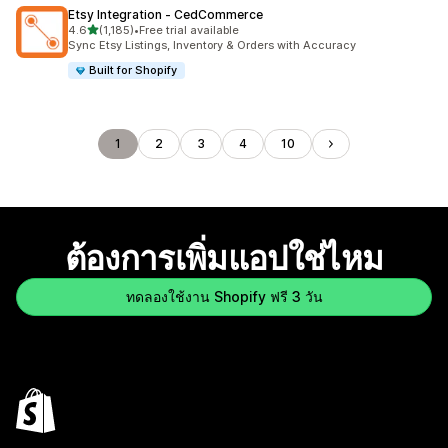
Etsy Integration ‑ CedCommerce
เต็ม 5 ดาว
4.6
(1,185)
•
Free trial available
ทั้งหมด 1185 รีวิว
Sync Etsy Listings, Inventory & Orders with Accuracy
Built for Shopify
1
2
3
4
10
ต้องการเพิ่มแอปใช่ไหม
ทดลองใช้งาน Shopify ฟรี 3 วัน