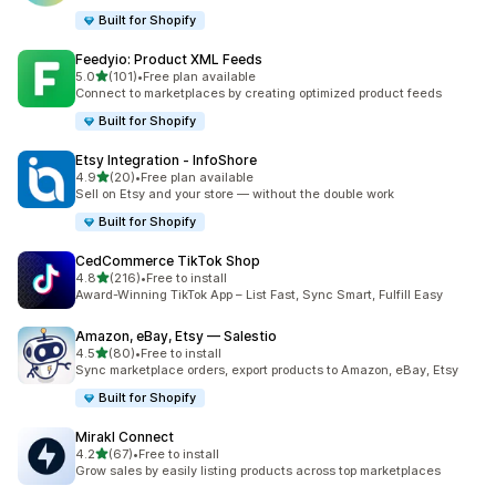
Built for Shopify
Feedyio: Product XML Feeds
เต็ม 5 ดาว
5.0
(101)
•
Free plan available
ทั้งหมด 101 รีวิว
Connect to marketplaces by creating optimized product feeds
Built for Shopify
Etsy Integration ‑ InfoShore
เต็ม 5 ดาว
4.9
(20)
•
Free plan available
ทั้งหมด 20 รีวิว
Sell on Etsy and your store — without the double work
Built for Shopify
CedCommerce TikTok Shop
เต็ม 5 ดาว
4.8
(216)
•
Free to install
ทั้งหมด 216 รีวิว
Award-Winning TikTok App – List Fast, Sync Smart, Fulfill Easy
Amazon, eBay, Etsy — Salestio
เต็ม 5 ดาว
4.5
(80)
•
Free to install
ทั้งหมด 80 รีวิว
Sync marketplace orders, export products to Amazon, eBay, Etsy
Built for Shopify
Mirakl Connect
เต็ม 5 ดาว
4.2
(67)
•
Free to install
ทั้งหมด 67 รีวิว
Grow sales by easily listing products across top marketplaces