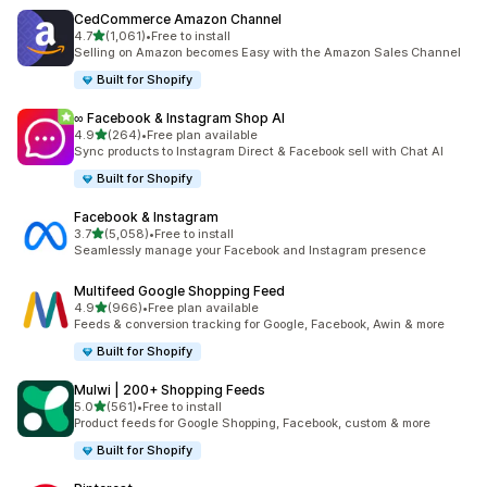
CedCommerce Amazon Channel
เต็ม 5 ดาว
4.7
(1,061)
•
Free to install
ทั้งหมด 1061 รีวิว
Selling on Amazon becomes Easy with the Amazon Sales Channel
Built for Shopify
∞ Facebook & Instagram Shop AI
เต็ม 5 ดาว
4.9
(264)
•
Free plan available
ทั้งหมด 264 รีวิว
Sync products to Instagram Direct & Facebook sell with Chat AI
Built for Shopify
Facebook & Instagram
เต็ม 5 ดาว
3.7
(5,058)
•
Free to install
ทั้งหมด 5058 รีวิว
Seamlessly manage your Facebook and Instagram presence
Multifeed Google Shopping Feed
เต็ม 5 ดาว
4.9
(966)
•
Free plan available
ทั้งหมด 966 รีวิว
Feeds & conversion tracking for Google, Facebook, Awin & more
Built for Shopify
Mulwi | 200+ Shopping Feeds
เต็ม 5 ดาว
5.0
(561)
•
Free to install
ทั้งหมด 561 รีวิว
Product feeds for Google Shopping, Facebook, custom & more
Built for Shopify