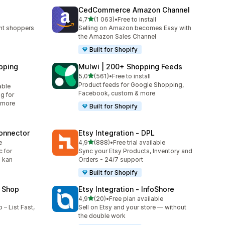
CedCommerce Amazon Channel
av 5 stjerner
4,7
(1 063)
•
Free to install
Totalt 1063 omtaler
ent shoppers
Selling on Amazon becomes Easy with
the Amazon Sales Channel
Built for Shopify
pping
Mulwi | 200+ Shopping Feeds
av 5 stjerner
5,0
(561)
•
Free to install
Totalt 561 omtaler
Product feeds for Google Shopping,
able
Facebook, custom & more
g for
 more
Built for Shopify
onnector
Etsy Integration ‑ DPL
av 5 stjerner
e
4,9
(888)
•
Free trial available
Totalt 888 omtaler
 for
Sync your Etsy Products, Inventory and
g kan
Orders - 24/7 support
Built for Shopify
 Shop
Etsy Integration ‑ InfoShore
av 5 stjerner
4,9
(20)
•
Free plan available
Totalt 20 omtaler
– List Fast,
Sell on Etsy and your store — without
the double work