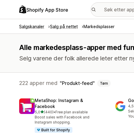
Shopify App Store
Salgskanaler
Salg på nettet
Markedsplasser
Alle markedesplass-apper med fun
Selg varene der folk allerede leter etter n
222 apper med
Produkt-feed
Tøm
MetaShop: Instagram &
Go
Facebook
4,5
Tot
Sel
av 5 stjerner
5,0
(440)
•
Free plan available
Totalt 440 omtaler
Yo
Boost sales with Facebook and
Instagram shopping.
Built for Shopify