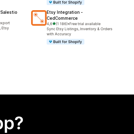
Built for Shopify
Salestio
Etsy Integration ‑
CedCommerce
export
av 5 stjerner
4,6
(1 186)
•
Free trial available
Totalt 1186 omtaler
 Etsy
Sync Etsy Listings, Inventory & Orders
with Accuracy
Built for Shopify
app?