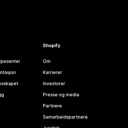
Shopify
lpesenter
Om
ntasjon
Karrierer
lesskapet
Investorer
gg
Presse og media
Partnere
Samarbeidspartnere