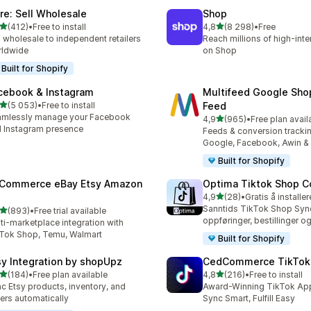
ire: Sell Wholesale
Shop
av 5 stjerner
av 5 stjerner
(412)
•
Free to install
4,8
(8 298)
•
Free
alt 412 omtaler
Totalt 8298 omtaler
l wholesale to independent retailers
Reach millions of high-int
rldwide
on Shop
Built for Shopify
cebook & Instagram
Multifeed Google Sho
av 5 stjerner
(5 053)
•
Free to install
Feed
alt 5053 omtaler
amlessly manage your Facebook
av 5 stjerner
4,9
(965)
•
Free plan avail
Totalt 965 omtaler
 Instagram presence
Feeds & conversion trackin
Google, Facebook, Awin &
Built for Shopify
tCommerce eBay Etsy Amazon
Optima Tiktok Shop C
av 5 stjerner
4,9
(28)
•
Gratis å installer
Totalt 28 omtaler
Sanntids TikTok Shop Sync
av 5 stjerner
(893)
•
Free trial available
alt 893 omtaler
oppføringer, bestillinger o
ti-marketplace integration with
Tok Shop, Temu, Walmart
Built for Shopify
sy Integration by shopUpz
CedCommerce TikTok
av 5 stjerner
av 5 stjerner
(184)
•
Free plan available
4,8
(216)
•
Free to install
alt 184 omtaler
Totalt 216 omtaler
c Etsy products, inventory, and
Award-Winning TikTok App 
ers automatically
Sync Smart, Fulfill Easy