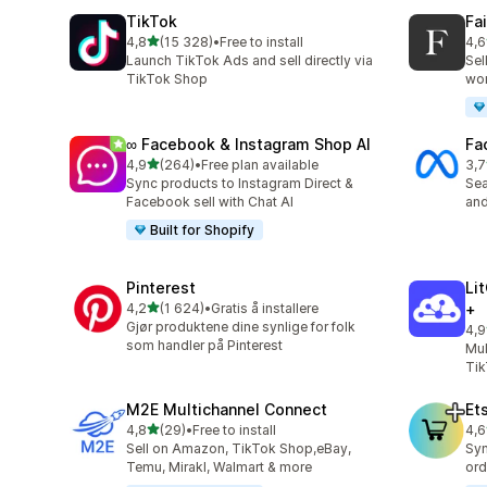
TikTok
Fa
av 5 stjerner
4,8
(15 328)
•
Free to install
4,6
Totalt 15328 omtaler
Tot
Launch TikTok Ads and sell directly via
Sel
TikTok Shop
wo
∞ Facebook & Instagram Shop AI
Fa
av 5 stjerner
4,9
(264)
•
Free plan available
3,7
Totalt 264 omtaler
Tot
Sync products to Instagram Direct &
Se
Facebook sell with Chat AI
and
Built for Shopify
Pinterest
Li
av 5 stjerner
4,2
(1 624)
•
Gratis å installere
+
Totalt 1624 omtaler
Gjør produktene dine synlige for folk
4,9
Tot
som handler på Pinterest
Mul
Tik
M2E Multichannel Connect
Et
av 5 stjerner
4,8
(29)
•
Free to install
4,6
Totalt 29 omtaler
Tot
Sell on Amazon, TikTok Shop,eBay,
Syn
Temu, Mirakl, Walmart & more
ord