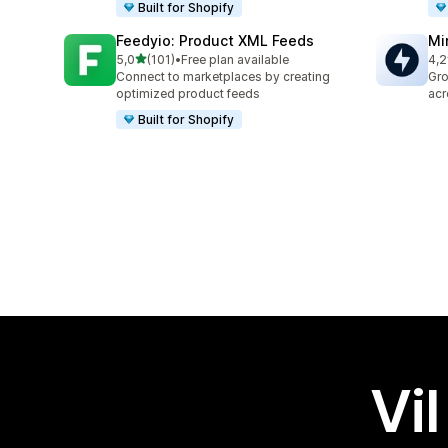
Built for Shopify
Feedyio: Product XML Feeds
Mi
av 5 stjerner
5,0
(101)
•
Free plan available
4,2
Totalt 101 omtaler
Tot
Connect to marketplaces by creating
Gro
optimized product feeds
acr
Built for Shopify
Vil