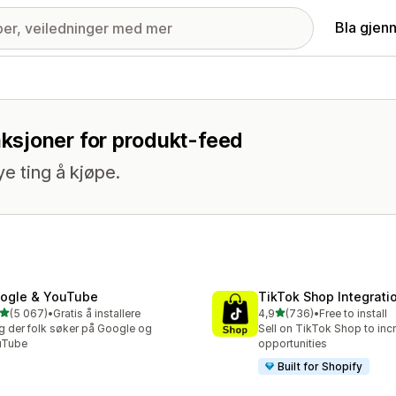
Bla gjen
ksjoner for produkt-feed
ye ting å kjøpe.
ogle & YouTube
TikTok Shop Integrati
av 5 stjerner
av 5 stjerner
(5 067)
•
Gratis å installere
4,9
(736)
•
Free to install
alt 5067 omtaler
Totalt 736 omtaler
g der folk søker på Google og
Sell on TikTok Shop to inc
uTube
opportunities
Built for Shopify