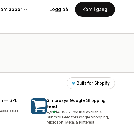
nom apper
Logg på
Kom i gang
Built for Shopify
on — SPL
Simprosys Google Shopping
Feed
rease sales
av 5 stjerner
4,9
(4 352)
•
Free trial available
Totalt 4352 omtaler
Submits Feed for Google Shopping,
Microsoft, Meta, & Pinterest