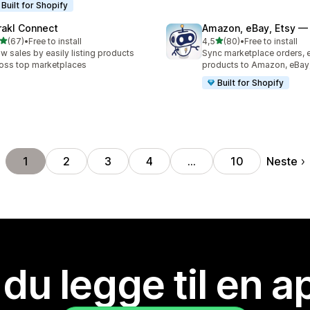
Built for Shopify
rakl Connect
Amazon, eBay, Etsy — 
av 5 stjerner
av 5 stjerner
(67)
•
Free to install
4,5
(80)
•
Free to install
alt 67 omtaler
Totalt 80 omtaler
w sales by easily listing products
Sync marketplace orders, 
oss top marketplaces
products to Amazon, eBay,
Built for Shopify
Neste
1
2
3
4
…
10
 du legge til en 