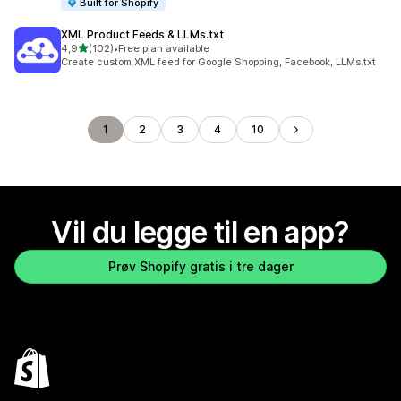
Built for Shopify
XML Product Feeds & LLMs.txt
av 5 stjerner
4,9
(102)
•
Free plan available
Totalt 102 omtaler
Create custom XML feed for Google Shopping, Facebook, LLMs.txt
1
2
3
4
10
Vil du legge til en app?
Prøv Shopify gratis i tre dager