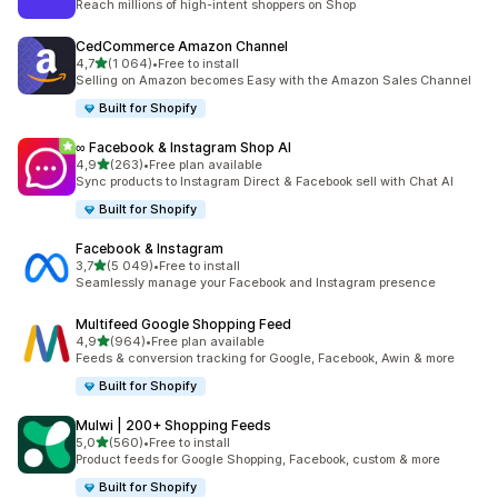
Reach millions of high-intent shoppers on Shop
CedCommerce Amazon Channel
av 5 stjerner
4,7
(1 064)
•
Free to install
Totalt 1064 omtaler
Selling on Amazon becomes Easy with the Amazon Sales Channel
Built for Shopify
∞ Facebook & Instagram Shop AI
av 5 stjerner
4,9
(263)
•
Free plan available
Totalt 263 omtaler
Sync products to Instagram Direct & Facebook sell with Chat AI
Built for Shopify
Facebook & Instagram
av 5 stjerner
3,7
(5 049)
•
Free to install
Totalt 5049 omtaler
Seamlessly manage your Facebook and Instagram presence
Multifeed Google Shopping Feed
av 5 stjerner
4,9
(964)
•
Free plan available
Totalt 964 omtaler
Feeds & conversion tracking for Google, Facebook, Awin & more
Built for Shopify
Mulwi | 200+ Shopping Feeds
av 5 stjerner
5,0
(560)
•
Free to install
Totalt 560 omtaler
Product feeds for Google Shopping, Facebook, custom & more
Built for Shopify