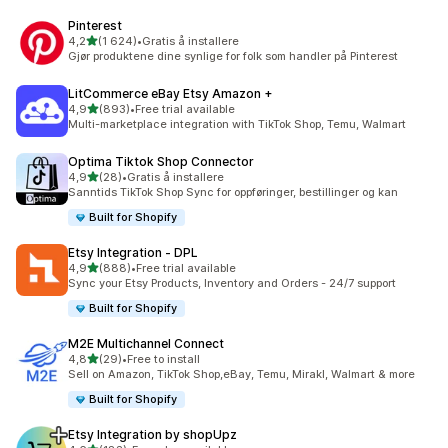
Pinterest
av 5 stjerner
4,2
(1 624)
•
Gratis å installere
Totalt 1624 omtaler
Gjør produktene dine synlige for folk som handler på Pinterest
LitCommerce eBay Etsy Amazon +
av 5 stjerner
4,9
(893)
•
Free trial available
Totalt 893 omtaler
Multi-marketplace integration with TikTok Shop, Temu, Walmart
Optima Tiktok Shop Connector
av 5 stjerner
4,9
(28)
•
Gratis å installere
Totalt 28 omtaler
Sanntids TikTok Shop Sync for oppføringer, bestillinger og kan
Built for Shopify
Etsy Integration ‑ DPL
av 5 stjerner
4,9
(888)
•
Free trial available
Totalt 888 omtaler
Sync your Etsy Products, Inventory and Orders - 24/7 support
Built for Shopify
M2E Multichannel Connect
av 5 stjerner
4,8
(29)
•
Free to install
Totalt 29 omtaler
Sell on Amazon, TikTok Shop,eBay, Temu, Mirakl, Walmart & more
Built for Shopify
Etsy Integration by shopUpz