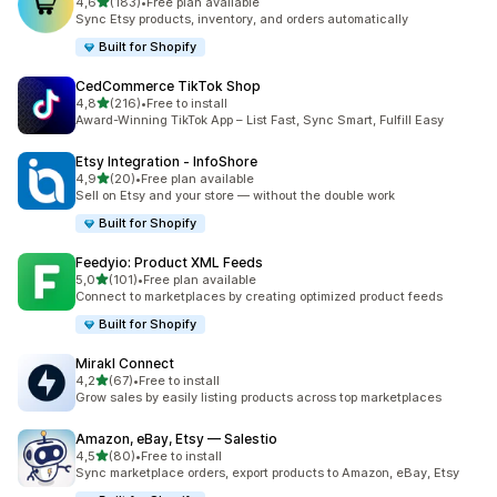
av 5 stjerner
4,6
(183)
•
Free plan available
Totalt 183 omtaler
Sync Etsy products, inventory, and orders automatically
Built for Shopify
CedCommerce TikTok Shop
av 5 stjerner
4,8
(216)
•
Free to install
Totalt 216 omtaler
Award-Winning TikTok App – List Fast, Sync Smart, Fulfill Easy
Etsy Integration ‑ InfoShore
av 5 stjerner
4,9
(20)
•
Free plan available
Totalt 20 omtaler
Sell on Etsy and your store — without the double work
Built for Shopify
Feedyio: Product XML Feeds
av 5 stjerner
5,0
(101)
•
Free plan available
Totalt 101 omtaler
Connect to marketplaces by creating optimized product feeds
Built for Shopify
Mirakl Connect
av 5 stjerner
4,2
(67)
•
Free to install
Totalt 67 omtaler
Grow sales by easily listing products across top marketplaces
Amazon, eBay, Etsy — Salestio
av 5 stjerner
4,5
(80)
•
Free to install
Totalt 80 omtaler
Sync marketplace orders, export products to Amazon, eBay, Etsy