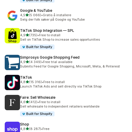
Built for Shopify
Google & YouTube
av 5 stjerner
4,5
(5 066)
•
Gratis å installere
Totalt 5066 omtaler
Selg der folk søker på Google og YouTube
TikTok Shop Integration — SPL
av 5 stjerner
4,9
(735)
•
Free to install
Totalt 735 omtaler
Sell on TikTok Shop to increase sales opportunities
Built for Shopify
Simprosys Google Shopping Feed
av 5 stjerner
4,9
(4 349)
•
Free trial available
Totalt 4349 omtaler
Submits Feed for Google Shopping, Microsoft, Meta, & Pinterest
TikTok
av 5 stjerner
4,8
(15 316)
•
Free to install
Totalt 15316 omtaler
Launch TikTok Ads and sell directly via TikTok Shop
Faire: Sell Wholesale
av 5 stjerner
4,6
(412)
•
Free to install
Totalt 412 omtaler
Sell wholesale to independent retailers worldwide
Built for Shopify
Shop
av 5 stjerner
4,8
(8 287)
•
Free
Totalt 8287 omtaler