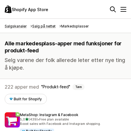
Shopify App Store
Salgskanaler
Salg på nettet
Markedsplasser
Alle markedesplass-apper med funksjoner for
produkt-feed
Selg varene der folk allerede leter etter nye ting
å kjøpe.
222 apper med
Produkt-feed
Tøm
Built for Shopify
MetaShop: Instagram & Facebook
av 5 stjerner
5,0
(439)
•
Free plan available
Totalt 439 omtaler
Boost sales with Facebook and Instagram shopping.