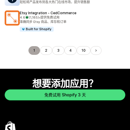
轻松将产品发布到各大热门在线市场，提升销售额
Etsy Integration ‑ CedCommerce
星（满分 5 星）
4.6
(1,185)
•
提供免费试用
总共 1185 条评论
准确同步 Etsy 商品、库存和订单
Built for Shopify
1
2
3
4
10
想要添加应用？
免费试用 Shopify 3 天