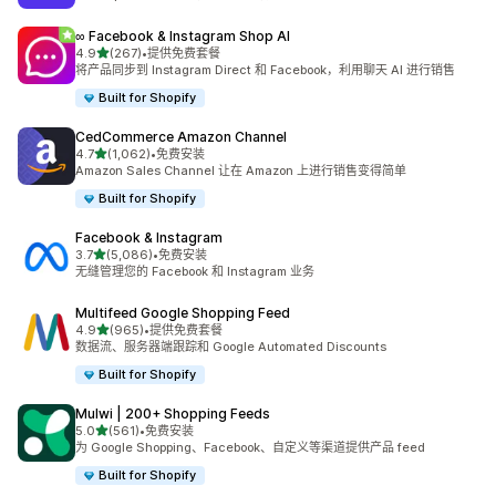
∞ Facebook & Instagram Shop AI
星（满分 5 星）
4.9
(267)
•
提供免费套餐
总共 267 条评论
将产品同步到 Instagram Direct 和 Facebook，利用聊天 AI 进行销售
Built for Shopify
CedCommerce Amazon Channel
星（满分 5 星）
4.7
(1,062)
•
免费安装
总共 1062 条评论
Amazon Sales Channel 让在 Amazon 上进行销售变得简单
Built for Shopify
Facebook & Instagram
星（满分 5 星）
3.7
(5,086)
•
免费安装
总共 5086 条评论
无缝管理您的 Facebook 和 Instagram 业务
Multifeed Google Shopping Feed
星（满分 5 星）
4.9
(965)
•
提供免费套餐
总共 965 条评论
数据流、服务器端跟踪和 Google Automated Discounts
Built for Shopify
Mulwi | 200+ Shopping Feeds
星（满分 5 星）
5.0
(561)
•
免费安装
总共 561 条评论
为 Google Shopping、Facebook、自定义等渠道提供产品 feed
Built for Shopify