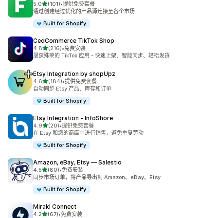
星（满分 5 星）
5.0
(101)
•
提供免费套餐
总共 101 条评论
通过创建经过优化的产品源连接至各个市场
Built for Shopify
CedCommerce TikTok Shop
星（满分 5 星）
4.8
(216)
•
免费安装
总共 216 条评论
屡获殊荣的 TikTok 应用 - 快速上架、智能同步、轻松发货
Etsy Integration by shopUpz
星（满分 5 星）
4.6
(184)
•
提供免费套餐
总共 184 条评论
自动同步 Etsy 产品、库存和订单
Built for Shopify
Etsy Integration ‑ InfoShore
星（满分 5 星）
4.9
(20)
•
提供免费套餐
总共 20 条评论
在 Etsy 和您的商店中进行销售，避免重复劳动
Built for Shopify
Amazon, eBay, Etsy — Salestio
星（满分 5 星）
4.5
(80)
•
免费安装
总共 80 条评论
同步市场订单，将产品导出到 Amazon、eBay、Etsy
Built for Shopify
Mirakl Connect
星（满分 5 星）
4.2
(67)
•
免费安装
总共 67 条评论