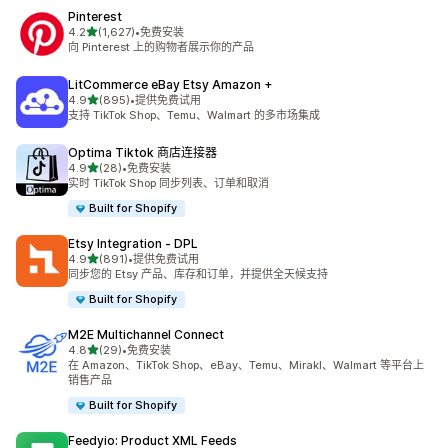
Pinterest
星（满分 5 星）
4.2
(1,627)
•
免费安装
总共 1627 条评论
向 Pinterest 上的购物者展示你的产品
LitCommerce eBay Etsy Amazon +
星（满分 5 星）
4.9
(895)
•
提供免费试用
总共 895 条评论
支持 TikTok Shop、Temu、Walmart 的多市场集成
Optima Tiktok 商店连接器
星（满分 5 星）
4.9
(28)
•
免费安装
总共 28 条评论
实时 TikTok Shop 同步列表、订单和取消
Built for Shopify
Etsy Integration ‑ DPL
星（满分 5 星）
4.9
(891)
•
提供免费试用
总共 891 条评论
同步您的 Etsy 产品、库存和订单，并提供全天候支持
Built for Shopify
M2E Multichannel Connect
星（满分 5 星）
4.8
(29)
•
免费安装
总共 29 条评论
在 Amazon、TikTok Shop、eBay、Temu、Mirakl、Walmart 等平台上
销售产品
Built for Shopify
Feedyio: Product XML Feeds