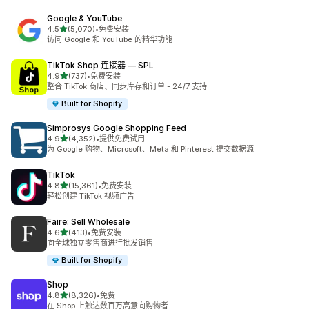
Google & YouTube
星（满分 5 星）
4.5
(5,070)
•
免费安装
总共 5070 条评论
访问 Google 和 YouTube 的精华功能
TikTok Shop 连接器 — SPL
星（满分 5 星）
4.9
(737)
•
免费安装
总共 737 条评论
整合 TikTok 商店、同步库存和订单 - 24/7 支持
Built for Shopify
Simprosys Google Shopping Feed
星（满分 5 星）
4.9
(4,352)
•
提供免费试用
总共 4352 条评论
为 Google 购物、Microsoft、Meta 和 Pinterest 提交数据源
TikTok
星（满分 5 星）
4.8
(15,361)
•
免费安装
总共 15361 条评论
轻松创建 TikTok 视频广告
Faire: Sell Wholesale
星（满分 5 星）
4.6
(413)
•
免费安装
总共 413 条评论
向全球独立零售商进行批发销售
Built for Shopify
Shop
星（满分 5 星）
4.8
(8,326)
•
免费
总共 8326 条评论
在 Shop 上触达数百万高意向购物者