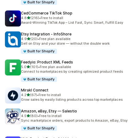
Built for Shopify
CedCommerce TikTok Shop
滿分 5 顆星
4.8
(216)
•
Free to install
共有 216 則評價
Award-Winning TikTok App – List Fast, Sync Smart, Fulfill Easy
Etsy Integration ‑ InfoShore
滿分 5 顆星
4.9
(20)
•
Free plan available
共有 20 則評價
Sell on Etsy and your store — without the double work
Built for Shopify
Feedyio: Product XML Feeds
滿分 5 顆星
5.0
(101)
•
Free plan available
共有 101 則評價
Connect to marketplaces by creating optimized product feeds
Built for Shopify
Mirakl Connect
滿分 5 顆星
4.2
(67)
•
Free to install
共有 67 則評價
Grow sales by easily listing products across top marketplaces
Amazon, eBay, Etsy — Salestio
滿分 5 顆星
4.5
(80)
•
Free to install
共有 80 則評價
Sync marketplace orders, export products to Amazon, eBay, Etsy
Built for Shopify