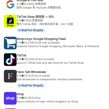
Google & YouTube
滿分 5 顆星
4.5
(5,066)
•
免費安裝
共有 5066 則評價
取用 Google 和 YouTube 的精選功能
TikTok Shop 連接器 — SPL
滿分 5 顆星
4.9
(735)
•
免費安裝
共有 735 則評價
整合 TikTok 商店、同步庫存與訂單 - 24/7 支援
Built for Shopify
Simprosys Google Shopping Feed
滿分 5 顆星
4.9
(4,349)
•
Free trial available
共有 4349 則評價
Submits Feed for Google Shopping, Microsoft, Meta, & Pinterest
TikTok
滿分 5 顆星
4.8
(15,320)
•
Free to install
共有 15320 則評價
Launch TikTok Ads and sell directly via TikTok Shop
Faire: Sell Wholesale
滿分 5 顆星
4.6
(412)
•
Free to install
共有 412 則評價
Sell wholesale to independent retailers worldwide
Built for Shopify
Shop
滿分 5 顆星
4.8
(8,291)
•
Free
共有 8291 則評價
Reach millions of high-intent shoppers on Shop