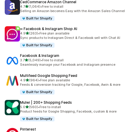
CedCommerce Amazon Channel
滿分 5 顆星
4.7
(1,064)
•
Free to install
共有 1064 則評價
Selling on Amazon becomes Easy with the Amazon Sales Channel
Built for Shopify
∞ Facebook & Instagram Shop AI
滿分 5 顆星
4.9
(263)
•
Free plan available
共有 263 則評價
Sync products to Instagram Direct & Facebook sell with Chat AI
Built for Shopify
Facebook & Instagram
滿分 5 顆星
3.7
(5,049)
•
Free to install
共有 5049 則評價
Seamlessly manage your Facebook and Instagram presence
Multifeed Google Shopping Feed
滿分 5 顆星
4.9
(964)
•
Free plan available
共有 964 則評價
Feeds & conversion tracking for Google, Facebook, Awin & more
Built for Shopify
Mulwi | 200+ Shopping Feeds
滿分 5 顆星
5.0
(560)
•
Free to install
共有 560 則評價
Product feeds for Google Shopping, Facebook, custom & more
Built for Shopify
Pinterest