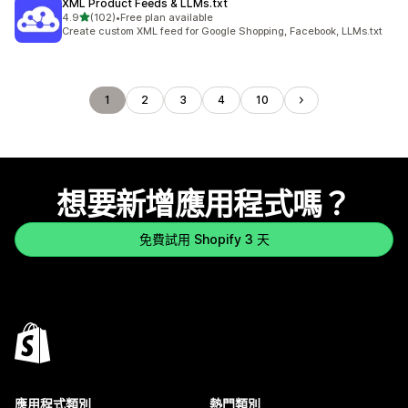
XML Product Feeds & LLMs.txt
滿分 5 顆星
4.9
(102)
•
Free plan available
共有 102 則評價
Create custom XML feed for Google Shopping, Facebook, LLMs.txt
1
2
3
4
10
想要新增應用程式嗎？
免費試用 Shopify 3 天
應用程式類別
熱門類別