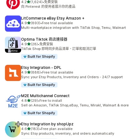
滿分 5 顆星
4.2
(1,624)
•
免費安裝
共有 1624 則評價
向 Pinterest 的使用者展示你的產品
LitCommerce eBay Etsy Amazon +
滿分 5 顆星
4.9
(893)
•
Free trial available
共有 893 則評價
Multi-marketplace integration with TikTok Shop, Temu, Walmart
Optima Tiktok 商店連接器
滿分 5 顆星
4.9
(28)
•
免費安裝
共有 28 則評價
TikTok Shop 即時同步商品清單、訂單和取消訂單
Built for Shopify
Etsy Integration ‑ DPL
滿分 5 顆星
4.9
(888)
•
Free trial available
共有 888 則評價
Sync your Etsy Products, Inventory and Orders - 24/7 support
Built for Shopify
M2E Multichannel Connect
滿分 5 顆星
4.8
(29)
•
Free to install
共有 29 則評價
Sell on Amazon, TikTok Shop,eBay, Temu, Mirakl, Walmart & more
Built for Shopify
Etsy Integration by shopUpz
滿分 5 顆星
4.6
(183)
•
Free plan available
共有 183 則評價
Sync Etsy products, inventory, and orders automatically