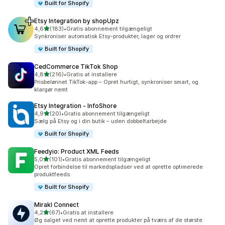
Built for Shopify
Etsy Integration by shopUpz
ud af 5 stjerner
4,6
(183)
•
Gratis abonnement tilgængeligt
183 anmeldelser i alt
Synkroniser automatisk Etsy-produkter, lager og ordrer
Built for Shopify
CedCommerce TikTok Shop
ud af 5 stjerner
4,8
(216)
•
Gratis at installere
216 anmeldelser i alt
Prisbelønnet TikTok-app – Opret hurtigt, synkroniser smart, og
klargør nemt
Etsy Integration ‑ InfoShore
ud af 5 stjerner
4,9
(20)
•
Gratis abonnement tilgængeligt
20 anmeldelser i alt
Sælg på Etsy og i din butik – uden dobbeltarbejde
Built for Shopify
Feedyio: Product XML Feeds
ud af 5 stjerner
5,0
(101)
•
Gratis abonnement tilgængeligt
101 anmeldelser i alt
Opret forbindelse til markedspladser ved at oprette optimerede
produktfeeds
Built for Shopify
Mirakl Connect
ud af 5 stjerner
4,2
(67)
•
Gratis at installere
67 anmeldelser i alt
Øg salget ved nemt at oprette produkter på tværs af de største