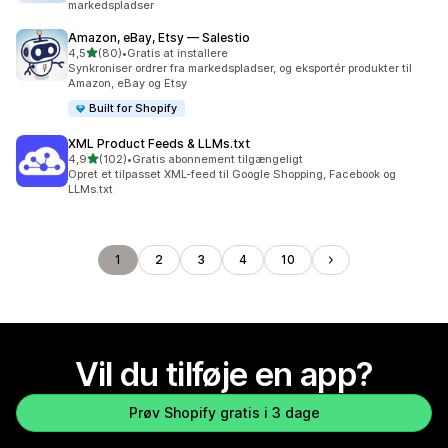
markedspladser
Amazon, eBay, Etsy — Salestio
ud af 5 stjerner
4,5
(80)
•
Gratis at installere
80 anmeldelser i alt
Synkroniser ordrer fra markedspladser, og eksportér produkter til
Amazon, eBay og Etsy
Built for Shopify
XML Product Feeds & LLMs.txt
ud af 5 stjerner
4,9
(102)
•
Gratis abonnement tilgængeligt
102 anmeldelser i alt
Opret et tilpasset XML-feed til Google Shopping, Facebook og
LLMs.txt
1
2
3
4
10
Vil du tilføje en app?
Prøv Shopify gratis i 3 dage