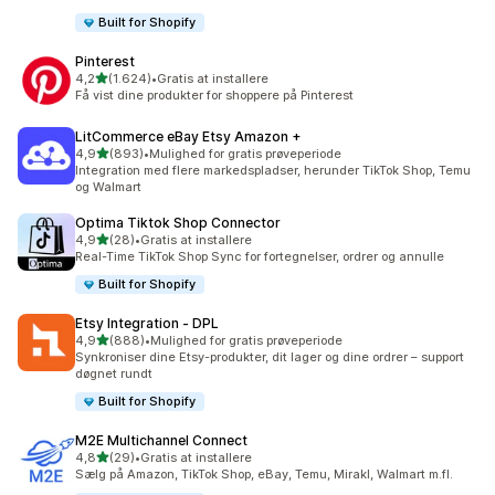
Built for Shopify
Pinterest
ud af 5 stjerner
4,2
(1.624)
•
Gratis at installere
1624 anmeldelser i alt
Få vist dine produkter for shoppere på Pinterest
LitCommerce eBay Etsy Amazon +
ud af 5 stjerner
4,9
(893)
•
Mulighed for gratis prøveperiode
893 anmeldelser i alt
Integration med flere markedspladser, herunder TikTok Shop, Temu
og Walmart
Optima Tiktok Shop Connector
ud af 5 stjerner
4,9
(28)
•
Gratis at installere
28 anmeldelser i alt
Real-Time TikTok Shop Sync for fortegnelser, ordrer og annulle
Built for Shopify
Etsy Integration ‑ DPL
ud af 5 stjerner
4,9
(888)
•
Mulighed for gratis prøveperiode
888 anmeldelser i alt
Synkroniser dine Etsy-produkter, dit lager og dine ordrer – support
døgnet rundt
Built for Shopify
M2E Multichannel Connect
ud af 5 stjerner
4,8
(29)
•
Gratis at installere
29 anmeldelser i alt
Sælg på Amazon, TikTok Shop, eBay, Temu, Mirakl, Walmart m.fl.