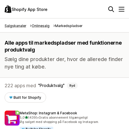
Shopify App Store
Salgskanaler
Onlinesalg
Markedspladser
Alle apps til markedspladser med funktionerne
produktvalg
Sælg dine produkter der, hvor de allerede finder
nye ting at købe.
222 apps med
Produktvalg
Ryd
Built for Shopify
MetaShop: Instagram & Facebook
ud af 5 stjerner
5,0
(439)
•
Gratis abonnement tilgængeligt
439 anmeldelser i alt
Øg salget med shopping på Facebook og Instagram.