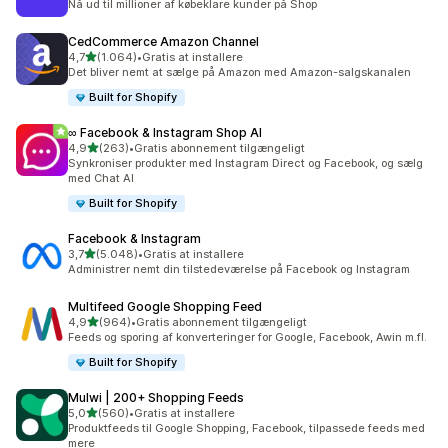
Nå ud til millioner af købeklare kunder på Shop
CedCommerce Amazon Channel
ud af 5 stjerner
4,7
(1.064)
•
Gratis at installere
1064 anmeldelser i alt
Det bliver nemt at sælge på Amazon med Amazon-salgskanalen
Built for Shopify
∞ Facebook & Instagram Shop AI
ud af 5 stjerner
4,9
(263)
•
Gratis abonnement tilgængeligt
263 anmeldelser i alt
Synkroniser produkter med Instagram Direct og Facebook, og sælg
med Chat AI
Built for Shopify
Facebook & Instagram
ud af 5 stjerner
3,7
(5.048)
•
Gratis at installere
5048 anmeldelser i alt
Administrer nemt din tilstedeværelse på Facebook og Instagram
Multifeed Google Shopping Feed
ud af 5 stjerner
4,9
(964)
•
Gratis abonnement tilgængeligt
964 anmeldelser i alt
Feeds og sporing af konverteringer for Google, Facebook, Awin m.fl.
Built for Shopify
Mulwi | 200+ Shopping Feeds
ud af 5 stjerner
5,0
(560)
•
Gratis at installere
560 anmeldelser i alt
Produktfeeds til Google Shopping, Facebook, tilpassede feeds med
mere