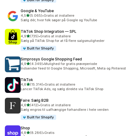
Built for Shopify
Google & YouTube
ud af 5 stjerner
4,5
(5.065)
•
Gratis at installere
5065 anmeldelser i alt
Sælg dér, hvor folk søger på Google og YouTube
TikTok Shop Integration — SPL
ud af 5 stjerner
4,9
(735)
•
Gratis at installere
735 anmeldelser i alt
Sælg på TikTok Shop for at få flere salgsmuligheder
Built for Shopify
Simprosys Google Shopping Feed
ud af 5 stjerner
4,9
(4.349)
•
Mulighed for gratis prøveperiode
4349 anmeldelser i alt
Indsender feed til Google Shopping, Microsoft, Meta og Pinterest
TikTok
ud af 5 stjerner
4,8
(15.314)
•
Gratis at installere
15314 anmeldelser i alt
Lancer TikTok Ads, og sælg direkte via TikTok Shop
Faire: Sælg B2B
ud af 5 stjerner
4,6
(412)
•
Gratis at installere
412 anmeldelser i alt
Sælg engros til uafhængige forhandlere i hele verden
Built for Shopify
Shop
ud af 5 stjerner
4,8
(8.286)
•
Gratis
8286 anmeldelser i alt