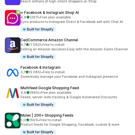
Reach millions of high-intent shoppers on Shop
∞ Facebook & Instagram Shop AI
/ 5 tähteä
4,9
(267)
•
Free plan available
267 arvostelua yhteensä
Sync products to Instagram Direct & Facebook sell with Chat AI
Built for Shopify
CedCommerce Amazon Channel
/ 5 tähteä
4,7
(1 062)
•
Free to install
1062 arvostelua yhteensä
Selling on Amazon becomes Easy with the Amazon Sales Channel
Built for Shopify
Facebook & Instagram
/ 5 tähteä
3,7
(5 085)
•
Free to install
5085 arvostelua yhteensä
Seamlessly manage your Facebook and Instagram presence
Multifeed Google Shopping Feed
/ 5 tähteä
4,9
(965)
•
Free plan available
965 arvostelua yhteensä
Feeds, server-side tracking & Google Automated Discounts
Built for Shopify
Mulwi | 200+ Shopping Feeds
/ 5 tähteä
5,0
(561)
•
Free to install
561 arvostelua yhteensä
Product feeds for Google Shopping, Facebook, custom & more
Built for Shopify