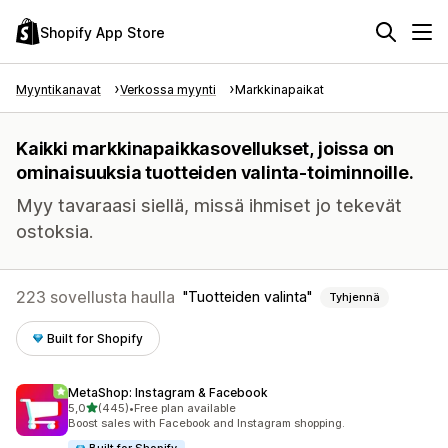
Shopify App Store
Myyntikanavat
Verkossa myynti
Markkinapaikat
Kaikki markkinapaikkasovellukset, joissa on
ominaisuuksia tuotteiden valinta-toiminnoille.
Myy tavaraasi siellä, missä ihmiset jo tekevät
ostoksia.
223 sovellusta haulla
Tuotteiden valinta
Tyhjennä
Built for Shopify
MetaShop: Instagram & Facebook
/ 5 tähteä
5,0
(445)
•
Free plan available
445 arvostelua yhteensä
Boost sales with Facebook and Instagram shopping.