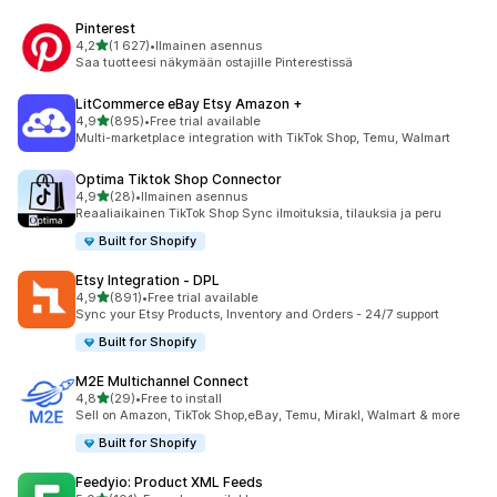
Pinterest
/ 5 tähteä
4,2
(1 627)
•
Ilmainen asennus
1627 arvostelua yhteensä
Saa tuotteesi näkymään ostajille Pinterestissä
LitCommerce eBay Etsy Amazon +
/ 5 tähteä
4,9
(895)
•
Free trial available
895 arvostelua yhteensä
Multi-marketplace integration with TikTok Shop, Temu, Walmart
Optima Tiktok Shop Connector
/ 5 tähteä
4,9
(28)
•
Ilmainen asennus
28 arvostelua yhteensä
Reaaliaikainen TikTok Shop Sync ilmoituksia, tilauksia ja peru
Built for Shopify
Etsy Integration ‑ DPL
/ 5 tähteä
4,9
(891)
•
Free trial available
891 arvostelua yhteensä
Sync your Etsy Products, Inventory and Orders - 24/7 support
Built for Shopify
M2E Multichannel Connect
/ 5 tähteä
4,8
(29)
•
Free to install
29 arvostelua yhteensä
Sell on Amazon, TikTok Shop,eBay, Temu, Mirakl, Walmart & more
Built for Shopify
Feedyio: Product XML Feeds