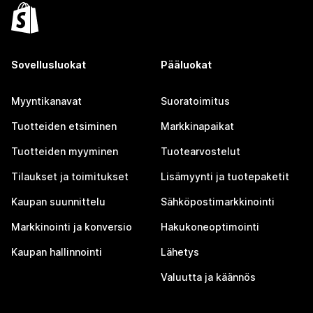
Sovellusluokat
Pääluokat
Myyntikanavat
Suoratoimitus
Tuotteiden etsiminen
Markkinapaikat
Tuotteiden myyminen
Tuotearvostelut
Tilaukset ja toimitukset
Lisämyynti ja tuotepaketit
Kaupan suunnittelu
Sähköpostimarkkinointi
Markkinointi ja konversio
Hakukoneoptimointi
Kaupan hallinnointi
Lähetys
Valuutta ja käännös