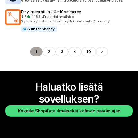
Grow sales by easily listing products across top marketplaces
Etsy Integration ‑ CedCommerce
/ 5 tähteä
4,6
(1 185)
•
Free trial available
1185 arvostelua yhteensä
Sync Etsy Listings, Inventory & Orders with Accuracy
Built for Shopify
1
2
3
4
10
Haluatko lisätä
sovelluksen?
Kokeile Shopifyta ilmaiseksi kolmen päivän ajan