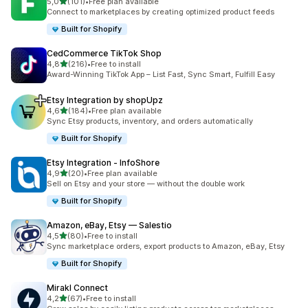
/ 5 tähteä
5,0
(101)
•
Free plan available
101 arvostelua yhteensä
Connect to marketplaces by creating optimized product feeds
Built for Shopify
CedCommerce TikTok Shop
/ 5 tähteä
4,8
(216)
•
Free to install
216 arvostelua yhteensä
Award-Winning TikTok App – List Fast, Sync Smart, Fulfill Easy
Etsy Integration by shopUpz
/ 5 tähteä
4,6
(184)
•
Free plan available
184 arvostelua yhteensä
Sync Etsy products, inventory, and orders automatically
Built for Shopify
Etsy Integration ‑ InfoShore
/ 5 tähteä
4,9
(20)
•
Free plan available
20 arvostelua yhteensä
Sell on Etsy and your store — without the double work
Built for Shopify
Amazon, eBay, Etsy — Salestio
/ 5 tähteä
4,5
(80)
•
Free to install
80 arvostelua yhteensä
Sync marketplace orders, export products to Amazon, eBay, Etsy
Built for Shopify
Mirakl Connect
/ 5 tähteä
4,2
(67)
•
Free to install
67 arvostelua yhteensä