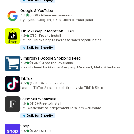
Built for Shopify
Google & YouTube
/ 5 tähteä
4,5
(5 069)
•
Ilmainen asennus
5069 arvostelua yhteensä
Hyödynnä Googlen ja YouTuben parhaat palat
TikTok Shop Integration — SPL
/ 5 tähteä
4,9
(737)
•
Free to install
737 arvostelua yhteensä
Sell on TikTok Shop to increase sales opportunities
Built for Shopify
Simprosys Google Shopping Feed
/ 5 tähteä
4,9
(4 352)
•
Free trial available
4352 arvostelua yhteensä
Submits Feed for Google Shopping, Microsoft, Meta, & Pinterest
TikTok
/ 5 tähteä
4,8
(15 359)
•
Free to install
15359 arvostelua yhteensä
Launch TikTok Ads and sell directly via TikTok Shop
Faire: Sell Wholesale
/ 5 tähteä
4,6
(413)
•
Free to install
413 arvostelua yhteensä
Sell wholesale to independent retailers worldwide
Built for Shopify
Shop
/ 5 tähteä
4,8
(8 324)
•
Free
8324 arvostelua yhteensä