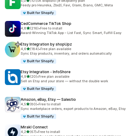
z 5 hvězd
5,0
(101)
•
K dispozici je bezplatný plán
Celkový počet recenzí: 101
Feedy pro Heureka, Zboží, Favi, Glami, Biano, GMC, Meta
Built for Shopify
CedCommerce TikTok Shop
z 5 hvězd
4,8
(216)
•
Free to install
Celkový počet recenzí: 216
Award-Winning TikTok App – List Fast, Sync Smart, Fulfill Easy
Etsy Integration by shopUpz
z 5 hvězd
4,6
(184)
•
Free plan available
Celkový počet recenzí: 184
Sync Etsy products, inventory, and orders automatically
Built for Shopify
Etsy Integration ‑ InfoShore
z 5 hvězd
4,9
(20)
•
Free plan available
Celkový počet recenzí: 20
Sell on Etsy and your store — without the double work
Built for Shopify
Amazon, eBay, Etsy — Salestio
z 5 hvězd
4,5
(80)
•
Free to install
Celkový počet recenzí: 80
Sync marketplace orders, export products to Amazon, eBay, Etsy
Built for Shopify
Mirakl Connect
z 5 hvězd
4,2
(67)
•
Free to install
Celkový počet recenzí: 67