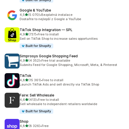
Built for Shopify
Google & YouTube
z 5 hvězd
4,5
(5 070)
•
Bezplatná instalace
Celkový počet recenzí: 5070
Dostaňte to nejlepší z Google a YouTube
TikTok Shop Integration — SPL
z 5 hvězd
4,9
(737)
•
Free to install
Celkový počet recenzí: 737
Sell on TikTok Shop to increase sales opportunities
Built for Shopify
Simprosys Google Shopping Feed
z 5 hvězd
4,9
(4 352)
•
Free trial available
Celkový počet recenzí: 4352
Submits Feed for Google Shopping, Microsoft, Meta, & Pinterest
TikTok
z 5 hvězd
4,8
(15 361)
•
Free to install
Celkový počet recenzí: 15361
Launch TikTok Ads and sell directly via TikTok Shop
Faire: Sell Wholesale
z 5 hvězd
4,6
(413)
•
Free to install
Celkový počet recenzí: 413
Sell wholesale to independent retailers worldwide
Built for Shopify
Shop
z 5 hvězd
4,8
(8 326)
•
Free
Celkový počet recenzí: 8326