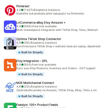
Pinterest
z 5 hvězd
4,2
(1 627)
•
Bezplatná instalace
Celkový počet recenzí: 1627
Dostaňte své produkty před nakupující na Pinterestu
LitCommerce eBay Etsy Amazon +
z 5 hvězd
4,9
(895)
•
Free trial available
Celkový počet recenzí: 895
Multi-marketplace integration with TikTok Shop, Temu, Walmart
Optima Tiktok Shop Connector
z 5 hvězd
4,9
(28)
•
Bezplatná instalace
Celkový počet recenzí: 28
Synchronizace TikTok Shop v reálném čase pro výpisy, objednávk
Built for Shopify
Etsy Integration ‑ DPL
z 5 hvězd
4,9
(891)
•
Free trial available
Celkový počet recenzí: 891
Sync your Etsy Products, Inventory and Orders - 24/7 support
Built for Shopify
M2E Multichannel Connect
z 5 hvězd
4,8
(29)
•
Bezplatná instalace
Celkový počet recenzí: 29
Zjednodušte prodej na Amazon, TikTok Shop, eBay, Temu a víc
Built for Shopify
Feedyio: 100+ Product Feeds