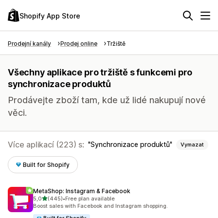
Shopify App Store
Prodejní kanály
Prodej online
Tržiště
Všechny aplikace pro tržiště s funkcemi pro
synchronizace produktů
Prodávejte zboží tam, kde už lidé nakupují nové
věci.
Více aplikací (223) s:
Synchronizace produktů
Vymazat
Built for Shopify
MetaShop: Instagram & Facebook
z 5 hvězd
5,0
(445)
•
Free plan available
Celkový počet recenzí: 445
Boost sales with Facebook and Instagram shopping.