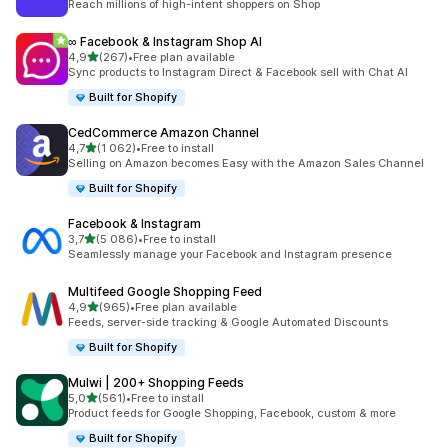
Reach millions of high-intent shoppers on Shop
∞ Facebook & Instagram Shop AI
z 5 hvězd
4,9
(267)
•
Free plan available
Celkový počet recenzí: 267
Sync products to Instagram Direct & Facebook sell with Chat AI
Built for Shopify
CedCommerce Amazon Channel
z 5 hvězd
4,7
(1 062)
•
Free to install
Celkový počet recenzí: 1062
Selling on Amazon becomes Easy with the Amazon Sales Channel
Built for Shopify
Facebook & Instagram
z 5 hvězd
3,7
(5 086)
•
Free to install
Celkový počet recenzí: 5086
Seamlessly manage your Facebook and Instagram presence
Multifeed Google Shopping Feed
z 5 hvězd
4,9
(965)
•
Free plan available
Celkový počet recenzí: 965
Feeds, server-side tracking & Google Automated Discounts
Built for Shopify
Mulwi | 200+ Shopping Feeds
z 5 hvězd
5,0
(561)
•
Free to install
Celkový počet recenzí: 561
Product feeds for Google Shopping, Facebook, custom & more
Built for Shopify