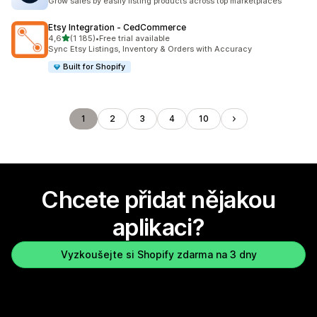
Grow sales by easily listing products across top marketplaces
Etsy Integration ‑ CedCommerce
z 5 hvězd
4,6
(1 185)
•
Free trial available
Celkový počet recenzí: 1185
Sync Etsy Listings, Inventory & Orders with Accuracy
Built for Shopify
1
2
3
4
10
Chcete přidat nějakou
aplikaci?
Vyzkoušejte si Shopify zdarma na 3 dny