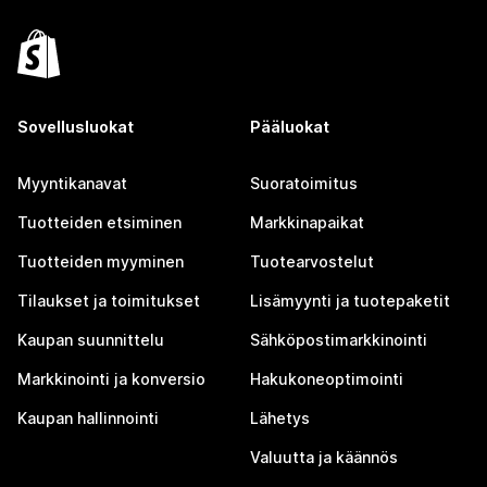
Sovellusluokat
Pääluokat
Myyntikanavat
Suoratoimitus
Tuotteiden etsiminen
Markkinapaikat
Tuotteiden myyminen
Tuotearvostelut
Tilaukset ja toimitukset
Lisämyynti ja tuotepaketit
Kaupan suunnittelu
Sähköpostimarkkinointi
Markkinointi ja konversio
Hakukoneoptimointi
Kaupan hallinnointi
Lähetys
Valuutta ja käännös