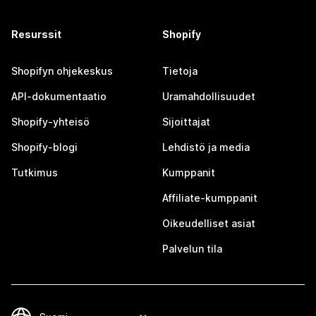
Resurssit
Shopify
Shopifyn ohjekeskus
Tietoja
API-dokumentaatio
Uramahdollisuudet
Shopify-yhteisö
Sijoittajat
Shopify-blogi
Lehdistö ja media
Tutkimus
Kumppanit
Affiliate-kumppanit
Oikeudelliset asiat
Palvelun tila