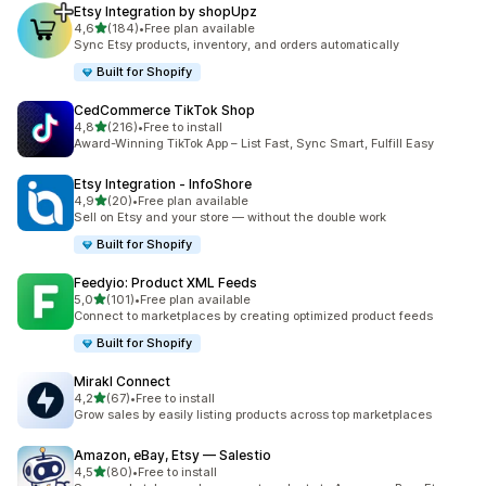
Etsy Integration by shopUpz
/ 5 tähteä
4,6
(184)
•
Free plan available
184 arvostelua yhteensä
Sync Etsy products, inventory, and orders automatically
Built for Shopify
CedCommerce TikTok Shop
/ 5 tähteä
4,8
(216)
•
Free to install
216 arvostelua yhteensä
Award-Winning TikTok App – List Fast, Sync Smart, Fulfill Easy
Etsy Integration ‑ InfoShore
/ 5 tähteä
4,9
(20)
•
Free plan available
20 arvostelua yhteensä
Sell on Etsy and your store — without the double work
Built for Shopify
Feedyio: Product XML Feeds
/ 5 tähteä
5,0
(101)
•
Free plan available
101 arvostelua yhteensä
Connect to marketplaces by creating optimized product feeds
Built for Shopify
Mirakl Connect
/ 5 tähteä
4,2
(67)
•
Free to install
67 arvostelua yhteensä
Grow sales by easily listing products across top marketplaces
Amazon, eBay, Etsy — Salestio
/ 5 tähteä
4,5
(80)
•
Free to install
80 arvostelua yhteensä