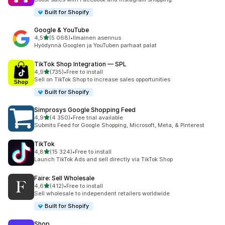
Built for Shopify
Google & YouTube
/ 5 tähteä
4,5
(5 068)
•
Ilmainen asennus
5068 arvostelua yhteensä
Hyödynnä Googlen ja YouTuben parhaat palat
TikTok Shop Integration — SPL
/ 5 tähteä
4,9
(735)
•
Free to install
735 arvostelua yhteensä
Sell on TikTok Shop to increase sales opportunities
Built for Shopify
Simprosys Google Shopping Feed
/ 5 tähteä
4,9
(4 350)
•
Free trial available
4350 arvostelua yhteensä
Submits Feed for Google Shopping, Microsoft, Meta, & Pinterest
TikTok
/ 5 tähteä
4,8
(15 324)
•
Free to install
15324 arvostelua yhteensä
Launch TikTok Ads and sell directly via TikTok Shop
Faire: Sell Wholesale
/ 5 tähteä
4,6
(412)
•
Free to install
412 arvostelua yhteensä
Sell wholesale to independent retailers worldwide
Built for Shopify
Shop