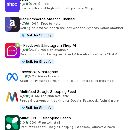
/ 5 tähteä
4,8
(8 297)
•
Free
8297 arvostelua yhteensä
Reach millions of high-intent shoppers on Shop
CedCommerce Amazon Channel
/ 5 tähteä
4,7
(1 064)
•
Free to install
1064 arvostelua yhteensä
Selling on Amazon becomes Easy with the Amazon Sales Channel
Built for Shopify
∞ Facebook & Instagram Shop AI
/ 5 tähteä
4,9
(263)
•
Free plan available
263 arvostelua yhteensä
Sync products to Instagram Direct & Facebook sell with Chat AI
Built for Shopify
Facebook & Instagram
/ 5 tähteä
3,7
(5 051)
•
Free to install
5051 arvostelua yhteensä
Seamlessly manage your Facebook and Instagram presence
Multifeed Google Shopping Feed
/ 5 tähteä
4,9
(964)
•
Free plan available
964 arvostelua yhteensä
Feeds & conversion tracking for Google, Facebook, Awin & more
Built for Shopify
Mulwi | 200+ Shopping Feeds
/ 5 tähteä
5,0
(560)
•
Free to install
560 arvostelua yhteensä
Product feeds for Google Shopping, Facebook, custom & more