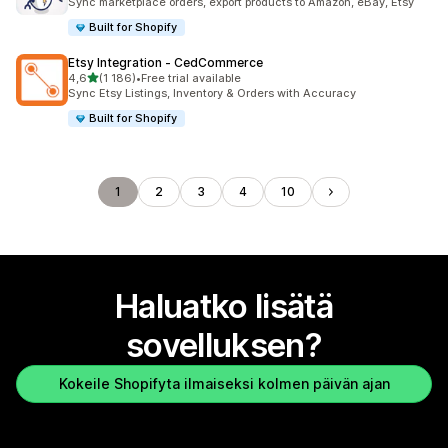
Sync marketplace orders, export products to Amazon, eBay, Etsy
Built for Shopify
Etsy Integration ‑ CedCommerce
/ 5 tähteä
4,6
(1 186)
•
Free trial available
1186 arvostelua yhteensä
Sync Etsy Listings, Inventory & Orders with Accuracy
Built for Shopify
1
2
3
4
10
Haluatko lisätä
sovelluksen?
Kokeile Shopifyta ilmaiseksi kolmen päivän ajan