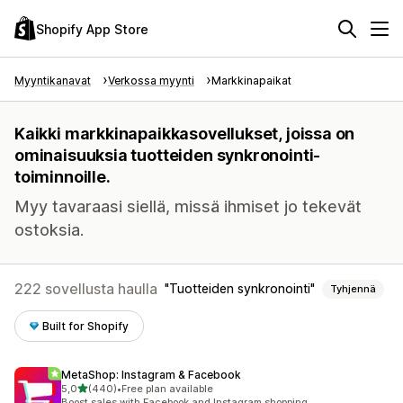
Shopify App Store
Myyntikanavat
Verkossa myynti
Markkinapaikat
Kaikki markkinapaikkasovellukset, joissa on
ominaisuuksia tuotteiden synkronointi-
toiminnoille.
Myy tavaraasi siellä, missä ihmiset jo tekevät
ostoksia.
222 sovellusta haulla
Tuotteiden synkronointi
Tyhjennä
Built for Shopify
MetaShop: Instagram & Facebook
/ 5 tähteä
5,0
(440)
•
Free plan available
440 arvostelua yhteensä
Boost sales with Facebook and Instagram shopping.