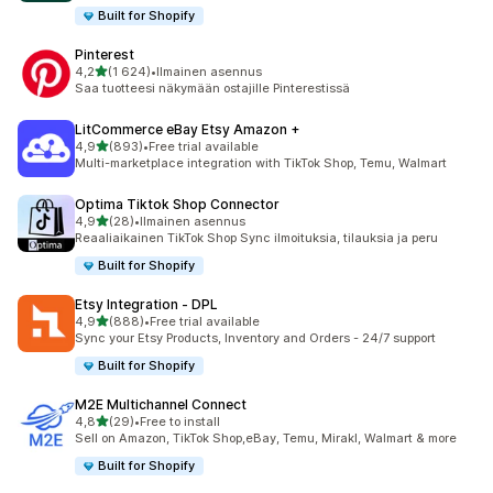
Built for Shopify
Pinterest
/ 5 tähteä
4,2
(1 624)
•
Ilmainen asennus
1624 arvostelua yhteensä
Saa tuotteesi näkymään ostajille Pinterestissä
LitCommerce eBay Etsy Amazon +
/ 5 tähteä
4,9
(893)
•
Free trial available
893 arvostelua yhteensä
Multi-marketplace integration with TikTok Shop, Temu, Walmart
Optima Tiktok Shop Connector
/ 5 tähteä
4,9
(28)
•
Ilmainen asennus
28 arvostelua yhteensä
Reaaliaikainen TikTok Shop Sync ilmoituksia, tilauksia ja peru
Built for Shopify
Etsy Integration ‑ DPL
/ 5 tähteä
4,9
(888)
•
Free trial available
888 arvostelua yhteensä
Sync your Etsy Products, Inventory and Orders - 24/7 support
Built for Shopify
M2E Multichannel Connect
/ 5 tähteä
4,8
(29)
•
Free to install
29 arvostelua yhteensä
Sell on Amazon, TikTok Shop,eBay, Temu, Mirakl, Walmart & more
Built for Shopify