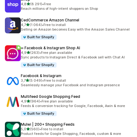
/ 5 tähteä
4,8
(8 291)
•
Free
8291 arvostelua yhteensä
Reach millions of high-intent shoppers on Shop
CedCommerce Amazon Channel
/ 5 tähteä
4,7
(1 064)
•
Free to install
1064 arvostelua yhteensä
Selling on Amazon becomes Easy with the Amazon Sales Channel
Built for Shopify
∞ Facebook & Instagram Shop AI
/ 5 tähteä
4,9
(263)
•
Free plan available
263 arvostelua yhteensä
Sync products to Instagram Direct & Facebook sell with Chat AI
Built for Shopify
Facebook & Instagram
/ 5 tähteä
3,7
(5 049)
•
Free to install
5049 arvostelua yhteensä
Seamlessly manage your Facebook and Instagram presence
Multifeed Google Shopping Feed
/ 5 tähteä
4,9
(964)
•
Free plan available
964 arvostelua yhteensä
Feeds & conversion tracking for Google, Facebook, Awin & more
Built for Shopify
Mulwi | 200+ Shopping Feeds
/ 5 tähteä
5,0
(560)
•
Free to install
560 arvostelua yhteensä
Product feeds for Google Shopping, Facebook, custom & more