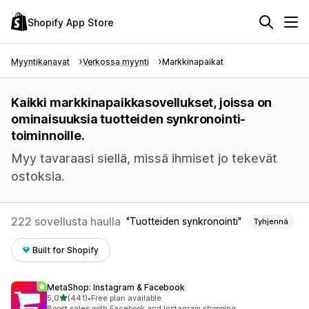
Shopify App Store
Myyntikanavat
Verkossa myynti
Markkinapaikat
Kaikki markkinapaikkasovellukset, joissa on
ominaisuuksia tuotteiden synkronointi-
toiminnoille.
Myy tavaraasi siellä, missä ihmiset jo tekevät
ostoksia.
222 sovellusta haulla
Tuotteiden synkronointi
Tyhjennä
Built for Shopify
MetaShop: Instagram & Facebook
/ 5 tähteä
5,0
(441)
•
Free plan available
441 arvostelua yhteensä
Boost sales with Facebook and Instagram shopping.