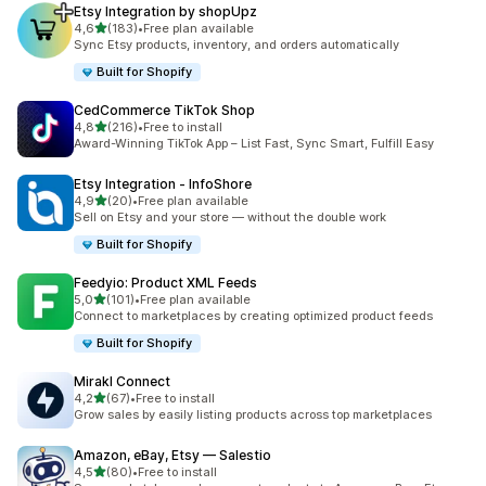
Etsy Integration by shopUpz
/ 5 tähteä
4,6
(183)
•
Free plan available
183 arvostelua yhteensä
Sync Etsy products, inventory, and orders automatically
Built for Shopify
CedCommerce TikTok Shop
/ 5 tähteä
4,8
(216)
•
Free to install
216 arvostelua yhteensä
Award-Winning TikTok App – List Fast, Sync Smart, Fulfill Easy
Etsy Integration ‑ InfoShore
/ 5 tähteä
4,9
(20)
•
Free plan available
20 arvostelua yhteensä
Sell on Etsy and your store — without the double work
Built for Shopify
Feedyio: Product XML Feeds
/ 5 tähteä
5,0
(101)
•
Free plan available
101 arvostelua yhteensä
Connect to marketplaces by creating optimized product feeds
Built for Shopify
Mirakl Connect
/ 5 tähteä
4,2
(67)
•
Free to install
67 arvostelua yhteensä
Grow sales by easily listing products across top marketplaces
Amazon, eBay, Etsy — Salestio
/ 5 tähteä
4,5
(80)
•
Free to install
80 arvostelua yhteensä