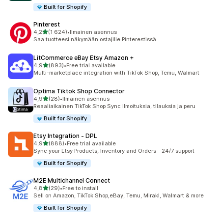
Built for Shopify
Pinterest
/ 5 tähteä
4,2
(1 624)
•
Ilmainen asennus
1624 arvostelua yhteensä
Saa tuotteesi näkymään ostajille Pinterestissä
LitCommerce eBay Etsy Amazon +
/ 5 tähteä
4,9
(893)
•
Free trial available
893 arvostelua yhteensä
Multi-marketplace integration with TikTok Shop, Temu, Walmart
Optima Tiktok Shop Connector
/ 5 tähteä
4,9
(28)
•
Ilmainen asennus
28 arvostelua yhteensä
Reaaliaikainen TikTok Shop Sync ilmoituksia, tilauksia ja peru
Built for Shopify
Etsy Integration ‑ DPL
/ 5 tähteä
4,9
(888)
•
Free trial available
888 arvostelua yhteensä
Sync your Etsy Products, Inventory and Orders - 24/7 support
Built for Shopify
M2E Multichannel Connect
/ 5 tähteä
4,8
(29)
•
Free to install
29 arvostelua yhteensä
Sell on Amazon, TikTok Shop,eBay, Temu, Mirakl, Walmart & more
Built for Shopify