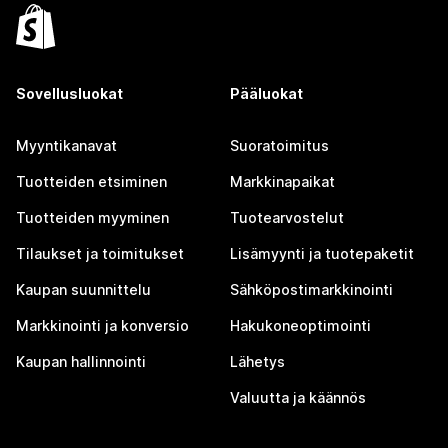
Sovellusluokat
Pääluokat
Myyntikanavat
Suoratoimitus
Tuotteiden etsiminen
Markkinapaikat
Tuotteiden myyminen
Tuotearvostelut
Tilaukset ja toimitukset
Lisämyynti ja tuotepaketit
Kaupan suunnittelu
Sähköpostimarkkinointi
Markkinointi ja konversio
Hakukoneoptimointi
Kaupan hallinnointi
Lähetys
Valuutta ja käännös