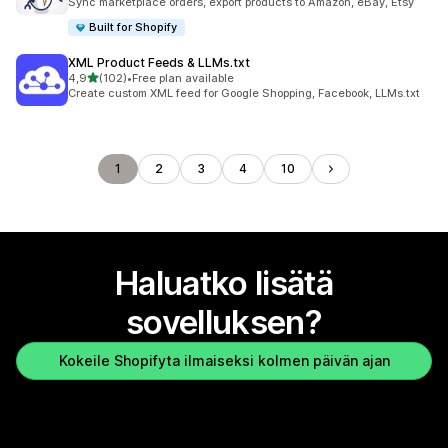
Sync marketplace orders, export products to Amazon, eBay, Etsy
Built for Shopify
XML Product Feeds & LLMs.txt
/ 5 tähteä
4,9
(102)
•
Free plan available
102 arvostelua yhteensä
Create custom XML feed for Google Shopping, Facebook, LLMs.txt
1
2
3
4
10
Haluatko lisätä
sovelluksen?
Kokeile Shopifyta ilmaiseksi kolmen päivän ajan