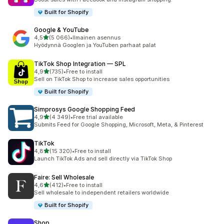
Built for Shopify
Google & YouTube
/ 5 tähteä
4,5
(5 066)
•
Ilmainen asennus
5066 arvostelua yhteensä
Hyödynnä Googlen ja YouTuben parhaat palat
TikTok Shop Integration — SPL
/ 5 tähteä
4,9
(735)
•
Free to install
735 arvostelua yhteensä
Sell on TikTok Shop to increase sales opportunities
Built for Shopify
Simprosys Google Shopping Feed
/ 5 tähteä
4,9
(4 349)
•
Free trial available
4349 arvostelua yhteensä
Submits Feed for Google Shopping, Microsoft, Meta, & Pinterest
TikTok
/ 5 tähteä
4,8
(15 320)
•
Free to install
15320 arvostelua yhteensä
Launch TikTok Ads and sell directly via TikTok Shop
Faire: Sell Wholesale
/ 5 tähteä
4,6
(412)
•
Free to install
412 arvostelua yhteensä
Sell wholesale to independent retailers worldwide
Built for Shopify
Shop