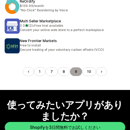
ReOrdify
$139.99/month
"No-Click" Reordering by Voice
Multi Seller Marketplace
5つ星中
3.0
(2)
•
Free trial available
合計レビュー数：2件
Convert your online web store to a perfect markeplace
New Frontier Markets
Free to install
Secure trading of your voluntary carbon offsets (VCO)
1
7
8
9
10
使ってみたいアプリがあり
ましたか？
Shopifyを3日間無料でお試しください