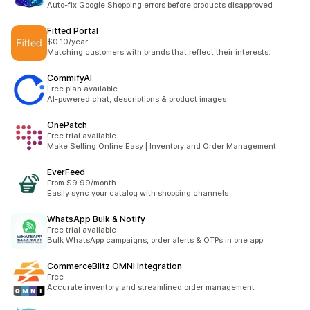
Auto-fix Google Shopping errors before products disapproved
Fitted Portal
$0.10/year
Matching customers with brands that reflect their interests.
CommifyAI
Free plan available
AI-powered chat, descriptions & product images
OnePatch
Free trial available
Make Selling Online Easy | Inventory and Order Management
EverFeed
From $9.99/month
Easily sync your catalog with shopping channels
WhatsApp Bulk & Notify
Free trial available
Bulk WhatsApp campaigns, order alerts & OTPs in one app
CommerceBlitz OMNI Integration
Free
Accurate inventory and streamlined order management