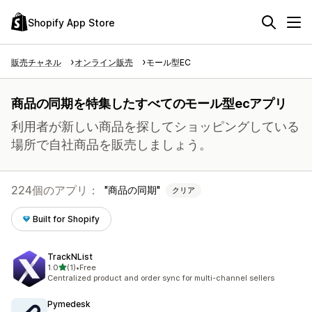
Shopify App Store
販売チャネル
オンライン販売
モール型EC
商品の同期を特集したすべてのモール型ecアプリ
利用者が新しい商品を探してショッピングしている
場所で自社商品を販売しましょう。
224個のアプリ：
商品の同期
クリア
Built for Shopify
TrackNList
5つ星中
1.0
(1)
•
Free
合計レビュー数：1件
Centralized product and order sync for multi-channel sellers
Pymedesk