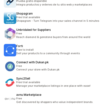
Prueba gratis disponible
Integra productos y ordenes de tu sitio web y marketplaces
Shopagram
Free trial available
Shopagram - Turn Telegram into your sales channel in 5 minutes
Unbridaled for Suppliers
Free
Reach diamond & gemstone buyers from around the world
Forti
Free to install
Sell your products to a community through events
Connect with Dukan.pk
Free
Connect your store with Dukan.pk
Sync2Sell
Free trial available
Manage your marketplace listings in one place with ease!
avnu Marketplace
Free
Get discovered by shoppers who value independent brands.