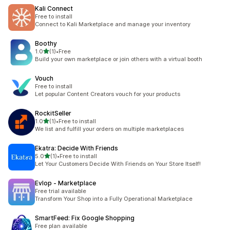
Kali Connect
Free to install
Connect to Kali Marketplace and manage your inventory
Boothy
5つ星中
1.0
(1)
•
Free
合計レビュー数：1件
Build your own marketplace or join others with a virtual booth
Vouch
Free to install
Let popular Content Creators vouch for your products
RockitSeller
5つ星中
1.0
(1)
•
Free to install
合計レビュー数：1件
We list and fulfill your orders on multiple marketplaces
Ekatra: Decide With Friends
5つ星中
5.0
(1)
•
Free to install
合計レビュー数：1件
Let Your Customers Decide With Friends on Your Store Itself!
Evlop ‑ Marketplace
Free trial available
Transform Your Shop into a Fully Operational Marketplace
SmartFeed: Fix Google Shopping
Free plan available