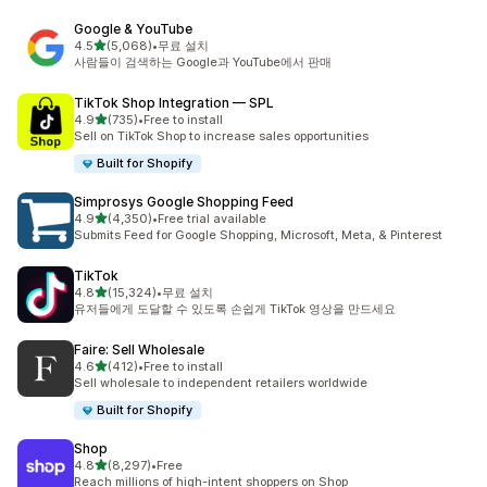
Google & YouTube
별 5개 중
4.5
(5,068)
•
무료 설치
총 리뷰 5068개
사람들이 검색하는 Google과 YouTube에서 판매
TikTok Shop Integration — SPL
별 5개 중
4.9
(735)
•
Free to install
총 리뷰 735개
Sell on TikTok Shop to increase sales opportunities
Built for Shopify
Simprosys Google Shopping Feed
별 5개 중
4.9
(4,350)
•
Free trial available
총 리뷰 4350개
Submits Feed for Google Shopping, Microsoft, Meta, & Pinterest
TikTok
별 5개 중
4.8
(15,324)
•
무료 설치
총 리뷰 15324개
유저들에게 도달할 수 있도록 손쉽게 TikTok 영상을 만드세요
Faire: Sell Wholesale
별 5개 중
4.6
(412)
•
Free to install
총 리뷰 412개
Sell wholesale to independent retailers worldwide
Built for Shopify
Shop
별 5개 중
4.8
(8,297)
•
Free
총 리뷰 8297개
Reach millions of high-intent shoppers on Shop