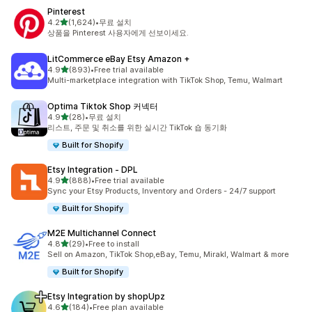
Pinterest
별 5개 중
4.2
(1,624)
•
무료 설치
총 리뷰 1624개
상품을 Pinterest 사용자에게 선보이세요.
LitCommerce eBay Etsy Amazon +
별 5개 중
4.9
(893)
•
Free trial available
총 리뷰 893개
Multi-marketplace integration with TikTok Shop, Temu, Walmart
Optima Tiktok Shop 커넥터
별 5개 중
4.9
(28)
•
무료 설치
총 리뷰 28개
리스트, 주문 및 취소를 위한 실시간 TikTok 숍 동기화
Built for Shopify
Etsy Integration ‑ DPL
별 5개 중
4.9
(888)
•
Free trial available
총 리뷰 888개
Sync your Etsy Products, Inventory and Orders - 24/7 support
Built for Shopify
M2E Multichannel Connect
별 5개 중
4.8
(29)
•
Free to install
총 리뷰 29개
Sell on Amazon, TikTok Shop,eBay, Temu, Mirakl, Walmart & more
Built for Shopify
Etsy Integration by shopUpz
별 5개 중
4.6
(184)
•
Free plan available
총 리뷰 184개