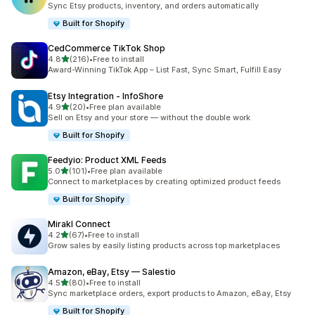
Sync Etsy products, inventory, and orders automatically
Built for Shopify
CedCommerce TikTok Shop
별 5개 중
4.8
(216)
•
Free to install
총 리뷰 216개
Award-Winning TikTok App – List Fast, Sync Smart, Fulfill Easy
Etsy Integration ‑ InfoShore
별 5개 중
4.9
(20)
•
Free plan available
총 리뷰 20개
Sell on Etsy and your store — without the double work
Built for Shopify
Feedyio: Product XML Feeds
별 5개 중
5.0
(101)
•
Free plan available
총 리뷰 101개
Connect to marketplaces by creating optimized product feeds
Built for Shopify
Mirakl Connect
별 5개 중
4.2
(67)
•
Free to install
총 리뷰 67개
Grow sales by easily listing products across top marketplaces
Amazon, eBay, Etsy — Salestio
별 5개 중
4.5
(80)
•
Free to install
총 리뷰 80개
Sync marketplace orders, export products to Amazon, eBay, Etsy
Built for Shopify