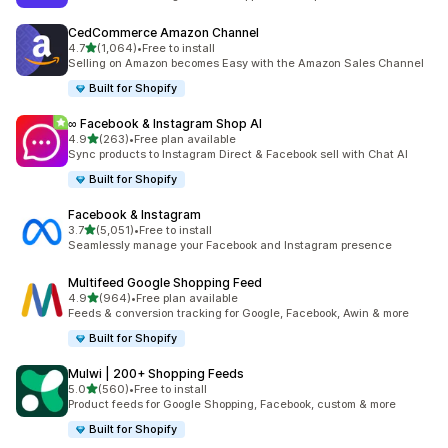
CedCommerce Amazon Channel
별 5개 중
4.7
(1,064)
•
Free to install
총 리뷰 1064개
Selling on Amazon becomes Easy with the Amazon Sales Channel
Built for Shopify
∞ Facebook & Instagram Shop AI
별 5개 중
4.9
(263)
•
Free plan available
총 리뷰 263개
Sync products to Instagram Direct & Facebook sell with Chat AI
Built for Shopify
Facebook & Instagram
별 5개 중
3.7
(5,051)
•
Free to install
총 리뷰 5051개
Seamlessly manage your Facebook and Instagram presence
Multifeed Google Shopping Feed
별 5개 중
4.9
(964)
•
Free plan available
총 리뷰 964개
Feeds & conversion tracking for Google, Facebook, Awin & more
Built for Shopify
Mulwi | 200+ Shopping Feeds
별 5개 중
5.0
(560)
•
Free to install
총 리뷰 560개
Product feeds for Google Shopping, Facebook, custom & more
Built for Shopify