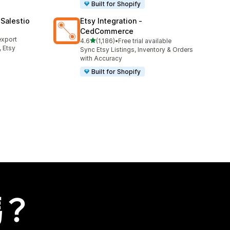
Built for Shopify
Salestio
Etsy Integration ‑
CedCommerce
export
滿分 5 顆星
4.6
(1,186)
•
Free trial available
共有 1186 則評價
 Etsy
Sync Etsy Listings, Inventory & Orders
with Accuracy
Built for Shopify
嗎？