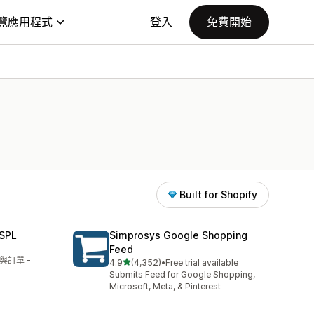
覽應用程式
登入
免費開始
Built for Shopify
SPL
Simprosys Google Shopping
Feed
與訂單 -
滿分 5 顆星
4.9
(4,352)
•
Free trial available
共有 4352 則評價
Submits Feed for Google Shopping,
Microsoft, Meta, & Pinterest