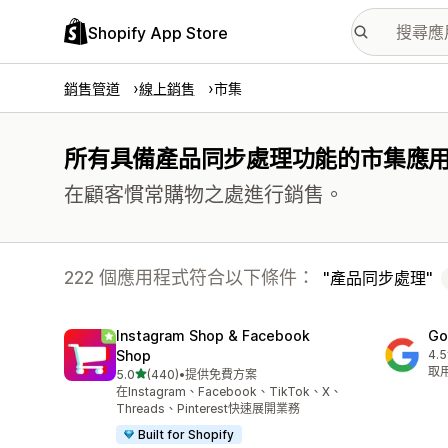
Shopify App Store
銷售管道
線上銷售
市集
所有具備產品同步處理功能的市集應
在顧客慣常購物之處進行銷售。
222 個應用程式符合以下條件：
產品同步處理
Instagram Shop & Facebook
Go
Shop
4.5
共有
取用
滿分 5 顆星
5.0
(440)
•
提供免費方案
共有 440 則評價
在Instagram、Facebook、TikTok、X、
Threads、Pinterest快速展開業務
Built for Shopify