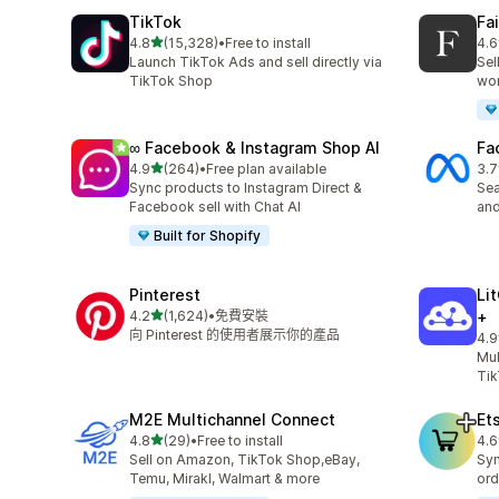
TikTok
Fa
滿分 5 顆星
4.8
(15,328)
•
Free to install
4.6
共有 15328 則評價
共有
Launch TikTok Ads and sell directly via
Sel
TikTok Shop
wo
∞ Facebook & Instagram Shop AI
Fa
滿分 5 顆星
4.9
(264)
•
Free plan available
3.7
共有 264 則評價
共有
Sync products to Instagram Direct &
Se
Facebook sell with Chat AI
and
Built for Shopify
Pinterest
Li
滿分 5 顆星
4.2
(1,624)
•
免費安裝
+
共有 1624 則評價
向 Pinterest 的使用者展示你的產品
4.9
共有
Mul
Tik
M2E Multichannel Connect
Et
滿分 5 顆星
4.8
(29)
•
Free to install
4.6
共有 29 則評價
共有
Sell on Amazon, TikTok Shop,eBay,
Syn
Temu, Mirakl, Walmart & more
ord