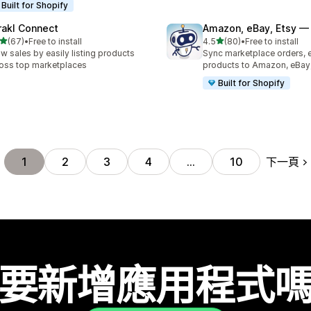
Built for Shopify
rakl Connect
Amazon, eBay, Etsy — 
滿分 5 顆星
滿分 5 顆星
(67)
•
Free to install
4.5
(80)
•
Free to install
 67 則評價
共有 80 則評價
w sales by easily listing products
Sync marketplace orders, 
oss top marketplaces
products to Amazon, eBay,
Built for Shopify
下一頁
1
2
3
4
…
10
要新增應用程式