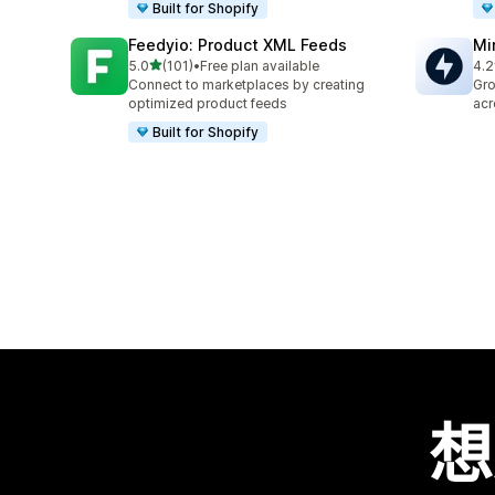
Built for Shopify
Feedyio: Product XML Feeds
Mi
滿分 5 顆星
5.0
(101)
•
Free plan available
4.2
共有 101 則評價
共有
Connect to marketplaces by creating
Gro
optimized product feeds
acr
Built for Shopify
想