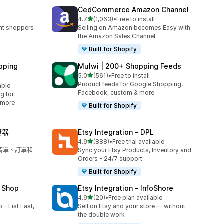
CedCommerce Amazon Channel
滿分 5 顆星
4.7
(1,063)
•
Free to install
共有 1063 則評價
ent shoppers
Selling on Amazon becomes Easy with
the Amazon Sales Channel
Built for Shopify
pping
Mulwi | 200+ Shopping Feeds
滿分 5 顆星
5.0
(561)
•
Free to install
共有 561 則評價
Product feeds for Google Shopping,
able
Facebook, custom & more
g for
 more
Built for Shopify
接器
Etsy Integration ‑ DPL
滿分 5 顆星
4.9
(888)
•
Free trial available
共有 888 則評價
商品清單、訂單和
Sync your Etsy Products, Inventory and
Orders - 24/7 support
Built for Shopify
 Shop
Etsy Integration ‑ InfoShore
滿分 5 顆星
4.9
(20)
•
Free plan available
共有 20 則評價
– List Fast,
Sell on Etsy and your store — without
the double work