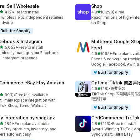
ire: Sell Wholesale
Shop
滿分 5 顆星
滿分 5 顆星
(412)
•
Free to install
4.8
(8,298)
•
Free
 412 則評價
共有 8298 則評價
l wholesale to independent retailers
Reach millions of high-int
rldwide
on Shop
Built for Shopify
cebook & Instagram
Multifeed Google Sho
滿分 5 顆星
(5,053)
•
Free to install
Feed
 5053 則評價
amlessly manage your Facebook
滿分 5 顆星
4.9
(965)
•
Free plan avail
共有 965 則評價
 Instagram presence
Feeds & conversion trackin
Google, Facebook, Awin &
Built for Shopify
tCommerce eBay Etsy Amazon
Optima Tiktok 商店連
滿分 5 顆星
4.9
(28)
•
免費安裝
共有 28 則評價
TikTok Shop 即時同步
滿分 5 顆星
(893)
•
Free trial available
 893 則評價
取消訂單
ti-marketplace integration with
Tok Shop, Temu, Walmart
Built for Shopify
sy Integration by shopUpz
CedCommerce TikTok
滿分 5 顆星
滿分 5 顆星
(184)
•
Free plan available
4.8
(216)
•
Free to install
 184 則評價
共有 216 則評價
c Etsy products, inventory, and
Award-Winning TikTok App 
ers automatically
Sync Smart, Fulfill Easy