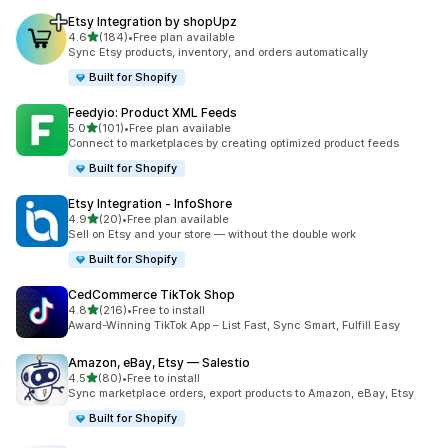
Etsy Integration by shopUpz
5つ星中
4.6
(184)
•
Free plan available
合計レビュー数：184件
Sync Etsy products, inventory, and orders automatically
Built for Shopify
Feedyio: Product XML Feeds
5つ星中
5.0
(101)
•
Free plan available
合計レビュー数：101件
Connect to marketplaces by creating optimized product feeds
Built for Shopify
Etsy Integration ‑ InfoShore
5つ星中
4.9
(20)
•
Free plan available
合計レビュー数：20件
Sell on Etsy and your store — without the double work
Built for Shopify
CedCommerce TikTok Shop
5つ星中
4.8
(216)
•
Free to install
合計レビュー数：216件
Award-Winning TikTok App – List Fast, Sync Smart, Fulfill Easy
Amazon, eBay, Etsy — Salestio
5つ星中
4.5
(80)
•
Free to install
合計レビュー数：80件
Sync marketplace orders, export products to Amazon, eBay, Etsy
Built for Shopify