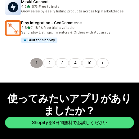
Mirakl Connect
5つ星中
4.2
(67)
•
Free to install
合計レビュー数：67件
Grow sales by easily listing products across top marketplaces
Etsy Integration ‑ CedCommerce
5つ星中
4.6
(1,184)
•
Free trial available
合計レビュー数：1184件
Sync Etsy Listings, Inventory & Orders with Accuracy
Built for Shopify
1
2
3
4
10
使ってみたいアプリがあり
ましたか？
Shopifyを3日間無料でお試しください