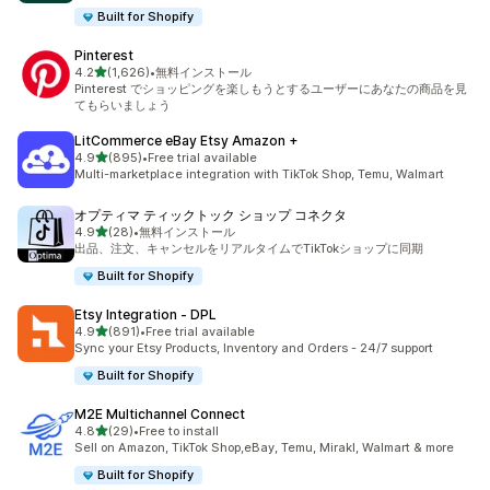
Built for Shopify
Pinterest
5つ星中
4.2
(1,626)
•
無料インストール
合計レビュー数：1626件
Pinterest でショッピングを楽しもうとするユーザーにあなたの商品を見
てもらいましょう
LitCommerce eBay Etsy Amazon +
5つ星中
4.9
(895)
•
Free trial available
合計レビュー数：895件
Multi-marketplace integration with TikTok Shop, Temu, Walmart
オプティマ ティックトック ショップ コネクタ
5つ星中
4.9
(28)
•
無料インストール
合計レビュー数：28件
出品、注文、キャンセルをリアルタイムでTikTokショップに同期
Built for Shopify
Etsy Integration ‑ DPL
5つ星中
4.9
(891)
•
Free trial available
合計レビュー数：891件
Sync your Etsy Products, Inventory and Orders - 24/7 support
Built for Shopify
M2E Multichannel Connect
5つ星中
4.8
(29)
•
Free to install
合計レビュー数：29件
Sell on Amazon, TikTok Shop,eBay, Temu, Mirakl, Walmart & more
Built for Shopify