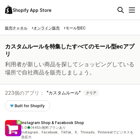
Shopify App Store
販売チャネル
オンライン販売
モール型EC
カスタムルールを特集したすべてのモール型ecアプ
リ
利用者が新しい商品を探してショッピングしている
場所で自社商品を販売しましょう。
223個のアプリ：
カスタムルール
クリア
Built for Shopify
Instagram Shop & Facebook Shop
5つ星中
5.0
(445)
•
無料プランあり
合計レビュー数：445件
Instagram、Facebook、TikTok、X、Threads、Pinterestでビジネスを
急拡大