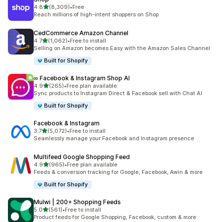
5つ星中
4.8
(8,309)
•
Free
合計レビュー数：8309件
Reach millions of high-intent shoppers on Shop
CedCommerce Amazon Channel
5つ星中
4.7
(1,062)
•
Free to install
合計レビュー数：1062件
Selling on Amazon becomes Easy with the Amazon Sales Channel
Built for Shopify
∞ Facebook & Instagram Shop AI
5つ星中
4.9
(265)
•
Free plan available
合計レビュー数：265件
Sync products to Instagram Direct & Facebook sell with Chat AI
Built for Shopify
Facebook & Instagram
5つ星中
3.7
(5,072)
•
Free to install
合計レビュー数：5072件
Seamlessly manage your Facebook and Instagram presence
Multifeed Google Shopping Feed
5つ星中
4.9
(965)
•
Free plan available
合計レビュー数：965件
Feeds & conversion tracking for Google, Facebook, Awin & more
Built for Shopify
Mulwi | 200+ Shopping Feeds
5つ星中
5.0
(561)
•
Free to install
合計レビュー数：561件
Product feeds for Google Shopping, Facebook, custom & more