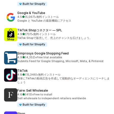
Built for Shopify
Google & YouTube
5つ星中
4.5
(5,067)
•
無料インストール
合計レビュー数：5067件
Google と YouTube の最新機能にアクセス
TikTok Shopコネクター — SPL
5つ星中
4.9
(737)
•
無料インストール
合計レビュー数：737件
TikTok Shopで販売して、売上のチャンスを広げましょう。
Built for Shopify
Simprosys Google Shopping Feed
5つ星中
4.9
(4,352)
•
Free trial available
合計レビュー数：4352件
Submits Feed for Google Shopping, Microsoft, Meta, & Pinterest
TikTok
5つ星中
4.8
(15,346)
•
無料インストール
合計レビュー数：15346件
簡単にTikTokの動画広告を作成して能動的なオーディエンスにリーチしま
しょう
Faire: Sell Wholesale
5つ星中
4.6
(413)
•
Free to install
合計レビュー数：413件
Sell wholesale to independent retailers worldwide
Built for Shopify
Shop