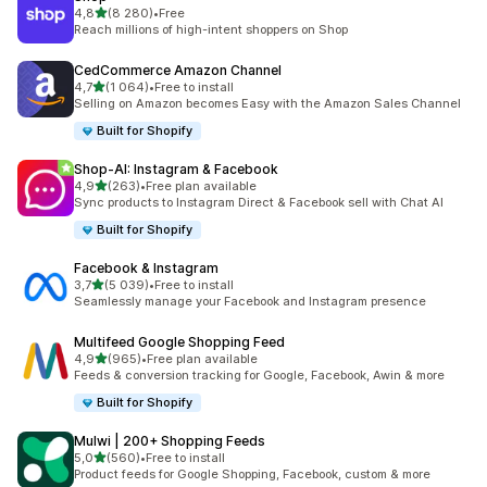
z 5 hvězd
4,8
(8 280)
•
Free
Celkový počet recenzí: 8280
Reach millions of high-intent shoppers on Shop
CedCommerce Amazon Channel
z 5 hvězd
4,7
(1 064)
•
Free to install
Celkový počet recenzí: 1064
Selling on Amazon becomes Easy with the Amazon Sales Channel
Built for Shopify
Shop‑AI: Instagram & Facebook
z 5 hvězd
4,9
(263)
•
Free plan available
Celkový počet recenzí: 263
Sync products to Instagram Direct & Facebook sell with Chat AI
Built for Shopify
Facebook & Instagram
z 5 hvězd
3,7
(5 039)
•
Free to install
Celkový počet recenzí: 5039
Seamlessly manage your Facebook and Instagram presence
Multifeed Google Shopping Feed
z 5 hvězd
4,9
(965)
•
Free plan available
Celkový počet recenzí: 965
Feeds & conversion tracking for Google, Facebook, Awin & more
Built for Shopify
Mulwi | 200+ Shopping Feeds
z 5 hvězd
5,0
(560)
•
Free to install
Celkový počet recenzí: 560
Product feeds for Google Shopping, Facebook, custom & more