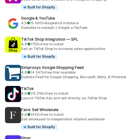
Built for Shopify
Google & YouTube
z 5 hvězd
4,5
(5 060)
•
Bezplatná instalace
Celkový počet recenzí: 5060
Dostaňte to nejlepší z Google a YouTube
TikTok Shop Integration — SPL
z 5 hvězd
4,9
(735)
•
Free to install
Celkový počet recenzí: 735
Sell on TikTok Shop to increase sales opportunities
Built for Shopify
Simprosys Google Shopping Feed
z 5 hvězd
4,9
(4 347)
•
Free trial available
Celkový počet recenzí: 4347
Submits Feed for Google Shopping, Microsoft, Meta, & Pinterest
TikTok
z 5 hvězd
4,8
(15 316)
•
Free to install
Celkový počet recenzí: 15316
Launch TikTok Ads and sell directly via TikTok Shop
Faire: Sell Wholesale
z 5 hvězd
4,6
(412)
•
Free to install
Celkový počet recenzí: 412
Sell wholesale to independent retailers worldwide
Built for Shopify
Shop