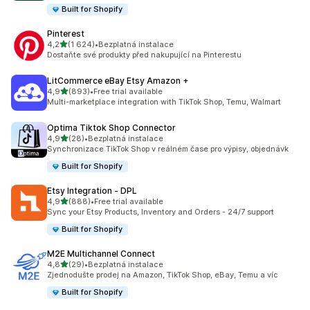
Built for Shopify
Pinterest
z 5 hvězd
4,2
(1 624)
•
Bezplatná instalace
Celkový počet recenzí: 1624
Dostaňte své produkty před nakupující na Pinterestu
LitCommerce eBay Etsy Amazon +
z 5 hvězd
4,9
(893)
•
Free trial available
Celkový počet recenzí: 893
Multi-marketplace integration with TikTok Shop, Temu, Walmart
Optima Tiktok Shop Connector
z 5 hvězd
4,9
(28)
•
Bezplatná instalace
Celkový počet recenzí: 28
Synchronizace TikTok Shop v reálném čase pro výpisy, objednávk
Built for Shopify
Etsy Integration ‑ DPL
z 5 hvězd
4,9
(888)
•
Free trial available
Celkový počet recenzí: 888
Sync your Etsy Products, Inventory and Orders - 24/7 support
Built for Shopify
M2E Multichannel Connect
z 5 hvězd
4,8
(29)
•
Bezplatná instalace
Celkový počet recenzí: 29
Zjednodušte prodej na Amazon, TikTok Shop, eBay, Temu a víc
Built for Shopify