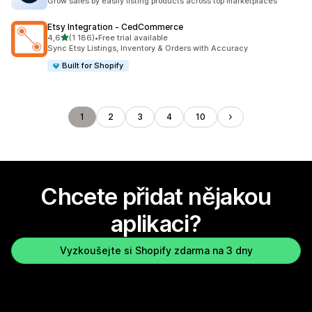
Grow sales by easily listing products across top marketplaces
Etsy Integration ‑ CedCommerce
z 5 hvězd
4,6
(1 186)
•
Free trial available
Celkový počet recenzí: 1186
Sync Etsy Listings, Inventory & Orders with Accuracy
Built for Shopify
1
2
3
4
10
Chcete přidat nějakou
aplikaci?
Vyzkoušejte si Shopify zdarma na 3 dny