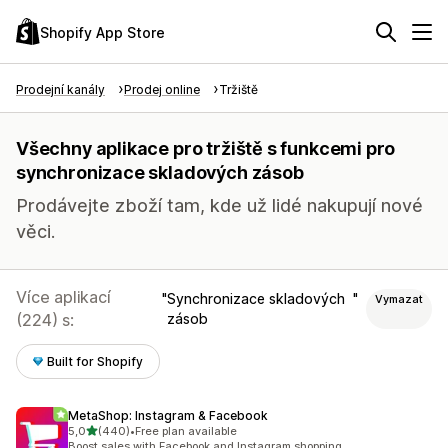
Shopify App Store
Prodejní kanály
Prodej online
Tržiště
Všechny aplikace pro tržiště s funkcemi pro
synchronizace skladových zásob
Prodávejte zboží tam, kde už lidé nakupují nové
věci.
Více aplikací
Synchronizace skladových
Vymazat
(224) s:
zásob
Built for Shopify
MetaShop: Instagram & Facebook
z 5 hvězd
5,0
(440)
•
Free plan available
Celkový počet recenzí: 440
Boost sales with Facebook and Instagram shopping.