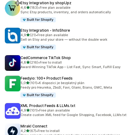
Etsy Integration by shopUpz
z 5 hvězd
4,6
(183)
•
Free plan available
Celkový počet recenzí: 183
Sync Etsy products, inventory, and orders automatically
Built for Shopify
Etsy Integration ‑ InfoShore
z 5 hvězd
4,9
(21)
•
Free plan available
Celkový počet recenzí: 21
Sell on Etsy and your store — without the double work
Built for Shopify
CedCommerce TikTok Shop
z 5 hvězd
4,8
(216)
•
Free to install
Celkový počet recenzí: 216
Award-Winning TikTok App – List Fast, Sync Smart, Fulfill Easy
Feedyio: 100+ Product Feeds
z 5 hvězd
5,0
(101)
•
K dispozici je bezplatný plán
Celkový počet recenzí: 101
Feedy pro Heureka, Zboží, Favi, Glami, Biano, GMC, Meta
Built for Shopify
XML Product Feeds & LLMs.txt
z 5 hvězd
4,9
(101)
•
Free plan available
Celkový počet recenzí: 101
Create custom XML feed for Google Shopping, Facebook, LLMs.txt
Mirakl Connect
z 5 hvězd
4,2
(67)
•
Free to install
Celkový počet recenzí: 67