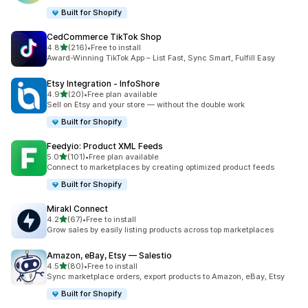
Built for Shopify
CedCommerce TikTok Shop
เต็ม 5 ดาว
4.8
(216)
•
Free to install
ทั้งหมด 216 รีวิว
Award-Winning TikTok App – List Fast, Sync Smart, Fulfill Easy
Etsy Integration ‑ InfoShore
เต็ม 5 ดาว
4.9
(20)
•
Free plan available
ทั้งหมด 20 รีวิว
Sell on Etsy and your store — without the double work
Built for Shopify
Feedyio: Product XML Feeds
เต็ม 5 ดาว
5.0
(101)
•
Free plan available
ทั้งหมด 101 รีวิว
Connect to marketplaces by creating optimized product feeds
Built for Shopify
Mirakl Connect
เต็ม 5 ดาว
4.2
(67)
•
Free to install
ทั้งหมด 67 รีวิว
Grow sales by easily listing products across top marketplaces
Amazon, eBay, Etsy — Salestio
เต็ม 5 ดาว
4.5
(80)
•
Free to install
ทั้งหมด 80 รีวิว
Sync marketplace orders, export products to Amazon, eBay, Etsy
Built for Shopify