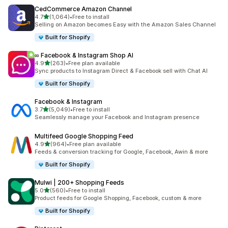
CedCommerce Amazon Channel
เต็ม 5 ดาว
4.7
(1,064)
•
Free to install
ทั้งหมด 1064 รีวิว
Selling on Amazon becomes Easy with the Amazon Sales Channel
Built for Shopify
∞ Facebook & Instagram Shop AI
เต็ม 5 ดาว
4.9
(263)
•
Free plan available
ทั้งหมด 263 รีวิว
Sync products to Instagram Direct & Facebook sell with Chat AI
Built for Shopify
Facebook & Instagram
เต็ม 5 ดาว
3.7
(5,049)
•
Free to install
ทั้งหมด 5049 รีวิว
Seamlessly manage your Facebook and Instagram presence
Multifeed Google Shopping Feed
เต็ม 5 ดาว
4.9
(964)
•
Free plan available
ทั้งหมด 964 รีวิว
Feeds & conversion tracking for Google, Facebook, Awin & more
Built for Shopify
Mulwi | 200+ Shopping Feeds
เต็ม 5 ดาว
5.0
(560)
•
Free to install
ทั้งหมด 560 รีวิว
Product feeds for Google Shopping, Facebook, custom & more
Built for Shopify