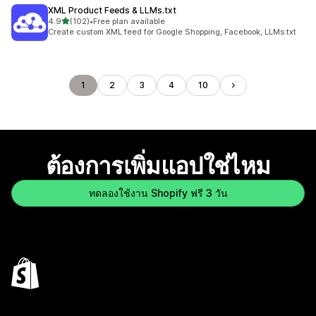
XML Product Feeds & LLMs.txt
เต็ม 5 ดาว
4.9
(102)
•
Free plan available
ทั้งหมด 102 รีวิว
Create custom XML feed for Google Shopping, Facebook, LLMs.txt
1
2
3
4
10
ต้องการเพิ่มแอปใช่ไหม
ทดลองใช้งาน Shopify ฟรี 3 วัน