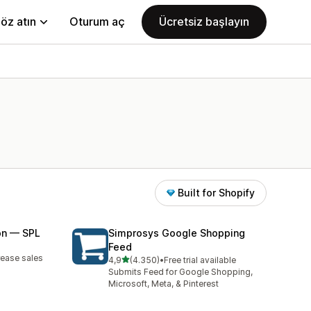
öz atın
Oturum aç
Ücretsiz başlayın
Built for Shopify
on — SPL
Simprosys Google Shopping
Feed
rease sales
5 yıldız üzerinden
4,9
(4.350)
•
Free trial available
toplam 4350 değerlendirme
Submits Feed for Google Shopping,
Microsoft, Meta, & Pinterest