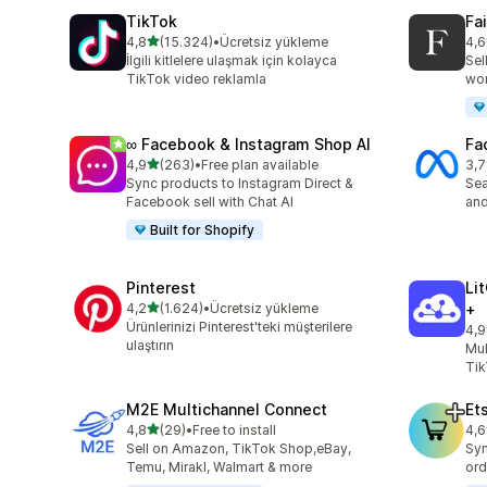
TikTok
Fa
5 yıldız üzerinden
4,8
(15.324)
•
Ücretsiz yükleme
4,6
toplam 15324 değerlendirme
top
İlgili kitlelere ulaşmak için kolayca
Sel
TikTok video reklamla
wo
∞ Facebook & Instagram Shop AI
Fa
5 yıldız üzerinden
4,9
(263)
•
Free plan available
3,7
toplam 263 değerlendirme
top
Sync products to Instagram Direct &
Se
Facebook sell with Chat AI
and
Built for Shopify
Pinterest
Li
5 yıldız üzerinden
4,2
(1.624)
•
Ücretsiz yükleme
+
toplam 1624 değerlendirme
Ürünlerinizi Pinterest'teki müşterilere
4,9
top
ulaştırın
Mul
Tik
M2E Multichannel Connect
Et
5 yıldız üzerinden
4,8
(29)
•
Free to install
4,6
toplam 29 değerlendirme
top
Sell on Amazon, TikTok Shop,eBay,
Syn
Temu, Mirakl, Walmart & more
ord