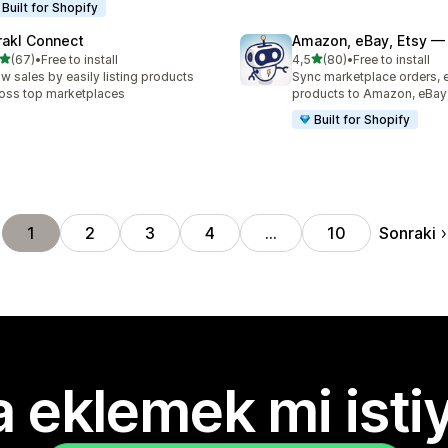
Built for Shopify
rakl Connect
Amazon, eBay, Etsy — 
5 yıldız üzerinden
5 yıldız üzerinden
(67)
•
Free to install
4,5
(80)
•
Free to install
lam 67 değerlendirme
toplam 80 değerlendirme
w sales by easily listing products
Sync marketplace orders, 
oss top marketplaces
products to Amazon, eBay,
Built for Shopify
Sonraki
1
2
3
4
…
10
 eklemek mi isti