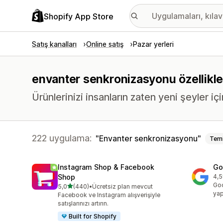
Shopify App Store
Satış kanalları
Online satış
Pazar yerleri
envanter senkronizasyonu özellikler
Ürünlerinizi insanların zaten yeni şeyler içi
222 uygulama:
Envanter senkronizasyonu
Temi
Instagram Shop & Facebook
Go
Shop
4,5
top
Goo
5 yıldız üzerinden
5,0
(440)
•
Ücretsiz plan mevcut
toplam 440 değerlendirme
yap
Facebook ve Instagram alışverişiyle
satışlarınızı artırın.
Built for Shopify