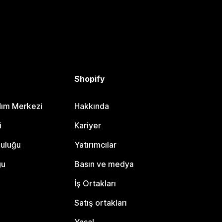
Shopify
dım Merkezi
Hakkında
i
Kariyer
luluğu
Yatırımcılar
gu
Basın ve medya
İş Ortakları
Satış ortakları