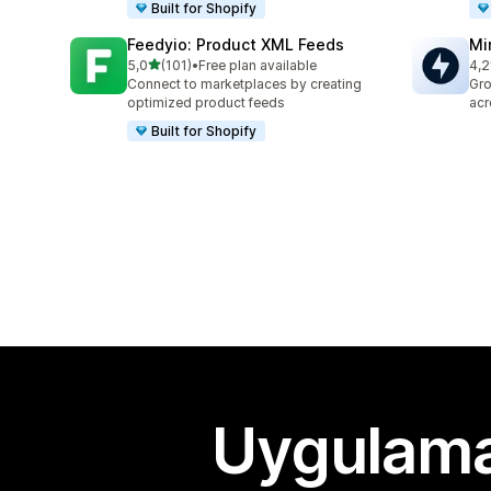
Built for Shopify
Feedyio: Product XML Feeds
Mi
5 yıldız üzerinden
5,0
(101)
•
Free plan available
4,2
toplam 101 değerlendirme
top
Connect to marketplaces by creating
Gro
optimized product feeds
acr
Built for Shopify
Uygulama