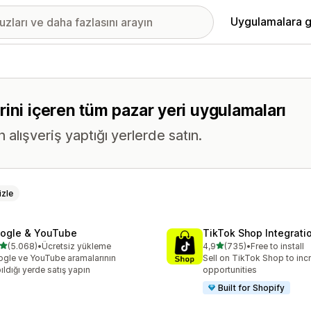
Uygulamalara g
ini içeren tüm pazar yeri uygulamaları
n alışveriş yaptığı yerlerde satın.
zle
ogle & YouTube
TikTok Shop Integrati
5 yıldız üzerinden
5 yıldız üzerinden
(5.068)
•
Ücretsiz yükleme
4,9
(735)
•
Free to install
lam 5068 değerlendirme
toplam 735 değerlendirme
gle ve YouTube aramalarının
Sell on TikTok Shop to inc
ıldığı yerde satış yapın
opportunities
Built for Shopify