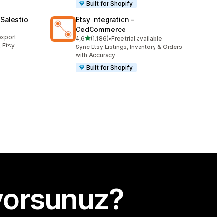
Built for Shopify
Salestio
Etsy Integration ‑
CedCommerce
export
5 yıldız üzerinden
4,6
(1.186)
•
Free trial available
toplam 1186 değerlendirme
 Etsy
Sync Etsy Listings, Inventory & Orders
with Accuracy
Built for Shopify
yorsunuz?