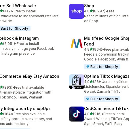
ire: Sell Wholesale
Shop
5 yıldız üzerinden
5 yıldız üzerinden
(412)
•
Free to install
4,8
(8.297)
•
Free
lam 412 değerlendirme
toplam 8297 değerlendirm
l wholesale to independent retailers
Reach millions of high-int
rldwide
on Shop
Built for Shopify
cebook & Instagram
Multifeed Google Sho
5 yıldız üzerinden
(5.051)
•
Free to install
Feed
lam 5051 değerlendirme
amlessly manage your Facebook
5 yıldız üzerinden
4,9
(964)
•
Free plan avail
toplam 964 değerlendirme
 Instagram presence
Feeds & conversion trackin
Google, Facebook, Awin &
Built for Shopify
tCommerce eBay Etsy Amazon
Optima Tiktok Mağaza
5 yıldız üzerinden
4,9
(28)
•
Ücretsiz yüklem
toplam 28 değerlendirme
Listelemeler, Siparişler ve İp
5 yıldız üzerinden
(893)
•
Free trial available
lam 893 değerlendirme
Gerçek Zamanlı TikTo
ti-marketplace integration with
Tok Shop, Temu, Walmart
Built for Shopify
sy Integration by shopUpz
CedCommerce TikTok
5 yıldız üzerinden
5 yıldız üzerinden
(184)
•
Free plan available
4,8
(216)
•
Free to install
lam 184 değerlendirme
toplam 216 değerlendirme
c Etsy products, inventory, and
Award-Winning TikTok App 
ers automatically
Sync Smart, Fulfill Easy