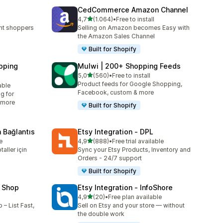
CedCommerce Amazon Channel
5 yıldız üzerinden
4,7
(1.064)
•
Free to install
e
toplam 1064 değerlendirme
ent shoppers
Selling on Amazon becomes Easy with
the Amazon Sales Channel
Built for Shopify
pping
Mulwi | 200+ Shopping Feeds
5 yıldız üzerinden
5,0
(560)
•
Free to install
toplam 560 değerlendirme
Product feeds for Google Shopping,
able
Facebook, custom & more
g for
 more
Built for Shopify
 Bağlantıs
Etsy Integration ‑ DPL
5 yıldız üzerinden
e
4,9
(888)
•
Free trial available
toplam 888 değerlendirme
taller için
Sync your Etsy Products, Inventory and
Orders - 24/7 support
Built for Shopify
 Shop
Etsy Integration ‑ InfoShore
5 yıldız üzerinden
4,9
(20)
•
Free plan available
toplam 20 değerlendirme
– List Fast,
Sell on Etsy and your store — without
the double work