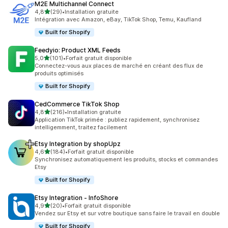
M2E Multichannel Connect
étoile(s) sur 5
4,8
(29)
•
Installation gratuite
29 avis au total
Intégration avec Amazon, eBay, TikTok Shop, Temu, Kaufland
Built for Shopify
Feedyio: Product XML Feeds
étoile(s) sur 5
5,0
(101)
•
Forfait gratuit disponible
101 avis au total
Connectez-vous aux places de marché en créant des flux de
produits optimisés
Built for Shopify
CedCommerce TikTok Shop
étoile(s) sur 5
4,8
(216)
•
Installation gratuite
216 avis au total
Application TikTok primée : publiez rapidement, synchronisez
intelligemment, traitez facilement
Etsy Integration by shopUpz
étoile(s) sur 5
4,6
(184)
•
Forfait gratuit disponible
184 avis au total
Synchronisez automatiquement les produits, stocks et commandes
Etsy
Built for Shopify
Etsy Integration ‑ InfoShore
étoile(s) sur 5
4,9
(20)
•
Forfait gratuit disponible
20 avis au total
Vendez sur Etsy et sur votre boutique sans faire le travail en double
Built for Shopify