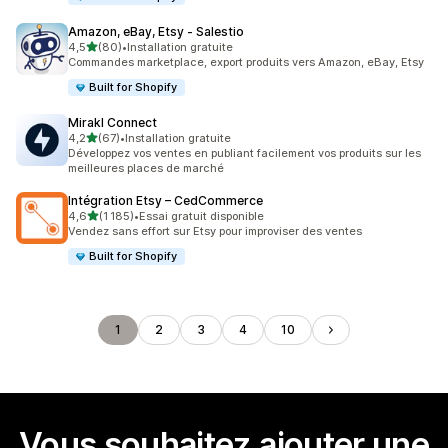
Amazon, eBay, Etsy ‑ Salestio
étoile(s) sur 5
4,5
(80)
•
Installation gratuite
80 avis au total
Commandes marketplace, export produits vers Amazon, eBay, Etsy
Built for Shopify
Mirakl Connect
étoile(s) sur 5
4,2
(67)
•
Installation gratuite
67 avis au total
Développez vos ventes en publiant facilement vos produits sur les
meilleures places de marché
Intégration Etsy – CedCommerce
étoile(s) sur 5
4,6
(1 185)
•
Essai gratuit disponible
1185 avis au total
Vendez sans effort sur Etsy pour improviser des ventes
Built for Shopify
1
2
3
4
10
Vous souhaitez ajouter une