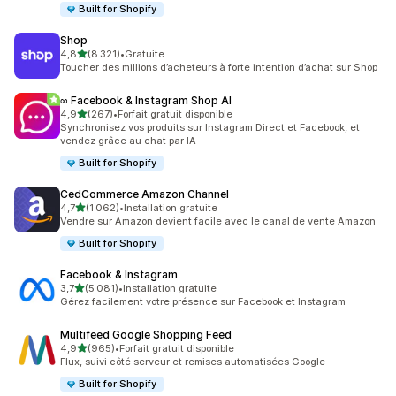
Built for Shopify
Shop
étoile(s) sur 5
4,8
(8 321)
•
Gratuite
8321 avis au total
Toucher des millions d’acheteurs à forte intention d’achat sur Shop
∞ Facebook & Instagram Shop AI
étoile(s) sur 5
4,9
(267)
•
Forfait gratuit disponible
267 avis au total
Synchronisez vos produits sur Instagram Direct et Facebook, et
vendez grâce au chat par IA
Built for Shopify
CedCommerce Amazon Channel
étoile(s) sur 5
4,7
(1 062)
•
Installation gratuite
1062 avis au total
Vendre sur Amazon devient facile avec le canal de vente Amazon
Built for Shopify
Facebook & Instagram
étoile(s) sur 5
3,7
(5 081)
•
Installation gratuite
5081 avis au total
Gérez facilement votre présence sur Facebook et Instagram
Multifeed Google Shopping Feed
étoile(s) sur 5
4,9
(965)
•
Forfait gratuit disponible
965 avis au total
Flux, suivi côté serveur et remises automatisées Google
Built for Shopify