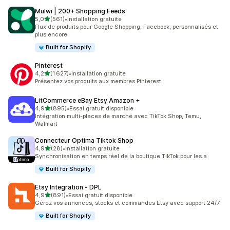
Mulwi | 200+ Shopping Feeds
étoile(s) sur 5
5,0
(561)
•
Installation gratuite
561 avis au total
Flux de produits pour Google Shopping, Facebook, personnalisés et
plus encore
Built for Shopify
Pinterest
étoile(s) sur 5
4,2
(1 627)
•
Installation gratuite
1627 avis au total
Présentez vos produits aux membres Pinterest
LitCommerce eBay Etsy Amazon +
étoile(s) sur 5
4,9
(895)
•
Essai gratuit disponible
895 avis au total
Intégration multi-places de marché avec TikTok Shop, Temu,
Walmart
Connecteur Optima Tiktok Shop
étoile(s) sur 5
4,9
(28)
•
Installation gratuite
28 avis au total
Synchronisation en temps réel de la boutique TikTok pour les a
Built for Shopify
Etsy Integration ‑ DPL
étoile(s) sur 5
4,9
(891)
•
Essai gratuit disponible
891 avis au total
Gérez vos annonces, stocks et commandes Etsy avec support 24/7
Built for Shopify