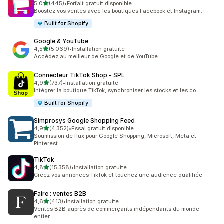
étoile(s) sur 5
5,0
(445)
•
Forfait gratuit disponible
445 avis au total
Boostez vos ventes avec les boutiques Facebook et Instagram.
Built for Shopify
Google & YouTube
étoile(s) sur 5
4,5
(5 069)
•
Installation gratuite
5069 avis au total
Accédez au meilleur de Google et de YouTube
Connecteur TikTok Shop ‑ SPL
étoile(s) sur 5
4,9
(737)
•
Installation gratuite
737 avis au total
Intégrer la boutique TikTok, synchroniser les stocks et les co
Built for Shopify
Simprosys Google Shopping Feed
étoile(s) sur 5
4,9
(4 352)
•
Essai gratuit disponible
4352 avis au total
Soumission de flux pour Google Shopping, Microsoft, Meta et
Pinterest
TikTok
étoile(s) sur 5
4,8
(15 358)
•
Installation gratuite
15358 avis au total
Créez vos annonces TikTok et touchez une audience qualifiée
Faire : ventes B2B
étoile(s) sur 5
4,6
(413)
•
Installation gratuite
413 avis au total
Ventes B2B auprès de commerçants indépendants du monde
entier