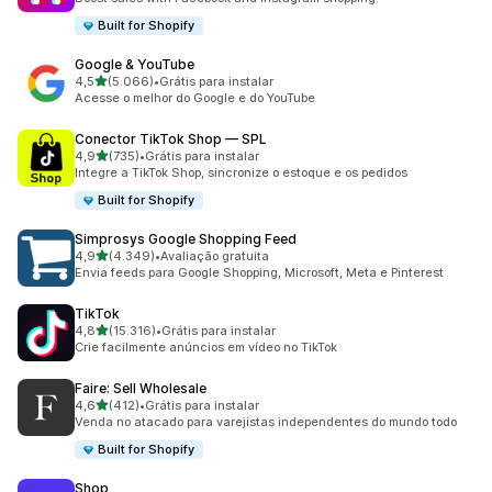
Built for Shopify
Google & YouTube
de 5 estrelas
4,5
(5.066)
•
Grátis para instalar
5066 avaliações ao todo
Acesse o melhor do Google e do YouTube
Conector TikTok Shop — SPL
de 5 estrelas
4,9
(735)
•
Grátis para instalar
735 avaliações ao todo
Integre a TikTok Shop, sincronize o estoque e os pedidos
Built for Shopify
Simprosys Google Shopping Feed
de 5 estrelas
4,9
(4.349)
•
Avaliação gratuita
4349 avaliações ao todo
Envia feeds para Google Shopping, Microsoft, Meta e Pinterest
TikTok
de 5 estrelas
4,8
(15.316)
•
Grátis para instalar
15316 avaliações ao todo
Crie facilmente anúncios em vídeo no TikTok
Faire: Sell Wholesale
de 5 estrelas
4,6
(412)
•
Grátis para instalar
412 avaliações ao todo
Venda no atacado para varejistas independentes do mundo todo
Built for Shopify
Shop