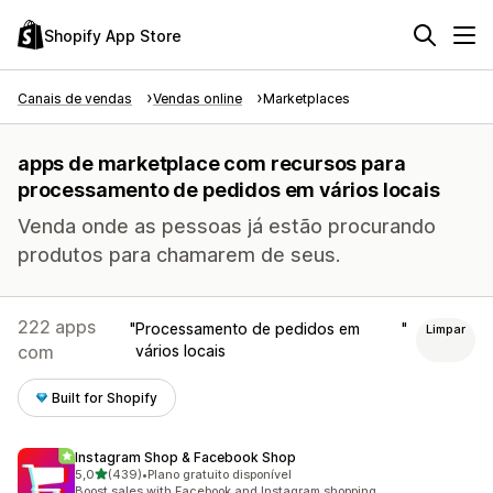
Shopify App Store
Canais de vendas
Vendas online
Marketplaces
apps de marketplace com recursos para
processamento de pedidos em vários locais
Venda onde as pessoas já estão procurando
produtos para chamarem de seus.
222 apps
Processamento de pedidos em
Limpar
com
vários locais
Built for Shopify
Instagram Shop & Facebook Shop
de 5 estrelas
5,0
(439)
•
Plano gratuito disponível
439 avaliações ao todo
Boost sales with Facebook and Instagram shopping.