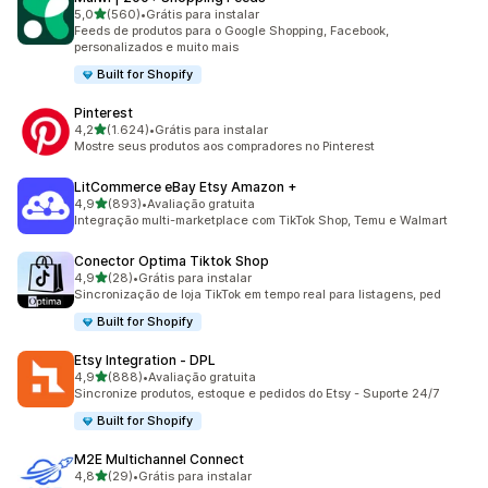
de 5 estrelas
5,0
(560)
•
Grátis para instalar
560 avaliações ao todo
Feeds de produtos para o Google Shopping, Facebook,
personalizados e muito mais
Built for Shopify
Pinterest
de 5 estrelas
4,2
(1.624)
•
Grátis para instalar
1624 avaliações ao todo
Mostre seus produtos aos compradores no Pinterest
LitCommerce eBay Etsy Amazon +
de 5 estrelas
4,9
(893)
•
Avaliação gratuita
893 avaliações ao todo
Integração multi-marketplace com TikTok Shop, Temu e Walmart
Conector Optima Tiktok Shop
de 5 estrelas
4,9
(28)
•
Grátis para instalar
28 avaliações ao todo
Sincronização de loja TikTok em tempo real para listagens, ped
Built for Shopify
Etsy Integration ‑ DPL
de 5 estrelas
4,9
(888)
•
Avaliação gratuita
888 avaliações ao todo
Sincronize produtos, estoque e pedidos do Etsy - Suporte 24/7
Built for Shopify
M2E Multichannel Connect
de 5 estrelas
4,8
(29)
•
Grátis para instalar
29 avaliações ao todo