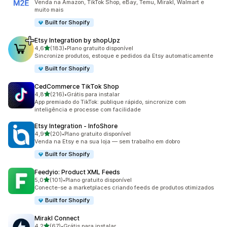
Venda na Amazon, TikTok Shop, eBay, Temu, Mirakl, Walmart e
muito mais
Built for Shopify
Etsy Integration by shopUpz
de 5 estrelas
4,6
(183)
•
Plano gratuito disponível
183 avaliações ao todo
Sincronize produtos, estoque e pedidos da Etsy automaticamente
Built for Shopify
CedCommerce TikTok Shop
de 5 estrelas
4,8
(216)
•
Grátis para instalar
216 avaliações ao todo
App premiado do TikTok: publique rápido, sincronize com
inteligência e processe com facilidade
Etsy Integration ‑ InfoShore
de 5 estrelas
4,9
(20)
•
Plano gratuito disponível
20 avaliações ao todo
Venda na Etsy e na sua loja — sem trabalho em dobro
Built for Shopify
Feedyio: Product XML Feeds
de 5 estrelas
5,0
(101)
•
Plano gratuito disponível
101 avaliações ao todo
Conecte-se a marketplaces criando feeds de produtos otimizados
Built for Shopify
Mirakl Connect
de 5 estrelas
4,2
(67)
•
Grátis para instalar