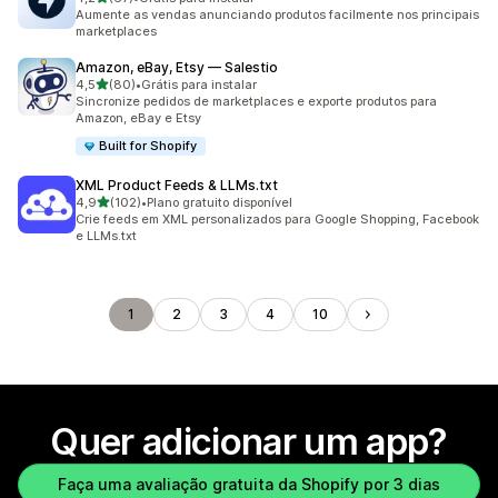
67 avaliações ao todo
Aumente as vendas anunciando produtos facilmente nos principais
marketplaces
Amazon, eBay, Etsy — Salestio
de 5 estrelas
4,5
(80)
•
Grátis para instalar
80 avaliações ao todo
Sincronize pedidos de marketplaces e exporte produtos para
Amazon, eBay e Etsy
Built for Shopify
XML Product Feeds & LLMs.txt
de 5 estrelas
4,9
(102)
•
Plano gratuito disponível
102 avaliações ao todo
Crie feeds em XML personalizados para Google Shopping, Facebook
e LLMs.txt
1
2
3
4
10
Quer adicionar um app?
Faça uma avaliação gratuita da Shopify por 3 dias