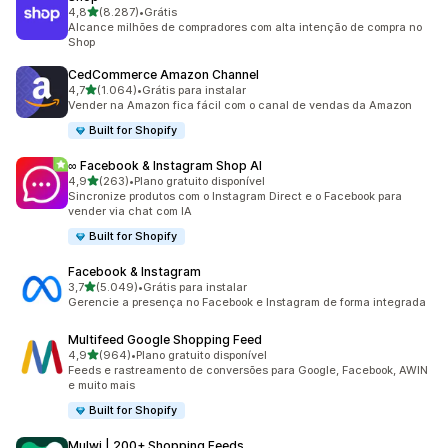
de 5 estrelas
4,8
(8.287)
•
Grátis
8287 avaliações ao todo
Alcance milhões de compradores com alta intenção de compra no
Shop
CedCommerce Amazon Channel
de 5 estrelas
4,7
(1.064)
•
Grátis para instalar
1064 avaliações ao todo
Vender na Amazon fica fácil com o canal de vendas da Amazon
Built for Shopify
∞ Facebook & Instagram Shop AI
de 5 estrelas
4,9
(263)
•
Plano gratuito disponível
263 avaliações ao todo
Sincronize produtos com o Instagram Direct e o Facebook para
vender via chat com IA
Built for Shopify
Facebook & Instagram
de 5 estrelas
3,7
(5.049)
•
Grátis para instalar
5049 avaliações ao todo
Gerencie a presença no Facebook e Instagram de forma integrada
Multifeed Google Shopping Feed
de 5 estrelas
4,9
(964)
•
Plano gratuito disponível
964 avaliações ao todo
Feeds e rastreamento de conversões para Google, Facebook, AWIN
e muito mais
Built for Shopify
Mulwi | 200+ Shopping Feeds