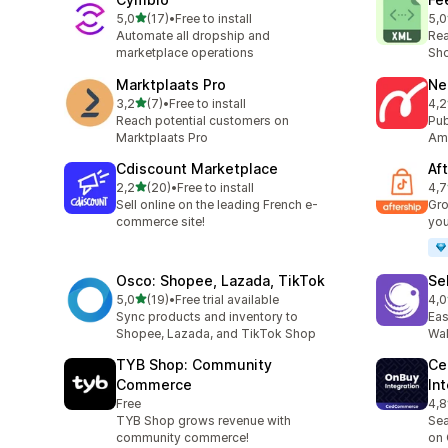
stelle su 5
5,0
(17)
•
Free to install
5,0
17 recensioni totali
5 r
Automate all dropship and
Rea
marketplace operations
Sho
Marktplaats Pro
Ne
stelle su 5
3,2
(7)
•
Free to install
4,2
7 recensioni totali
53 
Reach potential customers on
Pub
Marktplaats Pro
Ama
Cdiscount Marketplace
Af
stelle su 5
2,2
(20)
•
Free to install
4,7
20 recensioni totali
312
Sell online on the leading French e-
Gro
commerce site!
you
Osco: Shopee, Lazada, TikTok
Sel
stelle su 5
5,0
(19)
•
Free trial available
4,0
19 recensioni totali
109
Sync products and inventory to
Eas
Shopee, Lazada, and TikTok Shop
Wal
TYB Shop: Community
Ce
Commerce
In
Free
4,8
75 
TYB Shop grows revenue with
Sea
community commerce!
on 