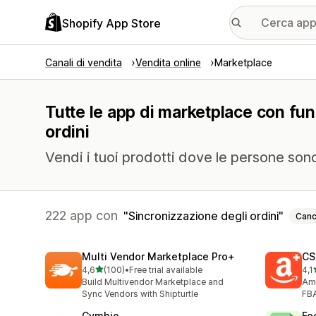
Shopify App Store
Canali di vendita
Vendita online
Marketplace
Tutte le app di marketplace con fun
ordini
Vendi i tuoi prodotti dove le persone sono 
222 app con
Sincronizzazione degli ordini
Canc
Multi Vendor Marketplace Pro+
CS
stelle su 5
4,6
(100)
•
Free trial available
4,1
100 recensioni totali
222
Build Multivendor Marketplace and
Am
Sync Vendors with Shipturtle
FB
Cymbio
Fe