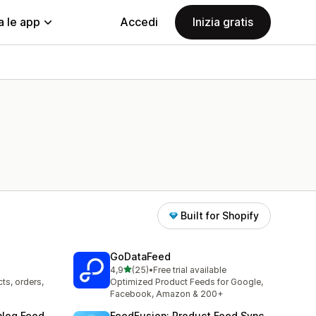
a le app
Accedi
Inizia gratis
Built for Shopify
GoDataFeed
stelle su 5
4,9
(25)
•
Free trial available
25 recensioni totali
ts, orders,
Optimized Product Feeds for Google,
Facebook, Amazon & 200+
alog Feed
FeedFusion: Product Feed Sync