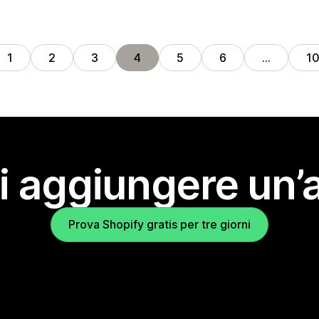
1
2
3
4
5
6
…
1
i aggiungere un’
Prova Shopify gratis per tre giorni