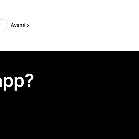
Avanti
0
app?