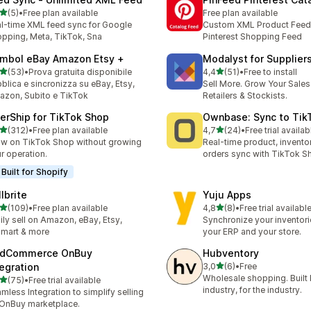
stelle su 5
(5)
•
Free plan available
Free plan available
ecensioni totali
l-time XML feed sync for Google
Custom XML Product Feed 
pping, Meta, TikTok, Sna
Pinterest Shopping Feed
mbol eBay Amazon Etsy +
Modalyst for Supplier
stelle su 5
stelle su 5
(53)
•
Prova gratuita disponibile
4,4
(51)
•
Free to install
recensioni totali
51 recensioni totali
blica e sincronizza su eBay, Etsy,
Sell More. Grow Your Sales
zon, Subito e TikTok
Retailers & Stockists.
terShip for TikTok Shop
Ownbase: Sync to Tik
stelle su 5
stelle su 5
(312)
•
Free plan available
4,7
(24)
•
Free trial availab
 recensioni totali
24 recensioni totali
w on TikTok Shop without growing
Real-time product, invento
r operation.
orders sync with TikTok S
Built for Shopify
lbrite
Yuju Apps
stelle su 5
stelle su 5
(109)
•
Free plan available
4,8
(8)
•
Free trial availabl
 recensioni totali
8 recensioni totali
ily sell on Amazon, eBay, Etsy,
Synchronize your inventor
mart & more
your ERP and your store.
dCommerce OnBuy
Hubventory
stelle su 5
tegration
3,0
(6)
•
Free
6 recensioni totali
Wholesale shopping. Built 
stelle su 5
(75)
•
Free trial available
recensioni totali
industry, for the industry.
mless Integration to simplify selling
OnBuy marketplace.