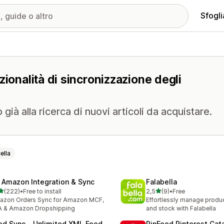
Sfogli
zionalità di sincronizzazione degli
già alla ricerca di nuovi articoli da acquistare.
ella
 Amazon Integration & Sync
Falabella
stelle su 5
stelle su 5
(222)
•
Free to install
2,5
(9)
•
Free
 recensioni totali
9 recensioni totali
azon Orders Sync for Amazon MCF,
Effortlessly manage produc
A & Amazon Dropshipping
and stock with Falabella
ed Sync ‑ Unlimited XML Feed
PinFeed Pinterest Cat