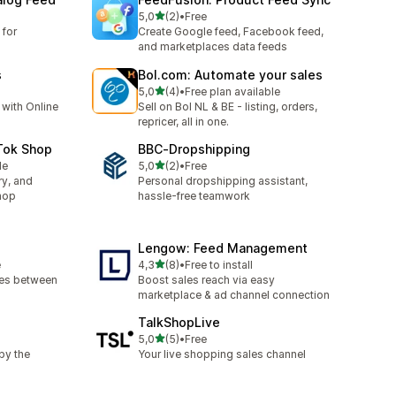
stelle su 5
5,0
(2)
•
Free
2 recensioni totali
for
Create Google feed, Facebook feed,
and marketplaces data feeds
s
Bol.com: Automate your sales
stelle su 5
5,0
(4)
•
Free plan available
4 recensioni totali
 with Online
Sell on Bol NL & BE - listing, orders,
repricer, all in one.
Tok Shop
BBC‑Dropshipping
stelle su 5
le
5,0
(2)
•
Free
2 recensioni totali
ry, and
Personal dropshipping assistant,
hop
hassle-free teamwork
Lengow: Feed Management
stelle su 5
e
4,3
(8)
•
Free to install
8 recensioni totali
ies between
Boost sales reach via easy
marketplace & ad channel connection
TalkShopLive
stelle su 5
5,0
(5)
•
Free
5 recensioni totali
by the
Your live shopping sales channel