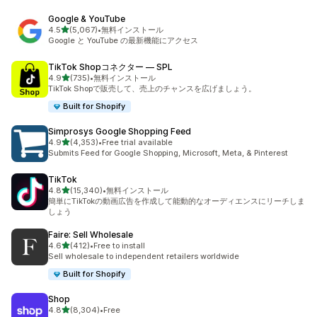
Google & YouTube
5つ星中
4.5
(5,067)
•
無料インストール
合計レビュー数：5067件
Google と YouTube の最新機能にアクセス
TikTok Shopコネクター — SPL
5つ星中
4.9
(735)
•
無料インストール
合計レビュー数：735件
TikTok Shopで販売して、売上のチャンスを広げましょう。
Built for Shopify
Simprosys Google Shopping Feed
5つ星中
4.9
(4,353)
•
Free trial available
合計レビュー数：4353件
Submits Feed for Google Shopping, Microsoft, Meta, & Pinterest
TikTok
5つ星中
4.8
(15,340)
•
無料インストール
合計レビュー数：15340件
簡単にTikTokの動画広告を作成して能動的なオーディエンスにリーチしま
しょう
Faire: Sell Wholesale
5つ星中
4.6
(412)
•
Free to install
合計レビュー数：412件
Sell wholesale to independent retailers worldwide
Built for Shopify
Shop
5つ星中
4.8
(8,304)
•
Free
合計レビュー数：8304件