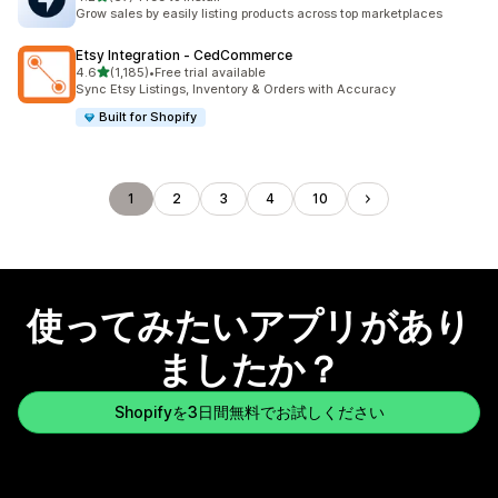
合計レビュー数：67件
Grow sales by easily listing products across top marketplaces
Etsy Integration ‑ CedCommerce
5つ星中
4.6
(1,185)
•
Free trial available
合計レビュー数：1185件
Sync Etsy Listings, Inventory & Orders with Accuracy
Built for Shopify
1
2
3
4
10
使ってみたいアプリがあり
ましたか？
Shopifyを3日間無料でお試しください