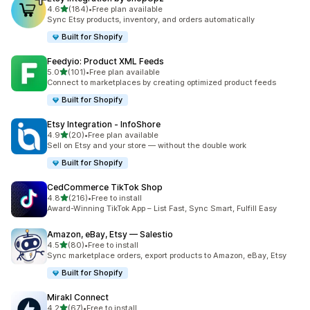
5つ星中
4.6
(184)
•
Free plan available
合計レビュー数：184件
Sync Etsy products, inventory, and orders automatically
Built for Shopify
Feedyio: Product XML Feeds
5つ星中
5.0
(101)
•
Free plan available
合計レビュー数：101件
Connect to marketplaces by creating optimized product feeds
Built for Shopify
Etsy Integration ‑ InfoShore
5つ星中
4.9
(20)
•
Free plan available
合計レビュー数：20件
Sell on Etsy and your store — without the double work
Built for Shopify
CedCommerce TikTok Shop
5つ星中
4.8
(216)
•
Free to install
合計レビュー数：216件
Award-Winning TikTok App – List Fast, Sync Smart, Fulfill Easy
Amazon, eBay, Etsy — Salestio
5つ星中
4.5
(80)
•
Free to install
合計レビュー数：80件
Sync marketplace orders, export products to Amazon, eBay, Etsy
Built for Shopify
Mirakl Connect
5つ星中
4.2
(67)
•
Free to install