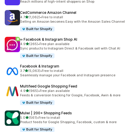
Reach millions of high-intent shoppers on Shop
CedCommerce Amazon Channel
5つ星中
4.7
(1,062)
•
Free to install
合計レビュー数：1062件
Selling on Amazon becomes Easy with the Amazon Sales Channel
Built for Shopify
∞ Facebook & Instagram Shop AI
5つ星中
4.9
(265)
•
Free plan available
合計レビュー数：265件
Sync products to Instagram Direct & Facebook sell with Chat AI
Built for Shopify
Facebook & Instagram
5つ星中
3.7
(5,063)
•
Free to install
合計レビュー数：5063件
Seamlessly manage your Facebook and Instagram presence
Multifeed Google Shopping Feed
5つ星中
4.9
(965)
•
Free plan available
合計レビュー数：965件
Feeds & conversion tracking for Google, Facebook, Awin & more
Built for Shopify
Mulwi | 200+ Shopping Feeds
5つ星中
5.0
(561)
•
Free to install
合計レビュー数：561件
Product feeds for Google Shopping, Facebook, custom & more
Built for Shopify