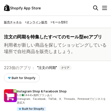
Shopify App Store
販売チャネル
オンライン販売
モール型EC
注文の同期を特集したすべてのモール型ecアプリ
利用者が新しい商品を探してショッピングしている
場所で自社商品を販売しましょう。
223個のアプリ：
注文の同期
クリア
Built for Shopify
Instagram Shop & Facebook Shop
5つ星中
5.0
(444)
•
無料プランあり
合計レビュー数：444件
Instagram、Facebook、TikTok、X、Threads、Pinterestでビジネスを
急拡大
Built for Shopify