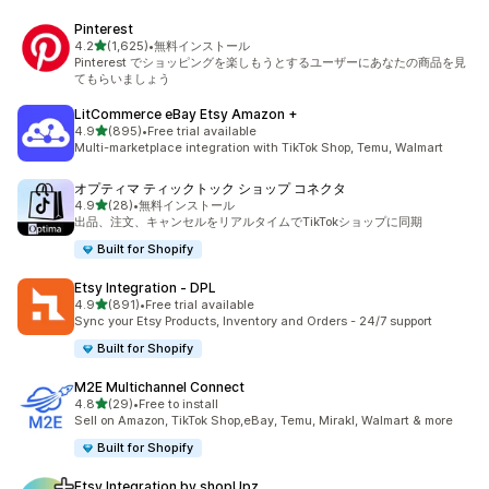
Pinterest
5つ星中
4.2
(1,625)
•
無料インストール
合計レビュー数：1625件
Pinterest でショッピングを楽しもうとするユーザーにあなたの商品を見
てもらいましょう
LitCommerce eBay Etsy Amazon +
5つ星中
4.9
(895)
•
Free trial available
合計レビュー数：895件
Multi-marketplace integration with TikTok Shop, Temu, Walmart
オプティマ ティックトック ショップ コネクタ
5つ星中
4.9
(28)
•
無料インストール
合計レビュー数：28件
出品、注文、キャンセルをリアルタイムでTikTokショップに同期
Built for Shopify
Etsy Integration ‑ DPL
5つ星中
4.9
(891)
•
Free trial available
合計レビュー数：891件
Sync your Etsy Products, Inventory and Orders - 24/7 support
Built for Shopify
M2E Multichannel Connect
5つ星中
4.8
(29)
•
Free to install
合計レビュー数：29件
Sell on Amazon, TikTok Shop,eBay, Temu, Mirakl, Walmart & more
Built for Shopify
Etsy Integration by shopUpz