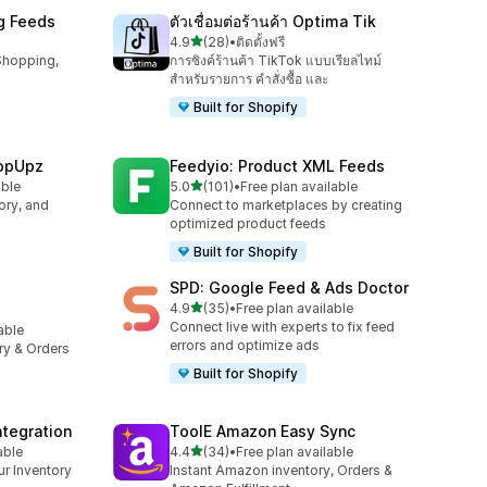
g Feeds
ตัวเชื่อมต่อร้านค้า Optima Tik
เต็ม 5 ดาว
4.9
(28)
•
ติดตั้งฟรี
ทั้งหมด 28 รีวิว
Shopping,
การซิงค์ร้านค้า TikTok แบบเรียลไทม์
สำหรับรายการ คำสั่งซื้อ และ
Built for Shopify
hopUpz
Feedyio: Product XML Feeds
เต็ม 5 ดาว
able
5.0
(101)
•
Free plan available
ทั้งหมด 101 รีวิว
ory, and
Connect to marketplaces by creating
optimized product feeds
Built for Shopify
SPD: Google Feed & Ads Doctor
เต็ม 5 ดาว
4.9
(35)
•
Free plan available
ทั้งหมด 35 รีวิว
Connect live with experts to fix feed
lable
errors and optimize ads
ory & Orders
Built for Shopify
tegration
ToolE Amazon Easy Sync
เต็ม 5 ดาว
able
4.4
(34)
•
Free plan available
ทั้งหมด 34 รีวิว
ur Inventory
Instant Amazon inventory, Orders &