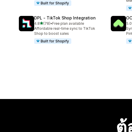
Mer
Built for Shopify
DPL ‑ TikTok Shop Integration
OC
เต็ม 5 ดาว
4.8
(78)
•
Free plan available
5.0
ทั้งหมด 78 รีวิว
ทั้ง
Affordable real-time sync to TikTok
Syn
Shop to boost sales
Pin
Built for Shopify
ต้