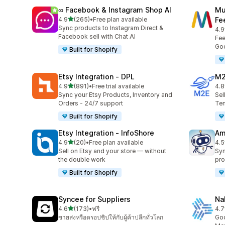
∞ Facebook & Instagram Shop AI
Mu
เต็ม 5 ดาว
4.9
(265)
•
Free plan available
Fe
ทั้งหมด 265 รีวิว
Sync products to Instagram Direct &
4.9
ทั้ง
Facebook sell with Chat AI
Fee
Goo
Built for Shopify
Etsy Integration ‑ DPL
M2
เต็ม 5 ดาว
4.9
(891)
•
Free trial available
4.8
ทั้งหมด 891 รีวิว
ทั้ง
Sync your Etsy Products, Inventory and
Sel
Orders - 24/7 support
Tem
Built for Shopify
Etsy Integration ‑ InfoShore
Am
เต็ม 5 ดาว
4.9
(20)
•
Free plan available
4.5
ทั้งหมด 20 รีวิว
ทั้ง
Sell on Etsy and your store — without
Syn
the double work
pro
Built for Shopify
Syncee for Suppliers
Na
เต็ม 5 ดาว
4.6
(173)
•
ฟรี
4.7
ทั้งหมด 173 รีวิว
ทั้ง
ขายส่งหรือดรอปชิปให้กับผู้ค้าปลีกทั่วโลก
Goo