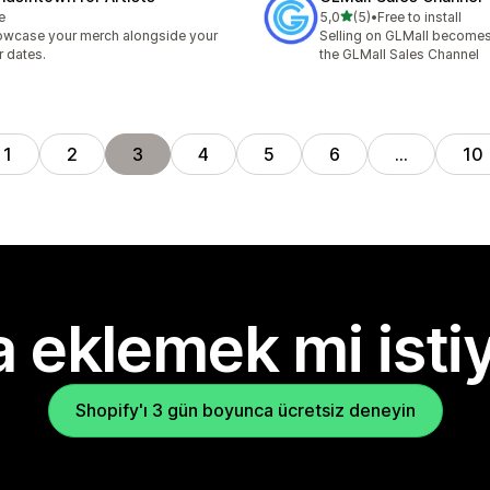
5 yıldız üzerinden
e
5,0
(5)
•
Free to install
toplam 5 değerlendirme
wcase your merch alongside your
Selling on GLMall becomes
r dates.
the GLMall Sales Channel
1
2
3
4
5
6
…
10
 eklemek mi isti
Shopify'ı 3 gün boyunca ücretsiz deneyin