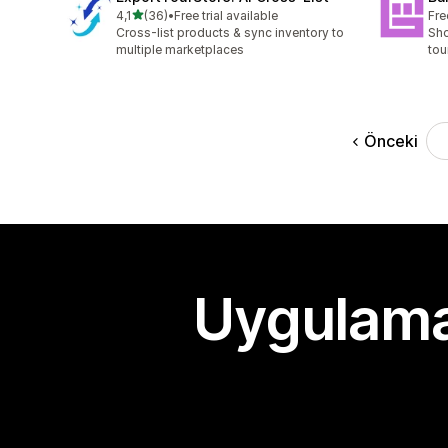
5 yıldız üzerinden
4,1
(36)
•
Free trial available
Fre
toplam 36 değerlendirme
Cross-list products & sync inventory to
Sho
multiple marketplaces
tou
Önceki
Uygulama