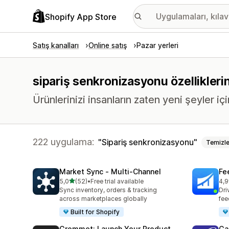
Shopify App Store
Satış kanalları
Online satış
Pazar yerleri
sipariş senkronizasyonu özellikleri
Ürünlerinizi insanların zaten yeni şeyler içi
222 uygulama:
Sipariş senkronizasyonu
Temizl
Market Sync ‑ Multi‑Channel
Fe
5 yıldız üzerinden
5,0
(52)
•
Free trial available
4,9
toplam 52 değerlendirme
top
Sync inventory, orders & tracking
Dri
across marketplaces globally
fee
Built for Shopify
Grommet: Launch Your Product
Ga