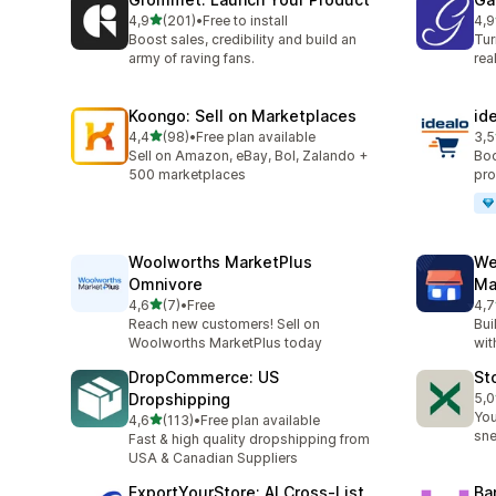
5 yıldız üzerinden
4,9
(201)
•
Free to install
4,9
toplam 201 değerlendirme
top
Boost sales, credibility and build an
Tur
army of raving fans.
rea
Koongo: Sell on Marketplaces
id
5 yıldız üzerinden
4,4
(98)
•
Free plan available
3,5
toplam 98 değerlendirme
top
Sell on Amazon, eBay, Bol, Zalando +
Boo
500 marketplaces
pro
Woolworths MarketPlus
We
Omnivore
Ma
5 yıldız üzerinden
4,6
(7)
•
Free
4,7
toplam 7 değerlendirme
top
Reach new customers! Sell on
Bui
Woolworths MarketPlus today
wit
DropCommerce: US
St
Dropshipping
5,0
top
You
5 yıldız üzerinden
4,6
(113)
•
Free plan available
toplam 113 değerlendirme
sne
Fast & high quality dropshipping from
USA & Canadian Suppliers
ExportYourStore: AI Cross‑List
Ba