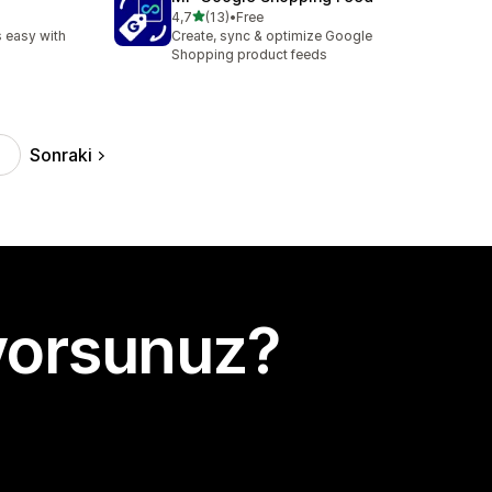
5 yıldız üzerinden
4,7
(13)
•
Free
toplam 13 değerlendirme
 easy with
Create, sync & optimize Google
Shopping product feeds
Sonraki
yorsunuz?