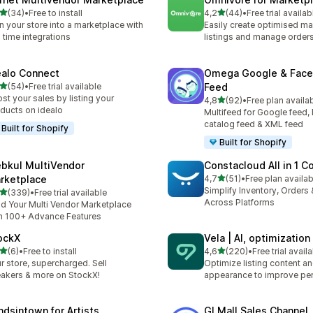
5 yıldız üzerinden
5 yıldız üzerinden
(34)
•
Free to install
4,2
(44)
•
Free trial availab
lam 34 değerlendirme
toplam 44 değerlendirme
n your store into a marketplace with
Easily create optimised ma
l time integrations
listings and manage order
ealo Connect
Omega Google & Fac
5 yıldız üzerinden
(54)
•
Free trial available
Feed
lam 54 değerlendirme
st your sales by listing your
5 yıldız üzerinden
4,8
(92)
•
Free plan availa
toplam 92 değerlendirme
ducts on idealo
Multifeed for Google feed
catalog feed & XML feed
Built for Shopify
Built for Shopify
bkul MultiVendor
Constacloud All in 1 C
5 yıldız üzerinden
rketplace
4,7
(51)
•
Free plan availab
toplam 51 değerlendirme
Simplify Inventory, Orders
5 yıldız üzerinden
(339)
•
Free trial available
lam 339 değerlendirme
Across Platforms
ld Your Multi Vendor Marketplace
h 100+ Advance Features
ockX
Vela | AI, optimizatio
5 yıldız üzerinden
5 yıldız üzerinden
(6)
•
Free to install
4,6
(220)
•
Free trial avail
lam 6 değerlendirme
toplam 220 değerlendirme
r store, supercharged. Sell
Optimize listing content a
akers & more on StockX!
appearance to improve pe
ndsintown for Artists
GLMall Sales Channel