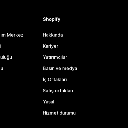
Shopify
dım Merkezi
Hakkında
i
Kariyer
luluğu
Yatırımcılar
gu
Basın ve medya
İş Ortakları
Satış ortakları
Yasal
Hizmet durumu