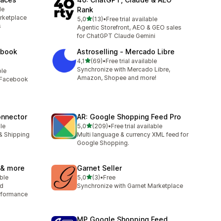
le
Rank
rketplace
5 yıldız üzerinden
5,0
(13)
•
Free trial available
toplam 13 değerlendirme
s
Agentic Storefront, AEO & GEO sales
for ChatGPT Claude Gemini
ebook
Astroselling ‑ Mercado Libre
5 yıldız üzerinden
4,1
(69)
•
Free trial available
toplam 69 değerlendirme
Synchronize with Mercado Libre,
ble
Amazon, Shopee and more!
, Facebook
onnector
AR: Google Shopping Feed Pro
5 yıldız üzerinden
le
5,0
(209)
•
Free trial available
toplam 209 değerlendirme
 & Shipping
Multi language & currency XML feed for
Google Shopping.
n & more
Garnet Seller
5 yıldız üzerinden
able
5,0
(3)
•
Free
toplam 3 değerlendirme
nd
Synchronize with Garnet Marketplace
rformance
MP Google Shopping Feed