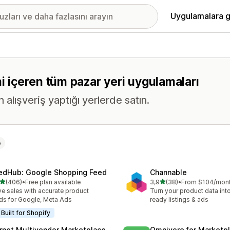
Uygulamalara g
ni içeren tüm pazar yeri uygulamaları
n alışveriş yaptığı yerlerde satın.
e
edHub: Google Shopping Feed
Channable
5 yıldız üzerinden
5 yıldız üzerinden
(406)
•
Free plan available
3,9
(38)
•
From $104/mon
lam 406 değerlendirme
toplam 38 değerlendirme
ve sales with accurate product
Turn your product data int
ds for Google, Meta Ads
ready listings & ads
Built for Shopify
rnet Multivendor Marketplace
Omnivore for Marketp