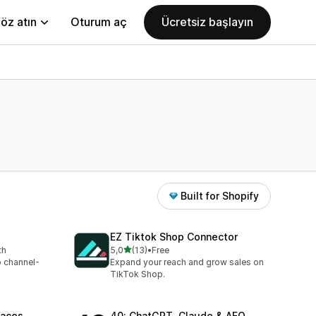
öz atın
Oturum aç
Ücretsiz başlayın
Built for Shopify
EZ Tiktok Shop Connector
5 yıldız üzerinden
th
5,0
(13)
•
Free
toplam 13 değerlendirme
o channel-
Expand your reach and grow sales on
TikTok Shop.
laces
40: ChatGPT, Claude & AEO