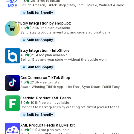
5 yıldız üzerinden
4,8
(29)
•
Free to install
toplam 29 değerlendirme
Sell on Amazon, TikTok Shop,eBay, Temu, Mirakl, Walmart & more
Built for Shopify
Etsy Integration by shopUpz
5 yıldız üzerinden
4,6
(183)
•
Free plan available
toplam 183 değerlendirme
Sync Etsy products, inventory, and orders automatically
Built for Shopify
Etsy Integration ‑ InfoShore
5 yıldız üzerinden
4,9
(21)
•
Free plan available
toplam 21 değerlendirme
Sell on Etsy and your store — without the double work
Built for Shopify
CedCommerce TikTok Shop
5 yıldız üzerinden
4,8
(216)
•
Free to install
toplam 216 değerlendirme
Award-Winning TikTok App – List Fast, Sync Smart, Fulfill Easy
Feedyio: Product XML Feeds
5 yıldız üzerinden
5,0
(101)
•
Free plan available
toplam 101 değerlendirme
Connect to marketplaces by creating optimized product feeds
Built for Shopify
XML Product Feeds & LLMs.txt
5 yıldız üzerinden
4,9
(101)
•
Free plan available
toplam 101 değerlendirme