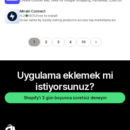
Create custom XML feed for Google Shopping, Facebook, LLMs.txt
Mirakl Connect
5 yıldız üzerinden
4,2
(67)
•
Free to install
toplam 67 değerlendirme
Grow sales by easily listing products across top marketplaces
1
2
3
4
10
Uygulama eklemek mi
istiyorsunuz?
Shopify'ı 3 gün boyunca ücretsiz deneyin