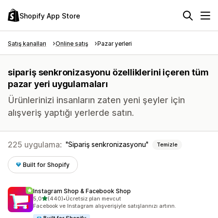
Shopify App Store
Satış kanalları
Online satış
Pazar yerleri
sipariş senkronizasyonu özelliklerini içeren tüm
pazar yeri uygulamaları
Ürünlerinizi insanların zaten yeni şeyler için
alışveriş yaptığı yerlerde satın.
225 uygulama:
Sipariş senkronizasyonu
Temizle
Built for Shopify
Instagram Shop & Facebook Shop
5 yıldız üzerinden
5,0
(440)
•
Ücretsiz plan mevcut
toplam 440 değerlendirme
Facebook ve Instagram alışverişiyle satışlarınızı artırın.