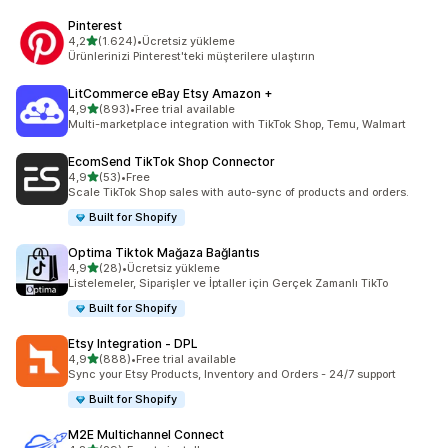
Pinterest
5 yıldız üzerinden
4,2
(1.624)
•
Ücretsiz yükleme
toplam 1624 değerlendirme
Ürünlerinizi Pinterest'teki müşterilere ulaştırın
LitCommerce eBay Etsy Amazon +
5 yıldız üzerinden
4,9
(893)
•
Free trial available
toplam 893 değerlendirme
Multi-marketplace integration with TikTok Shop, Temu, Walmart
EcomSend TikTok Shop Connector
5 yıldız üzerinden
4,9
(53)
•
Free
toplam 53 değerlendirme
Scale TikTok Shop sales with auto-sync of products and orders.
Built for Shopify
Optima Tiktok Mağaza Bağlantıs
5 yıldız üzerinden
4,9
(28)
•
Ücretsiz yükleme
toplam 28 değerlendirme
Listelemeler, Siparişler ve İptaller için Gerçek Zamanlı TikTo
Built for Shopify
Etsy Integration ‑ DPL
5 yıldız üzerinden
4,9
(888)
•
Free trial available
toplam 888 değerlendirme
Sync your Etsy Products, Inventory and Orders - 24/7 support
Built for Shopify
M2E Multichannel Connect