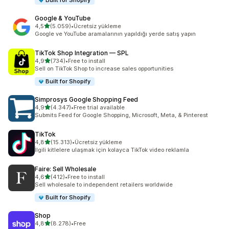
Built for Shopify
Google & YouTube
5 yıldız üzerinden
4,5
(5.059)
•
Ücretsiz yükleme
toplam 5059 değerlendirme
Google ve YouTube aramalarının yapıldığı yerde satış yapın
TikTok Shop Integration — SPL
5 yıldız üzerinden
4,9
(734)
•
Free to install
toplam 734 değerlendirme
Sell on TikTok Shop to increase sales opportunities
Built for Shopify
Simprosys Google Shopping Feed
5 yıldız üzerinden
4,9
(4.347)
•
Free trial available
toplam 4347 değerlendirme
Submits Feed for Google Shopping, Microsoft, Meta, & Pinterest
TikTok
5 yıldız üzerinden
4,8
(15.313)
•
Ücretsiz yükleme
toplam 15313 değerlendirme
İlgili kitlelere ulaşmak için kolayca TikTok video reklamla
Faire: Sell Wholesale
5 yıldız üzerinden
4,6
(412)
•
Free to install
toplam 412 değerlendirme
Sell wholesale to independent retailers worldwide
Built for Shopify
Shop
5 yıldız üzerinden
4,8
(8.278)
•
Free
toplam 8278 değerlendirme