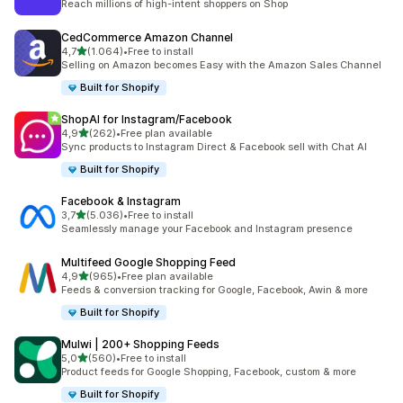
Reach millions of high-intent shoppers on Shop
CedCommerce Amazon Channel
5 yıldız üzerinden
4,7
(1.064)
•
Free to install
toplam 1064 değerlendirme
Selling on Amazon becomes Easy with the Amazon Sales Channel
Built for Shopify
ShopAI for Instagram/Facebook
5 yıldız üzerinden
4,9
(262)
•
Free plan available
toplam 262 değerlendirme
Sync products to Instagram Direct & Facebook sell with Chat AI
Built for Shopify
Facebook & Instagram
5 yıldız üzerinden
3,7
(5.036)
•
Free to install
toplam 5036 değerlendirme
Seamlessly manage your Facebook and Instagram presence
Multifeed Google Shopping Feed
5 yıldız üzerinden
4,9
(965)
•
Free plan available
toplam 965 değerlendirme
Feeds & conversion tracking for Google, Facebook, Awin & more
Built for Shopify
Mulwi | 200+ Shopping Feeds
5 yıldız üzerinden
5,0
(560)
•
Free to install
toplam 560 değerlendirme
Product feeds for Google Shopping, Facebook, custom & more
Built for Shopify