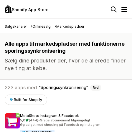
Shopify App Store
Salgskanaler
Onlinesalg
Markedspladser
Alle apps til markedspladser med funktionerne
sporingssynkronisering
Sælg dine produkter der, hvor de allerede finder
nye ting at købe.
223 apps med
Sporingssynkronisering
Ryd
Built for Shopify
MetaShop: Instagram & Facebook
ud af 5 stjerner
5,0
(444)
•
Gratis abonnement tilgængeligt
444 anmeldelser i alt
Øg salget med shopping på Facebook og Instagram.