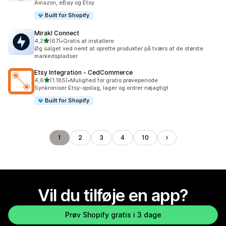
Amazon, eBay og Etsy
Built for Shopify
Mirakl Connect
ud af 5 stjerner
4,2
(67)
•
Gratis at installere
67 anmeldelser i alt
Øg salget ved nemt at oprette produkter på tværs af de største
markedspladser
Etsy Integration ‑ CedCommerce
ud af 5 stjerner
4,6
(1.185)
•
Mulighed for gratis prøveperiode
1185 anmeldelser i alt
Synkroniser Etsy-opslag, lager og ordrer nøjagtigt
Built for Shopify
1
2
3
4
10
Vil du tilføje en app?
Prøv Shopify gratis i 3 dage