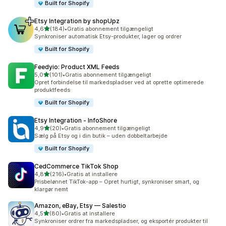
Built for Shopify
Etsy Integration by shopUpz
ud af 5 stjerner
4,6
(184)
•
Gratis abonnement tilgængeligt
184 anmeldelser i alt
Synkroniser automatisk Etsy-produkter, lager og ordrer
Built for Shopify
Feedyio: Product XML Feeds
ud af 5 stjerner
5,0
(101)
•
Gratis abonnement tilgængeligt
101 anmeldelser i alt
Opret forbindelse til markedspladser ved at oprette optimerede
produktfeeds
Built for Shopify
Etsy Integration ‑ InfoShore
ud af 5 stjerner
4,9
(20)
•
Gratis abonnement tilgængeligt
20 anmeldelser i alt
Sælg på Etsy og i din butik – uden dobbeltarbejde
Built for Shopify
CedCommerce TikTok Shop
ud af 5 stjerner
4,8
(216)
•
Gratis at installere
216 anmeldelser i alt
Prisbelønnet TikTok-app – Opret hurtigt, synkroniser smart, og
klargør nemt
Amazon, eBay, Etsy — Salestio
ud af 5 stjerner
4,5
(80)
•
Gratis at installere
80 anmeldelser i alt
Synkroniser ordrer fra markedspladser, og eksportér produkter til