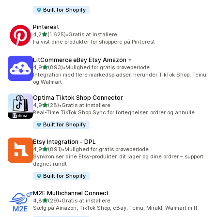
Built for Shopify
Pinterest
ud af 5 stjerner
4,2
(1.625)
•
Gratis at installere
1625 anmeldelser i alt
Få vist dine produkter for shoppere på Pinterest
LitCommerce eBay Etsy Amazon +
ud af 5 stjerner
4,9
(893)
•
Mulighed for gratis prøveperiode
893 anmeldelser i alt
Integration med flere markedspladser, herunder TikTok Shop, Temu
og Walmart
Optima Tiktok Shop Connector
ud af 5 stjerner
4,9
(28)
•
Gratis at installere
28 anmeldelser i alt
Real-Time TikTok Shop Sync for fortegnelser, ordrer og annulle
Built for Shopify
Etsy Integration ‑ DPL
ud af 5 stjerner
4,9
(891)
•
Mulighed for gratis prøveperiode
891 anmeldelser i alt
Synkroniser dine Etsy-produkter, dit lager og dine ordrer – support
døgnet rundt
Built for Shopify
M2E Multichannel Connect
ud af 5 stjerner
4,8
(29)
•
Gratis at installere
29 anmeldelser i alt
Sælg på Amazon, TikTok Shop, eBay, Temu, Mirakl, Walmart m.fl.