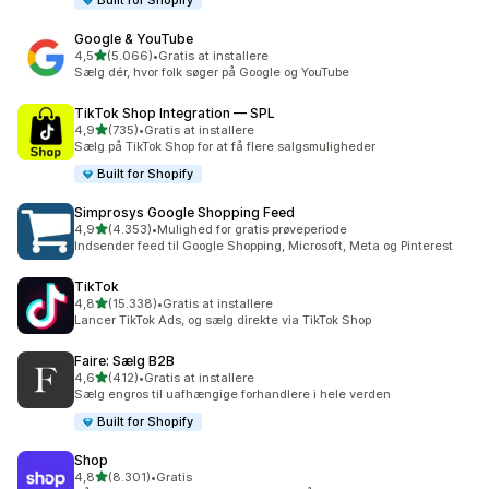
Built for Shopify
Google & YouTube
ud af 5 stjerner
4,5
(5.066)
•
Gratis at installere
5066 anmeldelser i alt
Sælg dér, hvor folk søger på Google og YouTube
TikTok Shop Integration — SPL
ud af 5 stjerner
4,9
(735)
•
Gratis at installere
735 anmeldelser i alt
Sælg på TikTok Shop for at få flere salgsmuligheder
Built for Shopify
Simprosys Google Shopping Feed
ud af 5 stjerner
4,9
(4.353)
•
Mulighed for gratis prøveperiode
4353 anmeldelser i alt
Indsender feed til Google Shopping, Microsoft, Meta og Pinterest
TikTok
ud af 5 stjerner
4,8
(15.338)
•
Gratis at installere
15338 anmeldelser i alt
Lancer TikTok Ads, og sælg direkte via TikTok Shop
Faire: Sælg B2B
ud af 5 stjerner
4,6
(412)
•
Gratis at installere
412 anmeldelser i alt
Sælg engros til uafhængige forhandlere i hele verden
Built for Shopify
Shop
ud af 5 stjerner
4,8
(8.301)
•
Gratis
8301 anmeldelser i alt