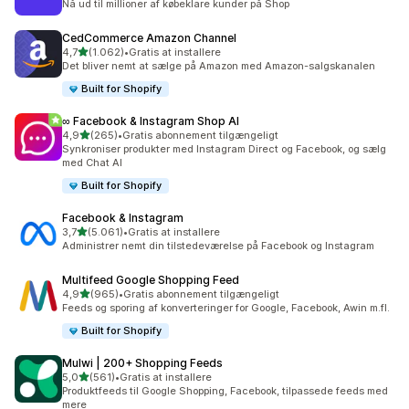
Nå ud til millioner af købeklare kunder på Shop
CedCommerce Amazon Channel
ud af 5 stjerner
4,7
(1.062)
•
Gratis at installere
1062 anmeldelser i alt
Det bliver nemt at sælge på Amazon med Amazon-salgskanalen
Built for Shopify
∞ Facebook & Instagram Shop AI
ud af 5 stjerner
4,9
(265)
•
Gratis abonnement tilgængeligt
265 anmeldelser i alt
Synkroniser produkter med Instagram Direct og Facebook, og sælg
med Chat AI
Built for Shopify
Facebook & Instagram
ud af 5 stjerner
3,7
(5.061)
•
Gratis at installere
5061 anmeldelser i alt
Administrer nemt din tilstedeværelse på Facebook og Instagram
Multifeed Google Shopping Feed
ud af 5 stjerner
4,9
(965)
•
Gratis abonnement tilgængeligt
965 anmeldelser i alt
Feeds og sporing af konverteringer for Google, Facebook, Awin m.fl.
Built for Shopify
Mulwi | 200+ Shopping Feeds
ud af 5 stjerner
5,0
(561)
•
Gratis at installere
561 anmeldelser i alt
Produktfeeds til Google Shopping, Facebook, tilpassede feeds med
mere