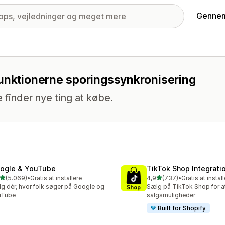
Gennem
funktionerne sporingssynkronisering
 finder nye ting at købe.
ogle & YouTube
TikTok Shop Integrati
ud af 5 stjerner
ud af 5 stjerner
(5.069)
•
Gratis at installere
4,9
(737)
•
Gratis at instal
9 anmeldelser i alt
737 anmeldelser i alt
g dér, hvor folk søger på Google og
Sælg på TikTok Shop for at 
uTube
salgsmuligheder
Built for Shopify