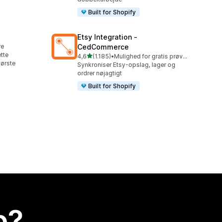
Built for Shopify
Etsy Integration ‑
re
CedCommerce
tte
ud af 5 stjerner
4,6
(1.185)
•
Mulighed for gratis prøveperiode
1185 anmeldelser i alt
tørste
Synkroniser Etsy-opslag, lager og
ordrer nøjagtigt
Built for Shopify
p?