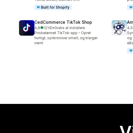
Built for Shopify
CedCommerce TikTok Shop
Am
ud af 5 stjerner
4,8
(216)
•
Gratis at installere
4,5
216 anmeldelser i alt
80 
Prisbelønnet TikTok-app – Opret
Syn
hurtigt, synkroniser smart, og klargør
og 
nemt
eBa
V