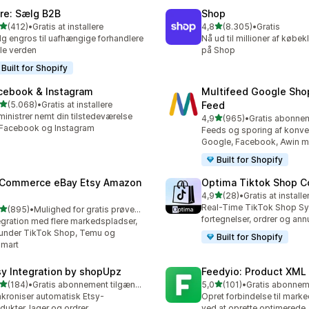
ire: Sælg B2B
Shop
ud af 5 stjerner
ud af 5 stjerner
(412)
•
Gratis at installere
4,8
(8.305)
•
Gratis
 anmeldelser i alt
8305 anmeldelser i alt
g engros til uafhængige forhandlere
Nå ud til millioner af købek
ele verden
på Shop
Built for Shopify
cebook & Instagram
Multifeed Google Sho
ud af 5 stjerner
(5.068)
•
Gratis at installere
Feed
8 anmeldelser i alt
inistrer nemt din tilstedeværelse
ud af 5 stjerner
4,9
(965)
•
965 anmeldelser i alt
Facebook og Instagram
Feeds og sporing af konver
Google, Facebook, Awin m.
Built for Shopify
tCommerce eBay Etsy Amazon
Optima Tiktok Shop C
ud af 5 stjerner
4,9
(28)
•
Gratis at installe
28 anmeldelser i alt
Real-Time TikTok Shop Sy
ud af 5 stjerner
(895)
•
Mulighed for gratis prøveperiode
 anmeldelser i alt
fortegnelser, ordrer og ann
egration med flere markedspladser,
under TikTok Shop, Temu og
Built for Shopify
lmart
sy Integration by shopUpz
Feedyio: Product XML
ud af 5 stjerner
ud af 5 stjerner
(184)
•
Gratis abonnement tilgængeligt
5,0
(101)
•
 anmeldelser i alt
101 anmeldelser i alt
kroniser automatisk Etsy-
Opret forbindelse til mark
dukter, lager og ordrer
ved at oprette optimerede