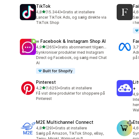
TikTok
Fa
ud af 5 stjerner
4,8
(15.344)
•
Gratis at installere
4,6
15344 anmeldelser i alt
412
Lancer TikTok Ads, og sælg direkte via
Sæl
TikTok Shop
i h
∞ Facebook & Instagram Shop AI
Fa
ud af 5 stjerner
4,9
(265)
•
Gratis abonnement tilgængeligt
3,7
265 anmeldelser i alt
506
Synkroniser produkter med Instagram
Adm
Direct og Facebook, og sælg med Chat
på 
AI
Built for Shopify
Pinterest
Li
ud af 5 stjerner
4,2
(1.625)
•
Gratis at installere
+
1625 anmeldelser i alt
Få vist dine produkter for shoppere på
4,9
895
Pinterest
Int
her
Wa
M2E Multichannel Connect
Et
ud af 5 stjerner
4,8
(29)
•
Gratis at installere
4,6
29 anmeldelser i alt
184
Sælg på Amazon, TikTok Shop, eBay,
Syn
Temu, Mirakl, Walmart m.fl.
pro