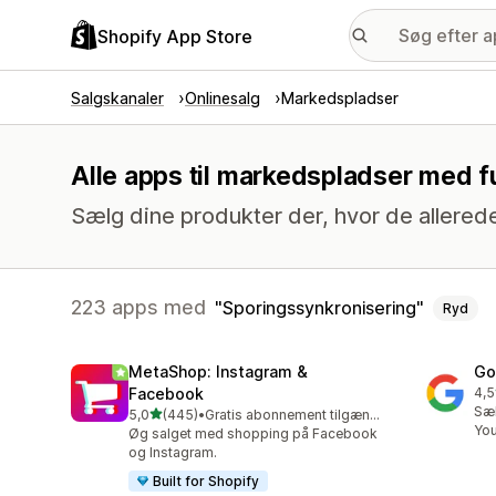
Shopify App Store
Salgskanaler
Onlinesalg
Markedspladser
Alle apps til markedspladser med 
Sælg dine produkter der, hvor de allerede
223 apps med
Sporingssynkronisering
Ryd
MetaShop: Instagram &
Go
Facebook
4,5
506
Sæl
ud af 5 stjerner
5,0
(445)
•
Gratis abonnement tilgængeligt
445 anmeldelser i alt
Yo
Øg salget med shopping på Facebook
og Instagram.
Built for Shopify