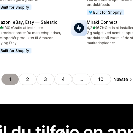
produktfeeds
Built for Shopify
Built for Shopify
azon, eBay, Etsy — Salestio
Mirakl Connect
ud af 5 stjerner
ud af 5 stjerner
(80)
•
Gratis at installere
4,2
(67)
•
Gratis at installe
anmeldelser i alt
67 anmeldelser i alt
kroniser ordrer fra markedspladser,
Øg salget ved nemt at opre
eksportér produkter til Amazon,
produkter på tværs af de s
y og Etsy
markedspladser
Built for Shopify
Næste
1
2
3
4
…
10
il du tilføje en ap