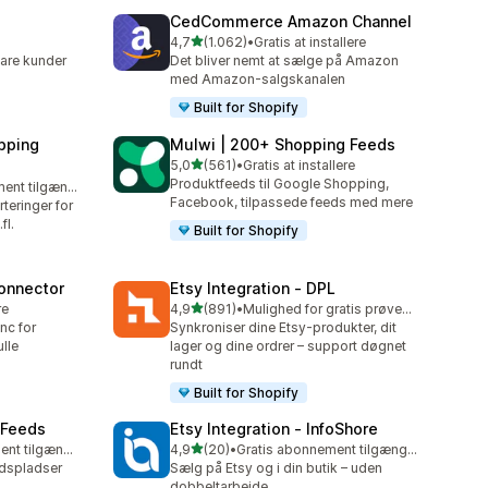
CedCommerce Amazon Channel
ud af 5 stjerner
4,7
(1.062)
•
Gratis at installere
1062 anmeldelser i alt
lare kunder
Det bliver nemt at sælge på Amazon
med Amazon-salgskanalen
Built for Shopify
pping
Mulwi | 200+ Shopping Feeds
ud af 5 stjerner
5,0
(561)
•
Gratis at installere
561 anmeldelser i alt
Produktfeeds til Google Shopping,
Gratis abonnement tilgængeligt
Facebook, tilpassede feeds med mere
teringer for
fl.
Built for Shopify
onnector
Etsy Integration ‑ DPL
ud af 5 stjerner
re
4,9
(891)
•
Mulighed for gratis prøveperiode
891 anmeldelser i alt
nc for
Synkroniser dine Etsy-produkter, dit
ulle
lager og dine ordrer – support døgnet
rundt
Built for Shopify
 Feeds
Etsy Integration ‑ InfoShore
ud af 5 stjerner
Gratis abonnement tilgængeligt
4,9
(20)
•
Gratis abonnement tilgængeligt
20 anmeldelser i alt
edspladser
Sælg på Etsy og i din butik – uden
dobbeltarbejde