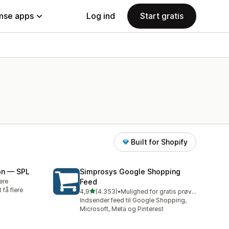
se apps
Log ind
Start gratis
Built for Shopify
on — SPL
Simprosys Google Shopping
lere
Feed
få flere
ud af 5 stjerner
4,9
(4.353)
•
Mulighed for gratis prøveperiode
4353 anmeldelser i alt
Indsender feed til Google Shopping,
Microsoft, Meta og Pinterest