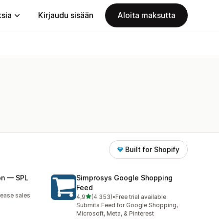
ksia
Kirjaudu sisään
Aloita maksutta
Built for Shopify
on — SPL
Simprosys Google Shopping
Feed
rease sales
/ 5 tähteä
4,9
(4 353)
•
Free trial available
4353 arvostelua yhteensä
Submits Feed for Google Shopping,
Microsoft, Meta, & Pinterest