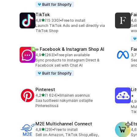
Built for Shopify
TikTok
Fa
/ 5 tähteä
4,8
(15 330)
•
Free to install
4,6
15330 arvostelua yhteensä
412
Launch TikTok Ads and sell directly via
Sel
TikTok Shop
wo
∞ Facebook & Instagram Shop AI
Fa
/ 5 tähteä
4,9
(263)
•
Free plan available
3,7
263 arvostelua yhteensä
505
Sync products to Instagram Direct &
Se
Facebook sell with Chat AI
and
Built for Shopify
Pinterest
Li
/ 5 tähteä
4,2
(1 624)
•
Ilmainen asennus
+
1624 arvostelua yhteensä
Saa tuotteesi näkymään ostajille
4,9
893
Pinterestissä
Mul
Tik
M2E Multichannel Connect
Et
/ 5 tähteä
4,8
(29)
•
Free to install
4,6
29 arvostelua yhteensä
184
Sell on Amazon, TikTok Shop,eBay,
Syn