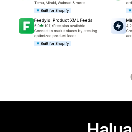
Temu, Mirakl, Walmart & more
ord
Built for Shopify
Feedyio: Product XML Feeds
Mi
/ 5 tähteä
5,0
(101)
•
Free plan available
4,2
101 arvostelua yhteensä
67 
Connect to marketplaces by creating
Gro
optimized product feeds
acr
Built for Shopify
Halua