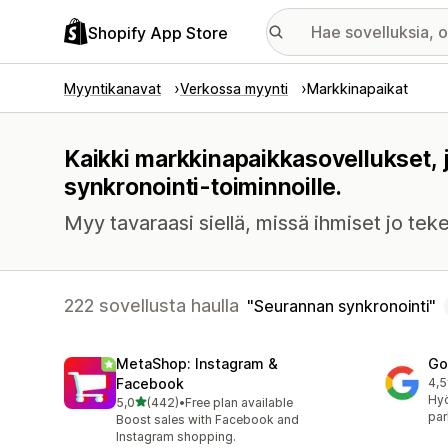
Shopify App Store
Myyntikanavat
Verkossa myynti
Markkinapaikat
Kaikki markkinapaikkasovellukset,
synkronointi-toiminnoille.
Myy tavaraasi siellä, missä ihmiset jo tek
222 sovellusta haulla
Seurannan synkronointi
MetaShop: Instagram &
Go
Facebook
4,5
506
Hy
/ 5 tähteä
5,0
(442)
•
Free plan available
442 arvostelua yhteensä
par
Boost sales with Facebook and
Instagram shopping.