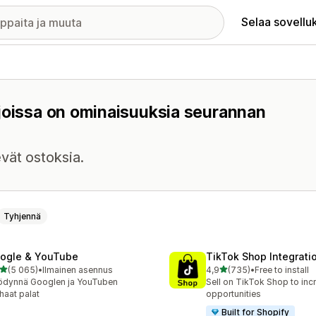
Selaa sovellu
 joissa on ominaisuuksia seurannan
evät ostoksia.
Tyhjennä
ogle & YouTube
TikTok Shop Integrati
/ 5 tähteä
/ 5 tähteä
(5 065)
•
Ilmainen asennus
4,9
(735)
•
Free to install
5 arvostelua yhteensä
735 arvostelua yhteensä
ödynnä Googlen ja YouTuben
Sell on TikTok Shop to inc
haat palat
opportunities
Built for Shopify