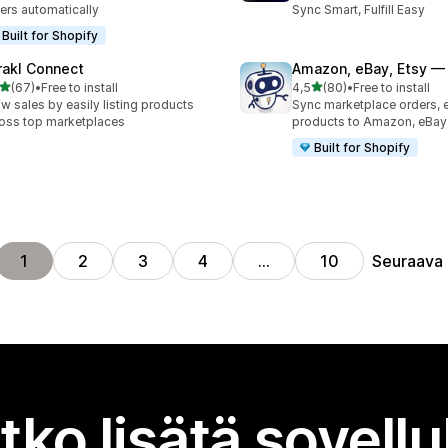
ers automatically
Sync Smart, Fulfill Easy
Built for Shopify
rakl Connect
Amazon, eBay, Etsy — 
/ 5 tähteä
/ 5 tähteä
(67)
•
Free to install
4,5
(80)
•
Free to install
arvostelua yhteensä
80 arvostelua yhteensä
w sales by easily listing products
Sync marketplace orders, 
oss top marketplaces
products to Amazon, eBay,
Built for Shopify
Seuraava
1
2
3
4
…
10
tko lisätä sovell