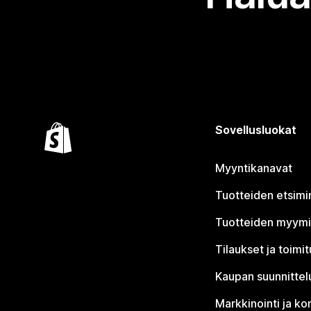
Sovellusluokat
Myyntikanavat
Tuotteiden etsimi
Tuotteiden myym
Tilaukset ja toimi
Kaupan suunnittel
Markkinointi ja ko