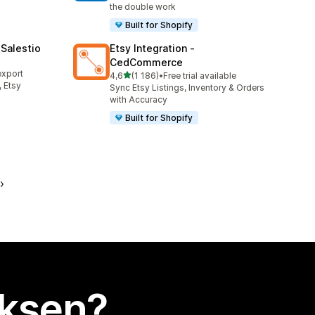
the double work
Built for Shopify
Salestio
Etsy Integration ‑
CedCommerce
export
/ 5 tähteä
4,6
(1 186)
•
Free trial available
1186 arvostelua yhteensä
 Etsy
Sync Etsy Listings, Inventory & Orders
with Accuracy
Built for Shopify
uksen?