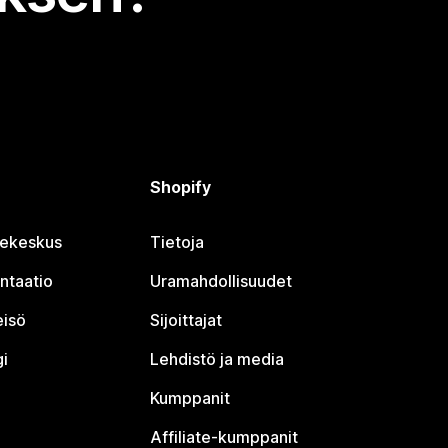
Shopify
jekeskus
Tietoja
ntaatio
Uramahdollisuudet
eisö
Sijoittajat
i
Lehdistö ja media
Kumppanit
Affiliate-kumppanit