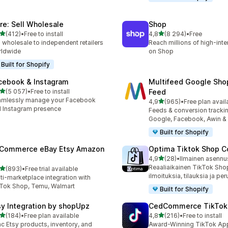
ire: Sell Wholesale
Shop
/ 5 tähteä
/ 5 tähteä
(412)
•
Free to install
4,8
(8 294)
•
Free
 arvostelua yhteensä
8294 arvostelua yhteensä
l wholesale to independent retailers
Reach millions of high-int
rldwide
on Shop
Built for Shopify
cebook & Instagram
Multifeed Google Sho
/ 5 tähteä
(5 057)
•
Free to install
Feed
7 arvostelua yhteensä
amlessly manage your Facebook
/ 5 tähteä
4,9
(965)
•
Free plan avail
965 arvostelua yhteensä
 Instagram presence
Feeds & conversion trackin
Google, Facebook, Awin &
Built for Shopify
tCommerce eBay Etsy Amazon
Optima Tiktok Shop C
/ 5 tähteä
4,9
(28)
•
Ilmainen asennu
28 arvostelua yhteensä
Reaaliaikainen TikTok Sho
/ 5 tähteä
(893)
•
Free trial available
 arvostelua yhteensä
ilmoituksia, tilauksia ja per
ti-marketplace integration with
Tok Shop, Temu, Walmart
Built for Shopify
sy Integration by shopUpz
CedCommerce TikTok
/ 5 tähteä
/ 5 tähteä
(184)
•
Free plan available
4,8
(216)
•
Free to install
 arvostelua yhteensä
216 arvostelua yhteensä
c Etsy products, inventory, and
Award-Winning TikTok App 