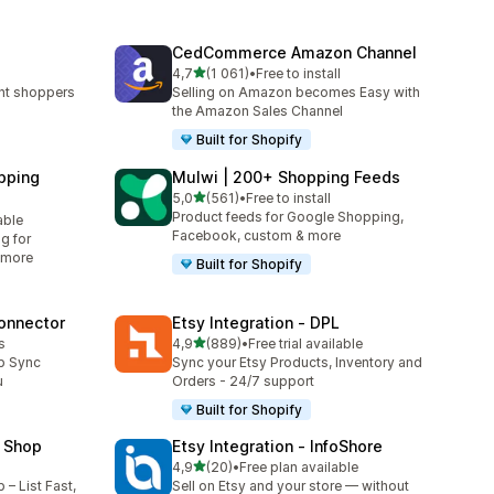
CedCommerce Amazon Channel
/ 5 tähteä
4,7
(1 061)
•
Free to install
1061 arvostelua yhteensä
ent shoppers
Selling on Amazon becomes Easy with
the Amazon Sales Channel
Built for Shopify
pping
Mulwi | 200+ Shopping Feeds
/ 5 tähteä
5,0
(561)
•
Free to install
561 arvostelua yhteensä
Product feeds for Google Shopping,
able
Facebook, custom & more
g for
 more
Built for Shopify
onnector
Etsy Integration ‑ DPL
/ 5 tähteä
s
4,9
(889)
•
Free trial available
889 arvostelua yhteensä
p Sync
Sync your Etsy Products, Inventory and
u
Orders - 24/7 support
Built for Shopify
 Shop
Etsy Integration ‑ InfoShore
/ 5 tähteä
4,9
(20)
•
Free plan available
20 arvostelua yhteensä
– List Fast,
Sell on Etsy and your store — without