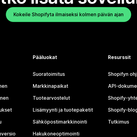
Kokeile Shopifyta ilmaiseksi kolmen päivän ajan
Pääluokat
Resurssit
Suoratoimitus
Shopifyn oh
nen
Markkinapaikat
API-dokume
inen
Tuotearvostelut
Shopify-yht
tukset
Lisämyynti ja tuotepaketit
Shopify-blog
u
Sähköpostimarkkinointi
Tutkimus
nversio
Hakukoneoptimointi