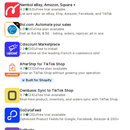
Nembol eBay, Amazon, Square +
5つ星中
4.2
(53)
•
Free trial available
合計レビュー数：53件
List and sync on eBay, Etsy, Amazon, Facebook, and TikTok
Bol.com: Automate your sales
5つ星中
5.0
(4)
•
Free plan available
合計レビュー数：4件
Sell on Bol NL & BE - listing, orders, repricer, all in one.
Cdiscount Marketplace
5つ星中
2.2
(20)
•
Free to install
合計レビュー数：20件
Sell online on the leading French e-commerce site!
AfterShip for TikTok Shop
5つ星中
4.7
(312)
•
Free plan available
合計レビュー数：312件
Grow on TikTok Shop without growing your operation.
Built for Shopify
Ownbase: Sync to TikTok Shop
5つ星中
4.7
(24)
•
Free trial available
合計レビュー数：24件
Real-time product, inventory, and orders sync with TikTok Shop
GoDataFeed
5つ星中
4.9
(25)
•
Free trial available
合計レビュー数：25件
Optimized Product Feeds for Google, Facebook, Amazon & 200+
Sellbrite