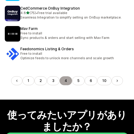
CedCommerce OnBuy Integration
5つ星中
4.8
(75)
•
Free trial available
合計レビュー数：75件
Seamless Integration to simplify selling on OnBuy marketplace.
Mav Farm
Free to install
Sync products & orders and start selling with Mav Farm
Feedonomics Listing & Orders
Free to install
Optimize feeds to unlock more channels and scale growth
1
2
3
4
5
6
10
使ってみたいアプリがあり
ましたか？