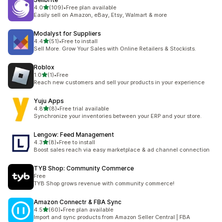
5つ星中
4.0
(109)
•
Free plan available
合計レビュー数：109件
Easily sell on Amazon, eBay, Etsy, Walmart & more
Modalyst for Suppliers
5つ星中
4.4
(51)
•
Free to install
合計レビュー数：51件
Sell More. Grow Your Sales with Online Retailers & Stockists.
Roblox
5つ星中
1.0
(1)
•
Free
合計レビュー数：1件
Reach new customers and sell your products in your experience
Yuju Apps
5つ星中
4.8
(8)
•
Free trial available
合計レビュー数：8件
Synchronize your inventories between your ERP and your store.
Lengow: Feed Management
5つ星中
4.3
(8)
•
Free to install
合計レビュー数：8件
Boost sales reach via easy marketplace & ad channel connection
TYB Shop: Community Commerce
Free
TYB Shop grows revenue with community commerce!
Amazon Connectr & FBA Sync
5つ星中
4.5
(60)
•
Free plan available
合計レビュー数：60件
Import and sync products from Amazon Seller Central | FBA