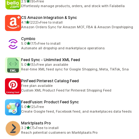
5つ星中
2.5
(9)
•
Free
合計レビュー数：9件
Effortlessly manage products, orders, and stock with Falabella
CS Amazon Integration & Sync
5つ星中
4.1
(222)
•
Free to install
合計レビュー数：222件
Amazon Orders Sync for Amazon MCF, FBA & Amazon Dropshipping
Cymbio
5つ星中
5.0
(17)
•
Free to install
合計レビュー数：17件
Automate all dropship and marketplace operations
Feed Sync ‑ Unlimited XML Feed
5つ星中
5.0
(5)
•
Free plan available
合計レビュー数：5件
Real-time XML feed sync for Google Shopping, Meta, TikTok, Sna
PinFeed Pinterest Catalog Feed
Free plan available
Custom XML Product Feed for Pinterest Shopping Feed
FeedFusion: Product Feed Sync
5つ星中
5.0
(2)
•
Free
合計レビュー数：2件
Create Google feed, Facebook feed, and marketplaces data feeds
Marktplaats Pro
5つ星中
3.2
(7)
•
Free to install
合計レビュー数：7件
Reach potential customers on Marktplaats Pro