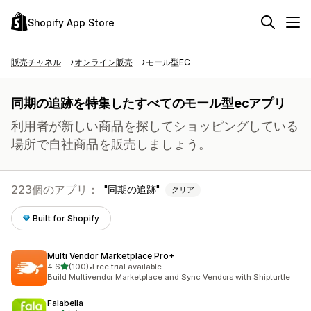
Shopify App Store
販売チャネル
オンライン販売
モール型EC
同期の追跡を特集したすべてのモール型ecアプリ
利用者が新しい商品を探してショッピングしている
場所で自社商品を販売しましょう。
223個のアプリ：
同期の追跡
クリア
Built for Shopify
Multi Vendor Marketplace Pro+
5つ星中
4.6
(100)
•
Free trial available
合計レビュー数：100件
Build Multivendor Marketplace and Sync Vendors with Shipturtle
Falabella