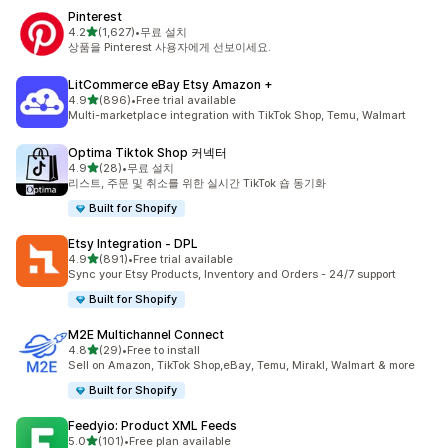
Pinterest
별 5개 중
4.2
(1,627)
•
무료 설치
총 리뷰 1627개
상품을 Pinterest 사용자에게 선보이세요.
LitCommerce eBay Etsy Amazon +
별 5개 중
4.9
(896)
•
Free trial available
총 리뷰 896개
Multi-marketplace integration with TikTok Shop, Temu, Walmart
Optima Tiktok Shop 커넥터
별 5개 중
4.9
(28)
•
무료 설치
총 리뷰 28개
리스트, 주문 및 취소를 위한 실시간 TikTok 숍 동기화
Built for Shopify
Etsy Integration ‑ DPL
별 5개 중
4.9
(891)
•
Free trial available
총 리뷰 891개
Sync your Etsy Products, Inventory and Orders - 24/7 support
Built for Shopify
M2E Multichannel Connect
별 5개 중
4.8
(29)
•
Free to install
총 리뷰 29개
Sell on Amazon, TikTok Shop,eBay, Temu, Mirakl, Walmart & more
Built for Shopify
Feedyio: Product XML Feeds
별 5개 중
5.0
(101)
•
Free plan available
총 리뷰 101개