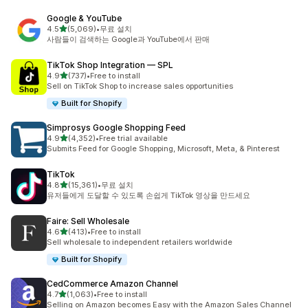
Google & YouTube
별 5개 중
4.5
(5,069)
•
무료 설치
총 리뷰 5069개
사람들이 검색하는 Google과 YouTube에서 판매
TikTok Shop Integration — SPL
별 5개 중
4.9
(737)
•
Free to install
총 리뷰 737개
Sell on TikTok Shop to increase sales opportunities
Built for Shopify
Simprosys Google Shopping Feed
별 5개 중
4.9
(4,352)
•
Free trial available
총 리뷰 4352개
Submits Feed for Google Shopping, Microsoft, Meta, & Pinterest
TikTok
별 5개 중
4.8
(15,361)
•
무료 설치
총 리뷰 15361개
유저들에게 도달할 수 있도록 손쉽게 TikTok 영상을 만드세요
Faire: Sell Wholesale
별 5개 중
4.6
(413)
•
Free to install
총 리뷰 413개
Sell wholesale to independent retailers worldwide
Built for Shopify
CedCommerce Amazon Channel
별 5개 중
4.7
(1,063)
•
Free to install
총 리뷰 1063개
Selling on Amazon becomes Easy with the Amazon Sales Channel