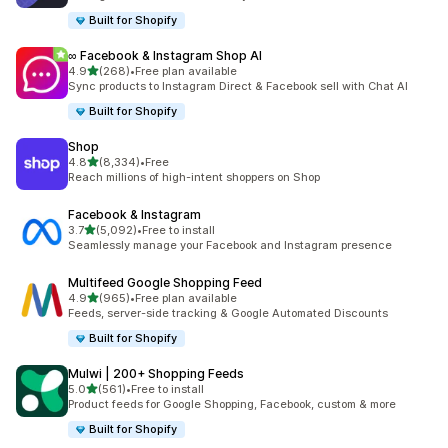
Built for Shopify
∞ Facebook & Instagram Shop AI
별 5개 중
4.9
(268)
•
Free plan available
총 리뷰 268개
Sync products to Instagram Direct & Facebook sell with Chat AI
Built for Shopify
Shop
별 5개 중
4.8
(8,334)
•
Free
총 리뷰 8334개
Reach millions of high-intent shoppers on Shop
Facebook & Instagram
별 5개 중
3.7
(5,092)
•
Free to install
총 리뷰 5092개
Seamlessly manage your Facebook and Instagram presence
Multifeed Google Shopping Feed
별 5개 중
4.9
(965)
•
Free plan available
총 리뷰 965개
Feeds, server-side tracking & Google Automated Discounts
Built for Shopify
Mulwi | 200+ Shopping Feeds
별 5개 중
5.0
(561)
•
Free to install
총 리뷰 561개
Product feeds for Google Shopping, Facebook, custom & more
Built for Shopify