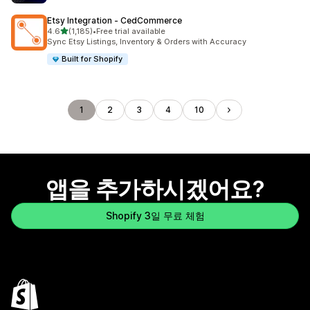
Etsy Integration ‑ CedCommerce
별 5개 중
4.6
(1,185)
•
Free trial available
총 리뷰 1185개
Sync Etsy Listings, Inventory & Orders with Accuracy
Built for Shopify
1
2
3
4
10
앱을 추가하시겠어요?
Shopify 3일 무료 체험