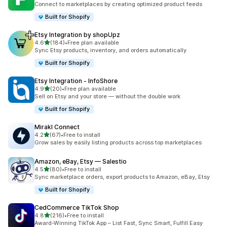
Connect to marketplaces by creating optimized product feeds
Built for Shopify
Etsy Integration by shopUpz
별 5개 중
4.6
(184)
•
Free plan available
총 리뷰 184개
Sync Etsy products, inventory, and orders automatically
Built for Shopify
Etsy Integration ‑ InfoShore
별 5개 중
4.9
(20)
•
Free plan available
총 리뷰 20개
Sell on Etsy and your store — without the double work
Built for Shopify
Mirakl Connect
별 5개 중
4.2
(67)
•
Free to install
총 리뷰 67개
Grow sales by easily listing products across top marketplaces
Amazon, eBay, Etsy — Salestio
별 5개 중
4.5
(80)
•
Free to install
총 리뷰 80개
Sync marketplace orders, export products to Amazon, eBay, Etsy
Built for Shopify
CedCommerce TikTok Shop
별 5개 중
4.8
(216)
•
Free to install
총 리뷰 216개
Award-Winning TikTok App – List Fast, Sync Smart, Fulfill Easy