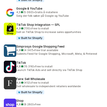
Built for Shopify
Google & YouTube
av 5 stjerner
4,5
(5 060)
•
Gratis å installere
Totalt 5060 omtaler
Selg der folk søker på Google og YouTube
TikTok Shop Integration — SPL
av 5 stjerner
4,9
(735)
•
Free to install
Totalt 735 omtaler
Sell on TikTok Shop to increase sales opportunities
Built for Shopify
Simprosys Google Shopping Feed
av 5 stjerner
4,9
(4 347)
•
Free trial available
Totalt 4347 omtaler
Submits Feed for Google Shopping, Microsoft, Meta, & Pinterest
TikTok
av 5 stjerner
4,8
(15 316)
•
Free to install
Totalt 15316 omtaler
Launch TikTok Ads and sell directly via TikTok Shop
Faire: Sell Wholesale
av 5 stjerner
4,6
(412)
•
Free to install
Totalt 412 omtaler
Sell wholesale to independent retailers worldwide
Built for Shopify
Shop
av 5 stjerner
4,8
(8 280)
•
Free
Totalt 8280 omtaler