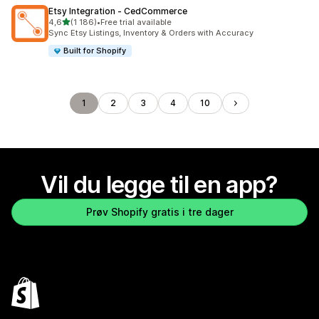
Etsy Integration ‑ CedCommerce
av 5 stjerner
4,6
(1 186)
•
Free trial available
Totalt 1186 omtaler
Sync Etsy Listings, Inventory & Orders with Accuracy
Built for Shopify
1
2
3
4
10
Vil du legge til en app?
Prøv Shopify gratis i tre dager