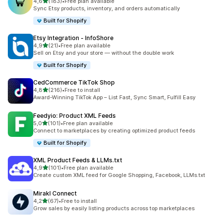
av 5 stjerner
4,6
(183)
•
Free plan available
Totalt 183 omtaler
Sync Etsy products, inventory, and orders automatically
Built for Shopify
Etsy Integration ‑ InfoShore
av 5 stjerner
4,9
(21)
•
Free plan available
Totalt 21 omtaler
Sell on Etsy and your store — without the double work
Built for Shopify
CedCommerce TikTok Shop
av 5 stjerner
4,8
(216)
•
Free to install
Totalt 216 omtaler
Award-Winning TikTok App – List Fast, Sync Smart, Fulfill Easy
Feedyio: Product XML Feeds
av 5 stjerner
5,0
(101)
•
Free plan available
Totalt 101 omtaler
Connect to marketplaces by creating optimized product feeds
Built for Shopify
XML Product Feeds & LLMs.txt
av 5 stjerner
4,9
(101)
•
Free plan available
Totalt 101 omtaler
Create custom XML feed for Google Shopping, Facebook, LLMs.txt
Mirakl Connect
av 5 stjerner
4,2
(67)
•
Free to install
Totalt 67 omtaler
Grow sales by easily listing products across top marketplaces