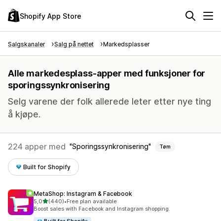
Shopify App Store
Salgskanaler
Salg på nettet
Markedsplasser
Alle markedesplass-apper med funksjoner for
sporingssynkronisering
Selg varene der folk allerede leter etter nye ting
å kjøpe.
224 apper med
Sporingssynkronisering
Tøm
Built for Shopify
MetaShop: Instagram & Facebook
av 5 stjerner
5,0
(440)
•
Free plan available
Totalt 440 omtaler
Boost sales with Facebook and Instagram shopping.