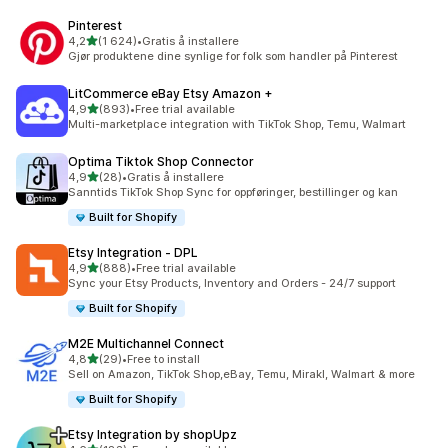
Pinterest
av 5 stjerner
4,2
(1 624)
•
Gratis å installere
Totalt 1624 omtaler
Gjør produktene dine synlige for folk som handler på Pinterest
LitCommerce eBay Etsy Amazon +
av 5 stjerner
4,9
(893)
•
Free trial available
Totalt 893 omtaler
Multi-marketplace integration with TikTok Shop, Temu, Walmart
Optima Tiktok Shop Connector
av 5 stjerner
4,9
(28)
•
Gratis å installere
Totalt 28 omtaler
Sanntids TikTok Shop Sync for oppføringer, bestillinger og kan
Built for Shopify
Etsy Integration ‑ DPL
av 5 stjerner
4,9
(888)
•
Free trial available
Totalt 888 omtaler
Sync your Etsy Products, Inventory and Orders - 24/7 support
Built for Shopify
M2E Multichannel Connect
av 5 stjerner
4,8
(29)
•
Free to install
Totalt 29 omtaler
Sell on Amazon, TikTok Shop,eBay, Temu, Mirakl, Walmart & more
Built for Shopify
Etsy Integration by shopUpz