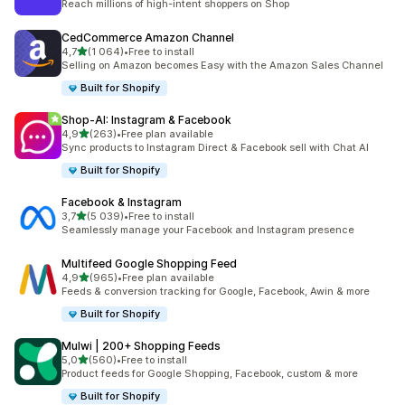
Reach millions of high-intent shoppers on Shop
CedCommerce Amazon Channel
av 5 stjerner
4,7
(1 064)
•
Free to install
Totalt 1064 omtaler
Selling on Amazon becomes Easy with the Amazon Sales Channel
Built for Shopify
Shop‑AI: Instagram & Facebook
av 5 stjerner
4,9
(263)
•
Free plan available
Totalt 263 omtaler
Sync products to Instagram Direct & Facebook sell with Chat AI
Built for Shopify
Facebook & Instagram
av 5 stjerner
3,7
(5 039)
•
Free to install
Totalt 5039 omtaler
Seamlessly manage your Facebook and Instagram presence
Multifeed Google Shopping Feed
av 5 stjerner
4,9
(965)
•
Free plan available
Totalt 965 omtaler
Feeds & conversion tracking for Google, Facebook, Awin & more
Built for Shopify
Mulwi | 200+ Shopping Feeds
av 5 stjerner
5,0
(560)
•
Free to install
Totalt 560 omtaler
Product feeds for Google Shopping, Facebook, custom & more
Built for Shopify