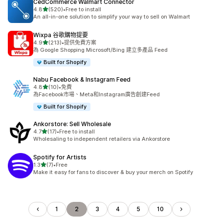
CedCommerce Walmart Connector
滿分 5 顆星
4.8
(520)
•
Free to install
共有 520 則評價
An all-in-one solution to simplify your way to sell on Walmart
Wixpa 谷歌購物提要
滿分 5 顆星
4.9
(213)
•
提供免費方案
共有 213 則評價
為 Google Shopping Microsoft/Bing 建立多產品 Feed
Built for Shopify
Nabu Facebook & Instagram Feed
滿分 5 顆星
4.8
(10)
•
免費
共有 10 則評價
為Facebook市場、Meta和Instagram廣告創建Feed
Built for Shopify
Ankorstore: Sell Wholesale
滿分 5 顆星
4.7
(17)
•
Free to install
共有 17 則評價
Wholesaling to independent retailers via Ankorstore
Spotify for Artists
滿分 5 顆星
1.3
(7)
•
Free
共有 7 則評價
Make it easy for fans to discover & buy your merch on Spotify
1
2
3
4
5
10