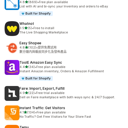
滿分 5 顆星
4.8
(869)
•
Free plan available
共有 869 則評價
List with AI and bi-sync your Inventory and orders to eBay
Built for Shopify
Whatnot
滿分 5 顆星
3.5
(5)
•
Free to install
共有 5 則評價
The Live Shopping Marketplace
Easy Shopee
滿分 5 顆星
4.8
(102)
•
提供免費試用
共有 102 則評價
數分鐘内與蝦皮同步化及發佈產品
ToolE Amazon Easy Sync
滿分 5 顆星
4.4
(34)
•
Free plan available
共有 34 則評價
Instant Amazon inventory, Orders & Amazon Fulfillment
Built for Shopify
Faire: Import, Export, Fulfill
滿分 5 顆星
4.9
(22)
•
Free trial available
共有 22 則評價
Sell on Faire marketplace with both ways sync & 24/7 Support.
Instant Traffic: Get Visitors
滿分 5 顆星
4.1
(134)
•
Free plan available
共有 134 則評價
No Traffic? Get Free Visitors for Your Store Fast
Temu