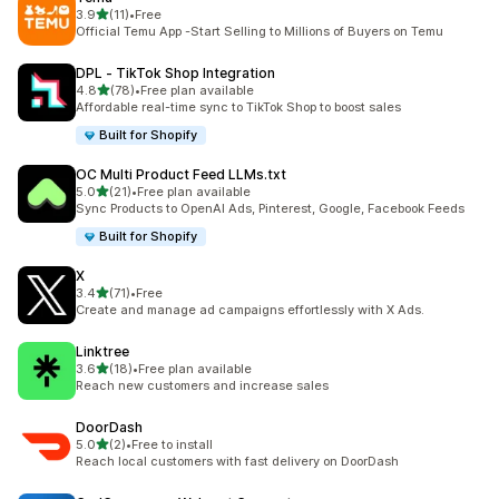
滿分 5 顆星
3.9
(11)
•
Free
共有 11 則評價
Official Temu App -Start Selling to Millions of Buyers on Temu
DPL ‑ TikTok Shop Integration
滿分 5 顆星
4.8
(78)
•
Free plan available
共有 78 則評價
Affordable real-time sync to TikTok Shop to boost sales
Built for Shopify
OC Multi Product Feed LLMs.txt
滿分 5 顆星
5.0
(21)
•
Free plan available
共有 21 則評價
Sync Products to OpenAI Ads, Pinterest, Google, Facebook Feeds
Built for Shopify
X
滿分 5 顆星
3.4
(71)
•
Free
共有 71 則評價
Create and manage ad campaigns effortlessly with X Ads.
Linktree
滿分 5 顆星
3.6
(18)
•
Free plan available
共有 18 則評價
Reach new customers and increase sales
DoorDash
滿分 5 顆星
5.0
(2)
•
Free to install
共有 2 則評價
Reach local customers with fast delivery on DoorDash