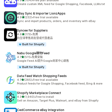
滿分 5 顆星
4.9
(104)
•
Free plan available
共有 104 則評價
Create custom XML feed for Google Shopping, Facebook, LLMs.txt
eBay Sync & Importer LionzApps
滿分 5 顆星
4.9
(232)
•
Free trial available
共有 232 則評價
Sync and import products, orders, and inventory with eBay
Syncee for Suppliers
滿分 5 顆星
4.6
(173)
•
免費
共有 173 則評價
向全球零售商批發或代發產品
Built for Shopify
Nabu Google購物Feed
滿分 5 顆星
4.7
(511)
•
免費安裝
共有 511 則評價
Google Feed AI提升Google商家中心銷售
Built for Shopify
Data Feed Watch Shopping Feeds
滿分 5 顆星
4.7
(285)
•
Free trial available
共有 285 則評價
Product feeds for Google Shopping, Facebook feed, Bing & more
Shopify Marketplace Connect
滿分 5 顆星
4.3
(1,940)
•
Free to install
共有 1940 則評價
Sell on Amazon, Target Plus, Walmart, and eBay from Shopify
CedCommerce eBay Integration