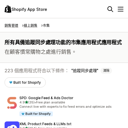
Shopify App Store
銷售管道
線上銷售
市集
所有具備追蹤同步處理功能的市集應用程式應用程式
在顧客慣常購物之處進行銷售。
223 個應用程式符合以下條件：
追蹤同步處理
清除
Built for Shopify
SPD: Google Feed & Ads Doctor
滿分 5 顆星
4.9
(35)
•
Free plan available
共有 35 則評價
Connect live with experts to fix feed errors and optimize ads
Built for Shopify
XML Product Feeds & LLMs.txt