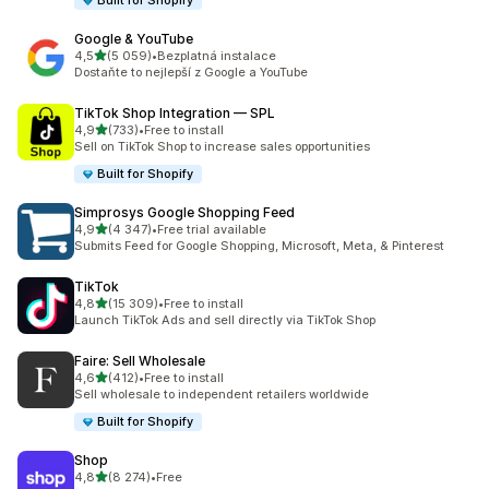
Built for Shopify
Google & YouTube
z 5 hvězd
4,5
(5 059)
•
Bezplatná instalace
Celkový počet recenzí: 5059
Dostaňte to nejlepší z Google a YouTube
TikTok Shop Integration — SPL
z 5 hvězd
4,9
(733)
•
Free to install
Celkový počet recenzí: 733
Sell on TikTok Shop to increase sales opportunities
Built for Shopify
Simprosys Google Shopping Feed
z 5 hvězd
4,9
(4 347)
•
Free trial available
Celkový počet recenzí: 4347
Submits Feed for Google Shopping, Microsoft, Meta, & Pinterest
TikTok
z 5 hvězd
4,8
(15 309)
•
Free to install
Celkový počet recenzí: 15309
Launch TikTok Ads and sell directly via TikTok Shop
Faire: Sell Wholesale
z 5 hvězd
4,6
(412)
•
Free to install
Celkový počet recenzí: 412
Sell wholesale to independent retailers worldwide
Built for Shopify
Shop
z 5 hvězd
4,8
(8 274)
•
Free
Celkový počet recenzí: 8274