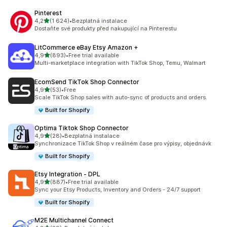
Pinterest
z 5 hvězd
4,2
(1 624)
•
Bezplatná instalace
Celkový počet recenzí: 1624
Dostaňte své produkty před nakupující na Pinterestu
LitCommerce eBay Etsy Amazon +
z 5 hvězd
4,9
(893)
•
Free trial available
Celkový počet recenzí: 893
Multi-marketplace integration with TikTok Shop, Temu, Walmart
EcomSend TikTok Shop Connector
z 5 hvězd
4,9
(53)
•
Free
Celkový počet recenzí: 53
Scale TikTok Shop sales with auto-sync of products and orders.
Built for Shopify
Optima Tiktok Shop Connector
z 5 hvězd
4,9
(28)
•
Bezplatná instalace
Celkový počet recenzí: 28
Synchronizace TikTok Shop v reálném čase pro výpisy, objednávk
Built for Shopify
Etsy Integration ‑ DPL
z 5 hvězd
4,9
(887)
•
Free trial available
Celkový počet recenzí: 887
Sync your Etsy Products, Inventory and Orders - 24/7 support
Built for Shopify
M2E Multichannel Connect