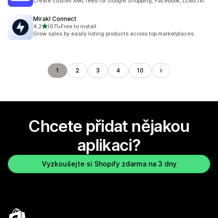
Create custom XML feed for Google Shopping, Facebook, LLMs.txt
Mirakl Connect
z 5 hvězd
4,2
(67)
•
Free to install
Celkový počet recenzí: 67
Grow sales by easily listing products across top marketplaces
1
2
3
4
10
Chcete přidat nějakou
aplikaci?
Vyzkoušejte si Shopify zdarma na 3 dny