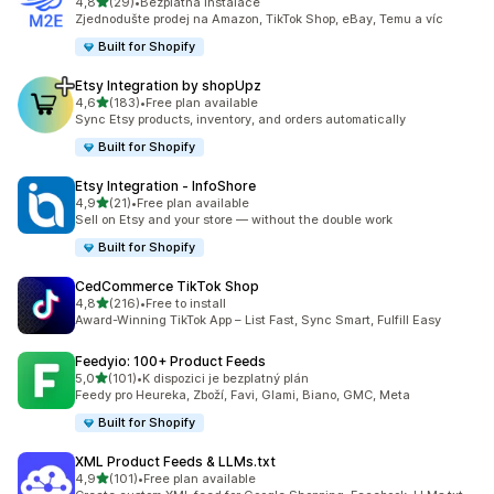
z 5 hvězd
4,8
(29)
•
Bezplatná instalace
Celkový počet recenzí: 29
Zjednodušte prodej na Amazon, TikTok Shop, eBay, Temu a víc
Built for Shopify
Etsy Integration by shopUpz
z 5 hvězd
4,6
(183)
•
Free plan available
Celkový počet recenzí: 183
Sync Etsy products, inventory, and orders automatically
Built for Shopify
Etsy Integration ‑ InfoShore
z 5 hvězd
4,9
(21)
•
Free plan available
Celkový počet recenzí: 21
Sell on Etsy and your store — without the double work
Built for Shopify
CedCommerce TikTok Shop
z 5 hvězd
4,8
(216)
•
Free to install
Celkový počet recenzí: 216
Award-Winning TikTok App – List Fast, Sync Smart, Fulfill Easy
Feedyio: 100+ Product Feeds
z 5 hvězd
5,0
(101)
•
K dispozici je bezplatný plán
Celkový počet recenzí: 101
Feedy pro Heureka, Zboží, Favi, Glami, Biano, GMC, Meta
Built for Shopify
XML Product Feeds & LLMs.txt
z 5 hvězd
4,9
(101)
•
Free plan available
Celkový počet recenzí: 101