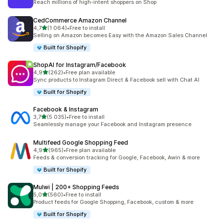
Reach millions of high-intent shoppers on Shop
CedCommerce Amazon Channel
z 5 hvězd
4,7
(1 064)
•
Free to install
Celkový počet recenzí: 1064
Selling on Amazon becomes Easy with the Amazon Sales Channel
Built for Shopify
ShopAI for Instagram/Facebook
z 5 hvězd
4,9
(262)
•
Free plan available
Celkový počet recenzí: 262
Sync products to Instagram Direct & Facebook sell with Chat AI
Built for Shopify
Facebook & Instagram
z 5 hvězd
3,7
(5 035)
•
Free to install
Celkový počet recenzí: 5035
Seamlessly manage your Facebook and Instagram presence
Multifeed Google Shopping Feed
z 5 hvězd
4,9
(965)
•
Free plan available
Celkový počet recenzí: 965
Feeds & conversion tracking for Google, Facebook, Awin & more
Built for Shopify
Mulwi | 200+ Shopping Feeds
z 5 hvězd
5,0
(560)
•
Free to install
Celkový počet recenzí: 560
Product feeds for Google Shopping, Facebook, custom & more
Built for Shopify