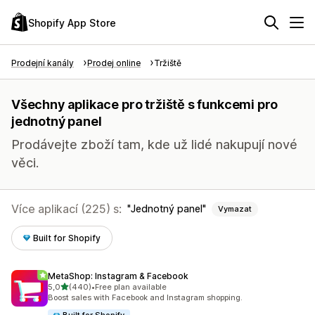
Shopify App Store
Prodejní kanály
Prodej online
Tržiště
Všechny aplikace pro tržiště s funkcemi pro
jednotný panel
Prodávejte zboží tam, kde už lidé nakupují nové
věci.
Více aplikací (225) s:
Jednotný panel
Vymazat
Built for Shopify
MetaShop: Instagram & Facebook
z 5 hvězd
5,0
(440)
•
Free plan available
Celkový počet recenzí: 440
Boost sales with Facebook and Instagram shopping.