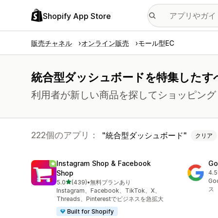
Shopify App Store
販売チャネル
オンライン販売
モール型EC
統合型ダッシュボードを特集したす
利用者が新しい商品を探してショッピング
222個のアプリ：
統合型ダッシュボード
クリア
Instagram Shop & Facebook
Go
Shop
4.5
合
Go
5つ星中
5.0
(439)
•
無料プランあり
合計レビュー数：439件
ス
Instagram、Facebook、TikTok、X、
Threads、Pinterestでビジネスを急拡大
Built for Shopify