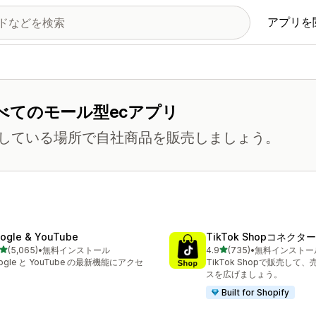
アプリを
べてのモール型ecアプリ
している場所で自社商品を販売しましょう。
ogle & YouTube
TikTok Shopコネクター
5つ星中
5つ星中
(5,065)
•
無料インストール
4.9
(735)
•
無料インストー
計レビュー数：5065件
合計レビュー数：735件
ogle と YouTube の最新機能にアクセ
TikTok Shopで販売して
スを広げましょう。
Built for Shopify