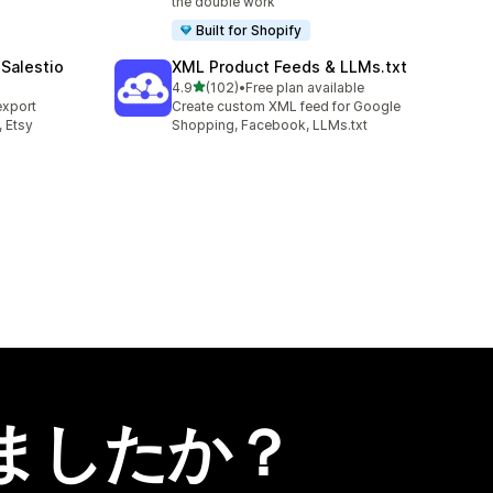
the double work
Built for Shopify
Salestio
XML Product Feeds & LLMs.txt
5つ星中
4.9
(102)
•
Free plan available
合計レビュー数：102件
export
Create custom XML feed for Google
 Etsy
Shopping, Facebook, LLMs.txt
ましたか？