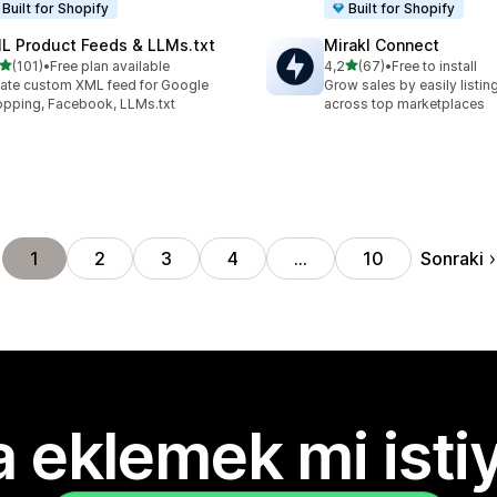
Built for Shopify
Built for Shopify
L Product Feeds & LLMs.txt
Mirakl Connect
5 yıldız üzerinden
5 yıldız üzerinden
(101)
•
Free plan available
4,2
(67)
•
Free to install
lam 101 değerlendirme
toplam 67 değerlendirme
ate custom XML feed for Google
Grow sales by easily listi
pping, Facebook, LLMs.txt
across top marketplaces
Sonraki
1
2
3
4
…
10
 eklemek mi isti