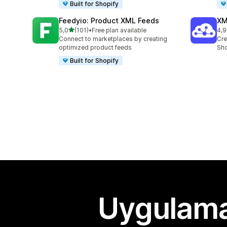
Built for Shopify
Feedyio: Product XML Feeds
XM
5 yıldız üzerinden
5,0
(101)
•
Free plan available
4,9
toplam 101 değerlendirme
top
Connect to marketplaces by creating
Cre
optimized product feeds
Sho
Built for Shopify
Uygulama