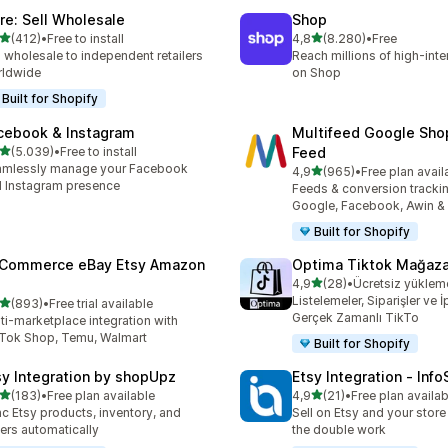
ire: Sell Wholesale
Shop
5 yıldız üzerinden
5 yıldız üzerinden
(412)
•
Free to install
4,8
(8.280)
•
Free
lam 412 değerlendirme
toplam 8280 değerlendirm
l wholesale to independent retailers
Reach millions of high-int
rldwide
on Shop
Built for Shopify
cebook & Instagram
Multifeed Google Sho
5 yıldız üzerinden
(5.039)
•
Free to install
Feed
lam 5039 değerlendirme
amlessly manage your Facebook
5 yıldız üzerinden
4,9
(965)
•
Free plan avail
toplam 965 değerlendirme
 Instagram presence
Feeds & conversion trackin
Google, Facebook, Awin &
Built for Shopify
tCommerce eBay Etsy Amazon
Optima Tiktok Mağaza
5 yıldız üzerinden
4,9
(28)
•
Ücretsiz yüklem
toplam 28 değerlendirme
Listelemeler, Siparişler ve İp
5 yıldız üzerinden
(893)
•
Free trial available
lam 893 değerlendirme
Gerçek Zamanlı TikTo
ti-marketplace integration with
Tok Shop, Temu, Walmart
Built for Shopify
sy Integration by shopUpz
Etsy Integration ‑ Inf
5 yıldız üzerinden
5 yıldız üzerinden
(183)
•
Free plan available
4,9
(21)
•
Free plan availab
lam 183 değerlendirme
toplam 21 değerlendirme
c Etsy products, inventory, and
Sell on Etsy and your stor
ers automatically
the double work