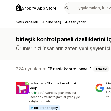
Shopify App Store
Satış kanalları
Online satış
Pazar yerleri
birleşik kontrol paneli özelliklerini
Ürünlerinizi insanların zaten yeni şeyler içi
224 uygulama:
Birleşik kontrol paneli
Temizle
Instagram Shop & Facebook
Go
Shop
4,5
top
Goo
5 yıldız üzerinden
5,0
(440)
•
Ücretsiz plan mevcut
toplam 440 değerlendirme
yap
Facebook ve Instagram alışverişiyle
satışlarınızı artırın.
Built for Shopify