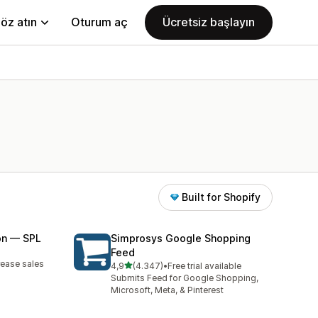
öz atın
Oturum aç
Ücretsiz başlayın
Built for Shopify
on — SPL
Simprosys Google Shopping
Feed
rease sales
5 yıldız üzerinden
4,9
(4.347)
•
Free trial available
toplam 4347 değerlendirme
Submits Feed for Google Shopping,
Microsoft, Meta, & Pinterest