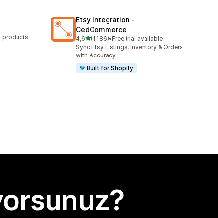
Etsy Integration ‑
CedCommerce
ng products
5 yıldız üzerinden
4,6
(1.186)
•
Free trial available
toplam 1186 değerlendirme
Sync Etsy Listings, Inventory & Orders
with Accuracy
Built for Shopify
yorsunuz?