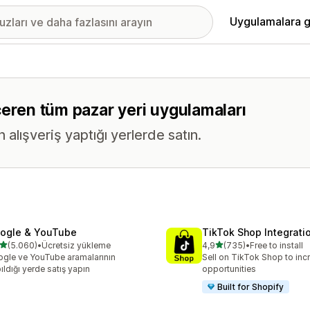
Uygulamalara g
 içeren tüm pazar yeri uygulamaları
n alışveriş yaptığı yerlerde satın.
ogle & YouTube
TikTok Shop Integrati
5 yıldız üzerinden
5 yıldız üzerinden
(5.060)
•
Ücretsiz yükleme
4,9
(735)
•
Free to install
lam 5060 değerlendirme
toplam 735 değerlendirme
gle ve YouTube aramalarının
Sell on TikTok Shop to inc
ıldığı yerde satış yapın
opportunities
Built for Shopify