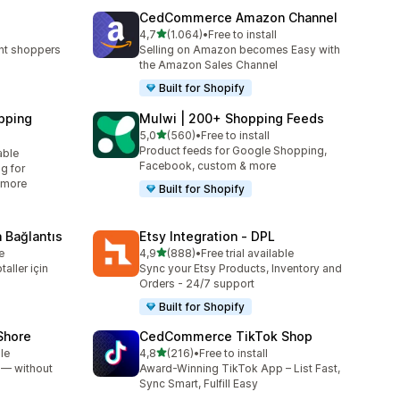
CedCommerce Amazon Channel
5 yıldız üzerinden
4,7
(1.064)
•
Free to install
e
toplam 1064 değerlendirme
ent shoppers
Selling on Amazon becomes Easy with
the Amazon Sales Channel
Built for Shopify
pping
Mulwi | 200+ Shopping Feeds
5 yıldız üzerinden
5,0
(560)
•
Free to install
toplam 560 değerlendirme
Product feeds for Google Shopping,
able
Facebook, custom & more
g for
 more
Built for Shopify
 Bağlantıs
Etsy Integration ‑ DPL
5 yıldız üzerinden
e
4,9
(888)
•
Free trial available
toplam 888 değerlendirme
taller için
Sync your Etsy Products, Inventory and
Orders - 24/7 support
Built for Shopify
oShore
CedCommerce TikTok Shop
5 yıldız üzerinden
le
4,8
(216)
•
Free to install
toplam 216 değerlendirme
e — without
Award-Winning TikTok App – List Fast,
Sync Smart, Fulfill Easy