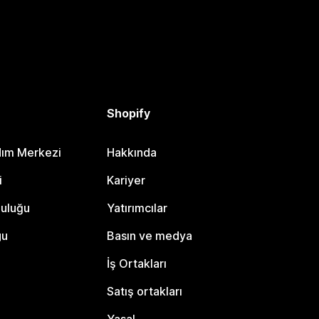
Shopify
dım Merkezi
Hakkında
i
Kariyer
luluğu
Yatırımcılar
gu
Basın ve medya
İş Ortakları
Satış ortakları