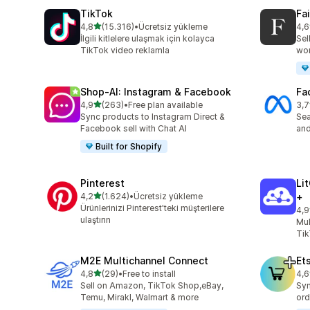
TikTok
Fa
5 yıldız üzerinden
4,8
(15.316)
•
Ücretsiz yükleme
4,6
toplam 15316 değerlendirme
top
İlgili kitlelere ulaşmak için kolayca
Sel
TikTok video reklamla
wo
Shop‑AI: Instagram & Facebook
Fa
5 yıldız üzerinden
4,9
(263)
•
Free plan available
3,7
toplam 263 değerlendirme
top
Sync products to Instagram Direct &
Se
Facebook sell with Chat AI
and
Built for Shopify
Pinterest
Li
5 yıldız üzerinden
4,2
(1.624)
•
Ücretsiz yükleme
+
toplam 1624 değerlendirme
Ürünlerinizi Pinterest'teki müşterilere
4,9
top
ulaştırın
Mul
Tik
M2E Multichannel Connect
Et
5 yıldız üzerinden
4,8
(29)
•
Free to install
4,6
toplam 29 değerlendirme
top
Sell on Amazon, TikTok Shop,eBay,
Syn
Temu, Mirakl, Walmart & more
ord