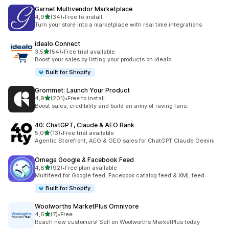
Garnet Multivendor Marketplace
z 5 hvězd
4,9
(34)
•
Free to install
Celkový počet recenzí: 34
Turn your store into a marketplace with real time integrations
idealo Connect
z 5 hvězd
3,5
(54)
•
Free trial available
Celkový počet recenzí: 54
Boost your sales by listing your products on idealo
Built for Shopify
Grommet: Launch Your Product
z 5 hvězd
4,9
(201)
•
Free to install
Celkový počet recenzí: 201
Boost sales, credibility and build an army of raving fans.
40: ChatGPT, Claude & AEO Rank
z 5 hvězd
5,0
(13)
•
Free trial available
Celkový počet recenzí: 13
Agentic Storefront, AEO & GEO sales for ChatGPT Claude Gemini
Omega Google & Facebook Feed
z 5 hvězd
4,8
(92)
•
Free plan available
Celkový počet recenzí: 92
Multifeed for Google feed, Facebook catalog feed & XML feed
Built for Shopify
Woolworths MarketPlus Omnivore
z 5 hvězd
4,6
(7)
•
Free
Celkový počet recenzí: 7
Reach new customers! Sell on Woolworths MarketPlus today