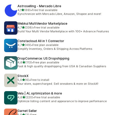
Astroselling ‑ Mercado Libre
z 5 hvězd
4,1
(69)
•
Free trial available
Celkový počet recenzí: 69
Synchronize with Mercado Libre, Amazon, Shopee and more!
Webkul MultiVendor Marketplace
z 5 hvězd
4,7
(338)
•
Free trial available
Celkový počet recenzí: 338
Build Your Multi Vendor Marketplace with 100+ Advance Features
Constacloud All in 1 Connector
z 5 hvězd
4,7
(49)
•
Free plan available
Celkový počet recenzí: 49
Simplify Inventory, Orders & Shipping Across Platforms
DropCommerce: US Dropshipping
z 5 hvězd
4,6
(113)
•
Free plan available
Celkový počet recenzí: 113
Fast & high quality dropshipping from USA & Canadian Suppliers
StockX
z 5 hvězd
5,0
(6)
•
Free to install
Celkový počet recenzí: 6
Your store, supercharged. Sell sneakers & more on StockX!
Vela | AI, optimization & more
z 5 hvězd
4,6
(220)
•
Free trial available
Celkový počet recenzí: 220
Optimize listing content and appearance to improve performance
Garnet Seller
z 5 hvězd
5,0
(3)
•
Free