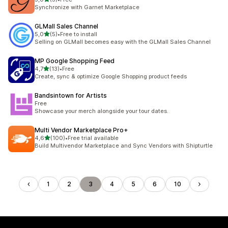
Celkový počet recenzí: 3
Synchronize with Garnet Marketplace
GLMall Sales Channel
z 5 hvězd
5,0
(5)
•
Free to install
Celkový počet recenzí: 5
Selling on GLMall becomes easy with the GLMall Sales Channel
MP Google Shopping Feed
z 5 hvězd
4,7
(13)
•
Free
Celkový počet recenzí: 13
Create, sync & optimize Google Shopping product feeds
Bandsintown for Artists
Free
Showcase your merch alongside your tour dates.
Multi Vendor Marketplace Pro+
z 5 hvězd
4,6
(100)
•
Free trial available
Celkový počet recenzí: 100
Build Multivendor Marketplace and Sync Vendors with Shipturtle
1
2
3
4
5
6
10