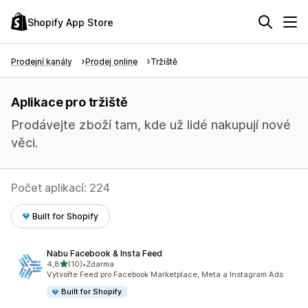
Shopify App Store
Prodejní kanály
Prodej online
Tržiště
Aplikace pro tržiště
Prodávejte zboží tam, kde už lidé nakupují nové
věci.
Počet aplikací: 224
Built for Shopify
Nabu Facebook & Insta Feed
z 5 hvězd
4,8
(10)
•
Zdarma
Celkový počet recenzí: 10
Vytvořte Feed pro Facebook Marketplace, Meta a Instagram Ads
Built for Shopify