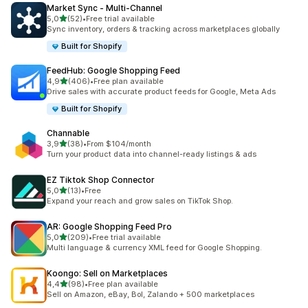
Market Sync ‑ Multi‑Channel
z 5 hvězd
5,0
(52)
•
Free trial available
Celkový počet recenzí: 52
Sync inventory, orders & tracking across marketplaces globally
Built for Shopify
FeedHub: Google Shopping Feed
z 5 hvězd
4,9
(406)
•
Free plan available
Celkový počet recenzí: 406
Drive sales with accurate product feeds for Google, Meta Ads
Built for Shopify
Channable
z 5 hvězd
3,9
(38)
•
From $104/month
Celkový počet recenzí: 38
Turn your product data into channel-ready listings & ads
EZ Tiktok Shop Connector
z 5 hvězd
5,0
(13)
•
Free
Celkový počet recenzí: 13
Expand your reach and grow sales on TikTok Shop.
AR: Google Shopping Feed Pro
z 5 hvězd
5,0
(209)
•
Free trial available
Celkový počet recenzí: 209
Multi language & currency XML feed for Google Shopping.
Koongo: Sell on Marketplaces
z 5 hvězd
4,4
(98)
•
Free plan available
Celkový počet recenzí: 98
Sell on Amazon, eBay, Bol, Zalando + 500 marketplaces