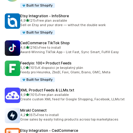
Built for Shopify
Etsy Integration ‑ InfoShore
z 5 hvězd
4,9
(21)
•
Free plan available
Celkový počet recenzí: 21
Sell on Etsy and your store — without the double work
Built for Shopify
CedCommerce TikTok Shop
z 5 hvězd
4,8
(216)
•
Free to install
Celkový počet recenzí: 216
Award-Winning TikTok App – List Fast, Sync Smart, Fulfill Easy
Feedyio: 100+ Product Feeds
z 5 hvězd
5,0
(101)
•
K dispozici je bezplatný plán
Celkový počet recenzí: 101
Feedy pro Heureka, Zboží, Favi, Glami, Biano, GMC, Meta
Built for Shopify
XML Product Feeds & LLMs.txt
z 5 hvězd
4,9
(101)
•
Free plan available
Celkový počet recenzí: 101
Create custom XML feed for Google Shopping, Facebook, LLMs.txt
Mirakl Connect
z 5 hvězd
4,2
(67)
•
Free to install
Celkový počet recenzí: 67
Grow sales by easily listing products across top marketplaces
Etsy Integration ‑ CedCommerce