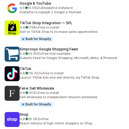
Google & YouTube
z 5 hvězd
4,5
(5 062)
•
Bezplatná instalace
Celkový počet recenzí: 5062
Dostaňte to nejlepší z Google a YouTube
TikTok Shop Integration — SPL
z 5 hvězd
4,9
(736)
•
Free to install
Celkový počet recenzí: 736
Sell on TikTok Shop to increase sales opportunities
Built for Shopify
Simprosys Google Shopping Feed
z 5 hvězd
4,9
(4 350)
•
Free trial available
Celkový počet recenzí: 4350
Submits Feed for Google Shopping, Microsoft, Meta, & Pinterest
TikTok
z 5 hvězd
4,8
(15 322)
•
Free to install
Celkový počet recenzí: 15322
Launch TikTok Ads and sell directly via TikTok Shop
Faire: Sell Wholesale
z 5 hvězd
4,6
(412)
•
Free to install
Celkový počet recenzí: 412
Sell wholesale to independent retailers worldwide
Built for Shopify
Shop
z 5 hvězd
4,8
(8 282)
•
Free
Celkový počet recenzí: 8282
Reach millions of high-intent shoppers on Shop