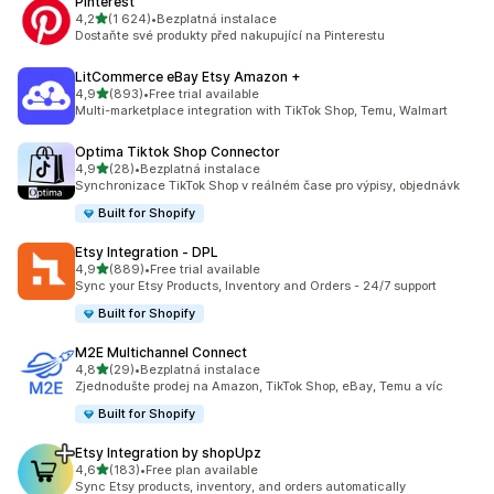
Pinterest
z 5 hvězd
4,2
(1 624)
•
Bezplatná instalace
Celkový počet recenzí: 1624
Dostaňte své produkty před nakupující na Pinterestu
LitCommerce eBay Etsy Amazon +
z 5 hvězd
4,9
(893)
•
Free trial available
Celkový počet recenzí: 893
Multi-marketplace integration with TikTok Shop, Temu, Walmart
Optima Tiktok Shop Connector
z 5 hvězd
4,9
(28)
•
Bezplatná instalace
Celkový počet recenzí: 28
Synchronizace TikTok Shop v reálném čase pro výpisy, objednávk
Built for Shopify
Etsy Integration ‑ DPL
z 5 hvězd
4,9
(889)
•
Free trial available
Celkový počet recenzí: 889
Sync your Etsy Products, Inventory and Orders - 24/7 support
Built for Shopify
M2E Multichannel Connect
z 5 hvězd
4,8
(29)
•
Bezplatná instalace
Celkový počet recenzí: 29
Zjednodušte prodej na Amazon, TikTok Shop, eBay, Temu a víc
Built for Shopify
Etsy Integration by shopUpz
z 5 hvězd
4,6
(183)
•
Free plan available
Celkový počet recenzí: 183
Sync Etsy products, inventory, and orders automatically