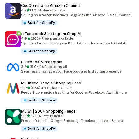
CedCommerce Amazon Channel
z 5 hvězd
4,7
(1 064)
•
Free to install
Celkový počet recenzí: 1064
Selling on Amazon becomes Easy with the Amazon Sales Channel
Built for Shopify
∞ Facebook & Instagram Shop AI
z 5 hvězd
4,9
(263)
•
Free plan available
Celkový počet recenzí: 263
Sync products to Instagram Direct & Facebook sell with Chat AI
Built for Shopify
Facebook & Instagram
z 5 hvězd
3,7
(5 044)
•
Free to install
Celkový počet recenzí: 5044
Seamlessly manage your Facebook and Instagram presence
Multifeed Google Shopping Feed
z 5 hvězd
4,9
(965)
•
Free plan available
Celkový počet recenzí: 965
Feeds & conversion tracking for Google, Facebook, Awin & more
Built for Shopify
Mulwi | 200+ Shopping Feeds
z 5 hvězd
5,0
(560)
•
Free to install
Celkový počet recenzí: 560
Product feeds for Google Shopping, Facebook, custom & more
Built for Shopify