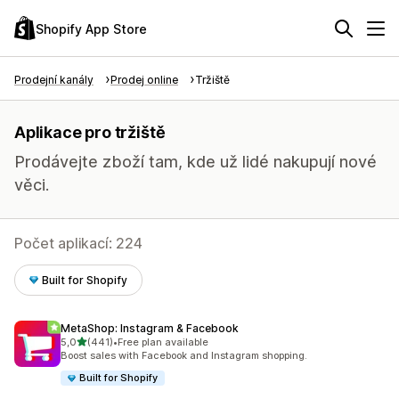
Shopify App Store
Prodejní kanály
Prodej online
Tržiště
Aplikace pro tržiště
Prodávejte zboží tam, kde už lidé nakupují nové
věci.
Počet aplikací: 224
Built for Shopify
MetaShop: Instagram & Facebook
z 5 hvězd
5,0
(441)
•
Free plan available
Celkový počet recenzí: 441
Boost sales with Facebook and Instagram shopping.
Built for Shopify