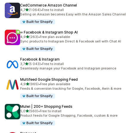
CedCommerce Amazon Channel
z 5 hvězd
4,7
(1 064)
•
Free to install
Celkový počet recenzí: 1064
Selling on Amazon becomes Easy with the Amazon Sales Channel
Built for Shopify
∞ Facebook & Instagram Shop AI
z 5 hvězd
4,9
(263)
•
Free plan available
Celkový počet recenzí: 263
Sync products to Instagram Direct & Facebook sell with Chat AI
Built for Shopify
Facebook & Instagram
z 5 hvězd
3,7
(5 043)
•
Free to install
Celkový počet recenzí: 5043
Seamlessly manage your Facebook and Instagram presence
Multifeed Google Shopping Feed
z 5 hvězd
4,9
(965)
•
Free plan available
Celkový počet recenzí: 965
Feeds & conversion tracking for Google, Facebook, Awin & more
Built for Shopify
Mulwi | 200+ Shopping Feeds
z 5 hvězd
5,0
(560)
•
Free to install
Celkový počet recenzí: 560
Product feeds for Google Shopping, Facebook, custom & more
Built for Shopify