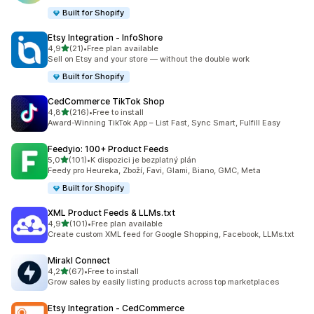
Built for Shopify
Etsy Integration ‑ InfoShore
z 5 hvězd
4,9
(21)
•
Free plan available
Celkový počet recenzí: 21
Sell on Etsy and your store — without the double work
Built for Shopify
CedCommerce TikTok Shop
z 5 hvězd
4,8
(216)
•
Free to install
Celkový počet recenzí: 216
Award-Winning TikTok App – List Fast, Sync Smart, Fulfill Easy
Feedyio: 100+ Product Feeds
z 5 hvězd
5,0
(101)
•
K dispozici je bezplatný plán
Celkový počet recenzí: 101
Feedy pro Heureka, Zboží, Favi, Glami, Biano, GMC, Meta
Built for Shopify
XML Product Feeds & LLMs.txt
z 5 hvězd
4,9
(101)
•
Free plan available
Celkový počet recenzí: 101
Create custom XML feed for Google Shopping, Facebook, LLMs.txt
Mirakl Connect
z 5 hvězd
4,2
(67)
•
Free to install
Celkový počet recenzí: 67
Grow sales by easily listing products across top marketplaces
Etsy Integration ‑ CedCommerce