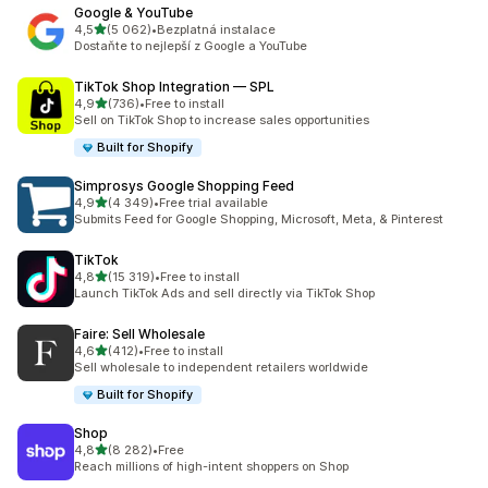
Google & YouTube
z 5 hvězd
4,5
(5 062)
•
Bezplatná instalace
Celkový počet recenzí: 5062
Dostaňte to nejlepší z Google a YouTube
TikTok Shop Integration — SPL
z 5 hvězd
4,9
(736)
•
Free to install
Celkový počet recenzí: 736
Sell on TikTok Shop to increase sales opportunities
Built for Shopify
Simprosys Google Shopping Feed
z 5 hvězd
4,9
(4 349)
•
Free trial available
Celkový počet recenzí: 4349
Submits Feed for Google Shopping, Microsoft, Meta, & Pinterest
TikTok
z 5 hvězd
4,8
(15 319)
•
Free to install
Celkový počet recenzí: 15319
Launch TikTok Ads and sell directly via TikTok Shop
Faire: Sell Wholesale
z 5 hvězd
4,6
(412)
•
Free to install
Celkový počet recenzí: 412
Sell wholesale to independent retailers worldwide
Built for Shopify
Shop
z 5 hvězd
4,8
(8 282)
•
Free
Celkový počet recenzí: 8282
Reach millions of high-intent shoppers on Shop