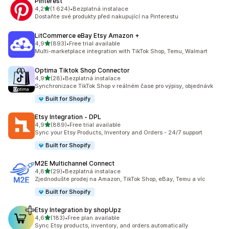
Pinterest
z 5 hvězd
4,2
(1 624)
•
Bezplatná instalace
Celkový počet recenzí: 1624
Dostaňte své produkty před nakupující na Pinterestu
LitCommerce eBay Etsy Amazon +
z 5 hvězd
4,9
(893)
•
Free trial available
Celkový počet recenzí: 893
Multi-marketplace integration with TikTok Shop, Temu, Walmart
Optima Tiktok Shop Connector
z 5 hvězd
4,9
(28)
•
Bezplatná instalace
Celkový počet recenzí: 28
Synchronizace TikTok Shop v reálném čase pro výpisy, objednávk
Built for Shopify
Etsy Integration ‑ DPL
z 5 hvězd
4,9
(889)
•
Free trial available
Celkový počet recenzí: 889
Sync your Etsy Products, Inventory and Orders - 24/7 support
Built for Shopify
M2E Multichannel Connect
z 5 hvězd
4,8
(29)
•
Bezplatná instalace
Celkový počet recenzí: 29
Zjednodušte prodej na Amazon, TikTok Shop, eBay, Temu a víc
Built for Shopify
Etsy Integration by shopUpz
z 5 hvězd
4,6
(183)
•
Free plan available
Celkový počet recenzí: 183
Sync Etsy products, inventory, and orders automatically