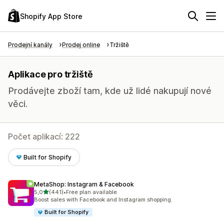
Shopify App Store
Prodejní kanály
Prodej online
Tržiště
Aplikace pro tržiště
Prodávejte zboží tam, kde už lidé nakupují nové
věci.
Počet aplikací: 222
Built for Shopify
MetaShop: Instagram & Facebook
z 5 hvězd
5,0
(441)
•
Free plan available
Celkový počet recenzí: 441
Boost sales with Facebook and Instagram shopping.
Built for Shopify