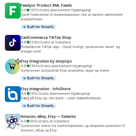
Feedyio: Product XML Feeds
ud af 5 stjerner
5,0
(101)
•
Gratis abonnement tilgængeligt
101 anmeldelser i alt
Opret forbindelse til markedspladser ved at oprette optimerede
produktfeeds
Built for Shopify
CedCommerce TikTok Shop
ud af 5 stjerner
4,8
(216)
•
Gratis at installere
216 anmeldelser i alt
Prisbelønnet TikTok-app – Opret hurtigt, synkroniser smart, og
klargør nemt
Etsy Integration by shopUpz
ud af 5 stjerner
4,6
(184)
•
Gratis abonnement tilgængeligt
184 anmeldelser i alt
Synkroniser automatisk Etsy-produkter, lager og ordrer
Built for Shopify
Etsy Integration ‑ InfoShore
ud af 5 stjerner
4,9
(20)
•
Gratis abonnement tilgængeligt
20 anmeldelser i alt
Sælg på Etsy og i din butik – uden dobbeltarbejde
Built for Shopify
Amazon, eBay, Etsy — Salestio
ud af 5 stjerner
4,5
(80)
•
Gratis at installere
80 anmeldelser i alt
Synkroniser ordrer fra markedspladser, og eksportér produkter til
Amazon, eBay og Etsy