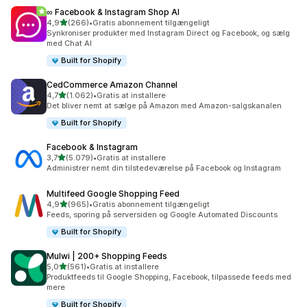
∞ Facebook & Instagram Shop AI
ud af 5 stjerner
4,9
(266)
•
Gratis abonnement tilgængeligt
266 anmeldelser i alt
Synkroniser produkter med Instagram Direct og Facebook, og sælg
med Chat AI
Built for Shopify
CedCommerce Amazon Channel
ud af 5 stjerner
4,7
(1.062)
•
Gratis at installere
1062 anmeldelser i alt
Det bliver nemt at sælge på Amazon med Amazon-salgskanalen
Built for Shopify
Facebook & Instagram
ud af 5 stjerner
3,7
(5.079)
•
Gratis at installere
5079 anmeldelser i alt
Administrer nemt din tilstedeværelse på Facebook og Instagram
Multifeed Google Shopping Feed
ud af 5 stjerner
4,9
(965)
•
Gratis abonnement tilgængeligt
965 anmeldelser i alt
Feeds, sporing på serversiden og Google Automated Discounts
Built for Shopify
Mulwi | 200+ Shopping Feeds
ud af 5 stjerner
5,0
(561)
•
Gratis at installere
561 anmeldelser i alt
Produktfeeds til Google Shopping, Facebook, tilpassede feeds med
mere
Built for Shopify