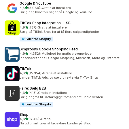
Google & YouTube
ud af 5 stjerner
4,5
(5.069)
•
Gratis at installere
5069 anmeldelser i alt
Sælg dér, hvor folk søger på Google og YouTube
TikTok Shop Integration — SPL
ud af 5 stjerner
4,9
(737)
•
Gratis at installere
737 anmeldelser i alt
Sælg på TikTok Shop for at få flere salgsmuligheder
Built for Shopify
Simprosys Google Shopping Feed
ud af 5 stjerner
4,9
(4.352)
•
Mulighed for gratis prøveperiode
4352 anmeldelser i alt
Indsender feed til Google Shopping, Microsoft, Meta og Pinterest
TikTok
ud af 5 stjerner
4,8
(15.354)
•
Gratis at installere
15354 anmeldelser i alt
Lancer TikTok Ads, og sælg direkte via TikTok Shop
Faire: Sælg B2B
ud af 5 stjerner
4,6
(413)
•
Gratis at installere
413 anmeldelser i alt
Sælg engros til uafhængige forhandlere i hele verden
Built for Shopify
Shop
ud af 5 stjerner
4,8
(8.315)
•
Gratis
8315 anmeldelser i alt
Nå ud til millioner af købeklare kunder på Shop