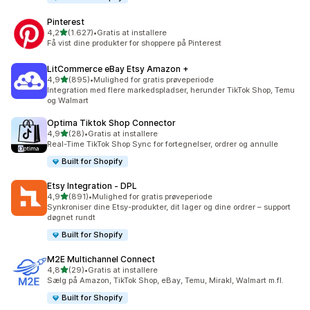
Pinterest
ud af 5 stjerner
4,2
(1.627)
•
Gratis at installere
1627 anmeldelser i alt
Få vist dine produkter for shoppere på Pinterest
LitCommerce eBay Etsy Amazon +
ud af 5 stjerner
4,9
(895)
•
Mulighed for gratis prøveperiode
895 anmeldelser i alt
Integration med flere markedspladser, herunder TikTok Shop, Temu
og Walmart
Optima Tiktok Shop Connector
ud af 5 stjerner
4,9
(28)
•
Gratis at installere
28 anmeldelser i alt
Real-Time TikTok Shop Sync for fortegnelser, ordrer og annulle
Built for Shopify
Etsy Integration ‑ DPL
ud af 5 stjerner
4,9
(891)
•
Mulighed for gratis prøveperiode
891 anmeldelser i alt
Synkroniser dine Etsy-produkter, dit lager og dine ordrer – support
døgnet rundt
Built for Shopify
M2E Multichannel Connect
ud af 5 stjerner
4,8
(29)
•
Gratis at installere
29 anmeldelser i alt
Sælg på Amazon, TikTok Shop, eBay, Temu, Mirakl, Walmart m.fl.
Built for Shopify