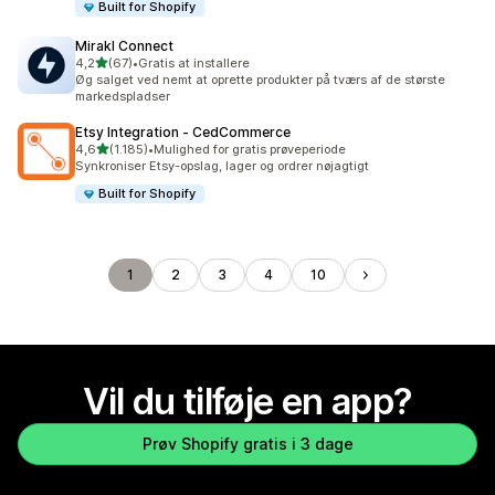
Built for Shopify
Mirakl Connect
ud af 5 stjerner
4,2
(67)
•
Gratis at installere
67 anmeldelser i alt
Øg salget ved nemt at oprette produkter på tværs af de største
markedspladser
Etsy Integration ‑ CedCommerce
ud af 5 stjerner
4,6
(1.185)
•
Mulighed for gratis prøveperiode
1185 anmeldelser i alt
Synkroniser Etsy-opslag, lager og ordrer nøjagtigt
Built for Shopify
1
2
3
4
10
Vil du tilføje en app?
Prøv Shopify gratis i 3 dage