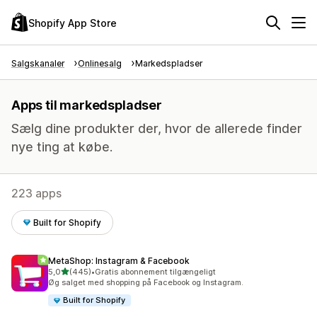
Shopify App Store
Salgskanaler
Onlinesalg
Markedspladser
Apps til markedspladser
Sælg dine produkter der, hvor de allerede finder
nye ting at købe.
223 apps
Built for Shopify
MetaShop: Instagram & Facebook
ud af 5 stjerner
5,0
(445)
•
Gratis abonnement tilgængeligt
445 anmeldelser i alt
Øg salget med shopping på Facebook og Instagram.
Built for Shopify