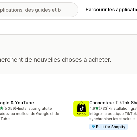
Parcourir les applicat
herchent de nouvelles choses à acheter.
ogle & YouTube
Connecteur TikTok Sh
étoile(s) sur 5
étoile(s) sur 5
(5 059)
•
Installation gratuite
4,9
(733)
•
Installation gra
9 avis au total
733 avis au total
édez au meilleur de Google et de
Intégrer la boutique TikTok
uTube
synchroniser les stocks et 
Built for Shopify