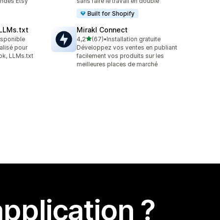
andes Etsy
sans faire le travail en double
Built for Shopify
LLMs.txt
Mirakl Connect
étoile(s) sur 5
disponible
4,2
(67)
•
Installation gratuite
67 avis au total
alisé pour
Développez vos ventes en publiant
k, LLMs.txt
facilement vos produits sur les
meilleures places de marché
pplication ?