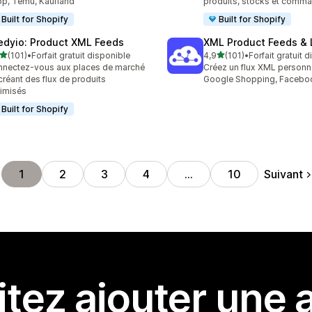
p, Temu, Kaufland
produits, stocks et comm
Built for Shopify
Built for Shopify
edyio: Product XML Feeds
XML Product Feeds & 
étoile(s) sur 5
étoile(s) sur 5
(101)
•
Forfait gratuit disponible
4,9
(101)
•
Forfait gratuit 
 avis au total
101 avis au total
nectez-vous aux places de marché
Créez un flux XML personn
créant des flux de produits
Google Shopping, Faceboo
imisés
Built for Shopify
Suivant
1
2
3
4
…
10
tez ajouter une a