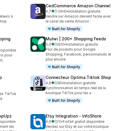
CedCommerce Amazon Channel
étoile(s) sur 5
4,7
(1 064)
•
Installation gratuite
1064 avis au total
eteurs à
Vendre sur Amazon devient facile avec
 Shop
le canal de vente Amazon
Built for Shopify
pping
Mulwi | 200+ Shopping Feeds
étoile(s) sur 5
5,0
(560)
•
Installation gratuite
560 avis au total
Flux de produits pour Google
 disponible
Shopping, Facebook, personnalisés et
ons pour
plus encore
tc.
Built for Shopify
p
Connecteur Optima Tiktok Shop
étoile(s) sur 5
4,9
(28)
•
Installation gratuite
28 avis au total
Synchronisation en temps réel de la
boutique TikTok pour les a
es TikTok
ok
Built for Shopify
hopUpz
Etsy Integration ‑ InfoShore
étoile(s) sur 5
disponible
4,9
(21)
•
Forfait gratuit disponible
21 avis au total
ment les
Vendez sur Etsy et sur votre boutique