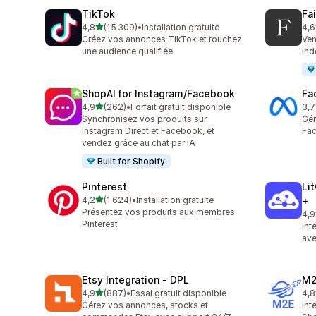
TikTok
Fa
étoile(s) sur 5
4,8
(15 309)
•
Installation gratuite
4,6
15309 avis au total
412
Créez vos annonces TikTok et touchez
Ven
une audience qualifiée
ind
ShopAI for Instagram/Facebook
Fa
étoile(s) sur 5
4,9
(262)
•
Forfait gratuit disponible
3,7
262 avis au total
503
Synchronisez vos produits sur
Gér
Instagram Direct et Facebook, et
Fac
vendez grâce au chat par IA
Built for Shopify
Pinterest
Li
étoile(s) sur 5
4,2
(1 624)
•
Installation gratuite
+
1624 avis au total
Présentez vos produits aux membres
4,9
893
Pinterest
Int
ave
Etsy Integration ‑ DPL
M2
étoile(s) sur 5
4,9
(887)
•
Essai gratuit disponible
4,8
887 avis au total
29 
Gérez vos annonces, stocks et
Int