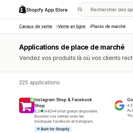
Shopify App Store
Canaux de vente
Vente en ligne
Places de marché
Applications de place de marché
Vendez vos produits là où vos clients rec
225 applications
Instagram Shop & Facebook
Go
Shop
4,5
505
Acc
étoile(s) sur 5
5,0
(440)
•
Forfait gratuit disponible
440 avis au total
Yo
Boostez vos ventes avec les
boutiques Facebook et Instagram.
Built for Shopify