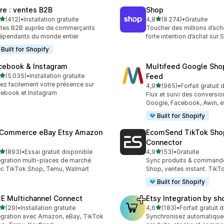
ire : ventes B2B
Shop
étoile(s) sur 5
étoile(s) sur 5
(412)
•
Installation gratuite
4,8
(8 274)
•
Gratuite
 avis au total
8274 avis au total
tes B2B auprès de commerçants
Toucher des millions d’ach
épendants du monde entier
forte intention d’achat sur
Built for Shopify
cebook & Instagram
Multifeed Google Sho
étoile(s) sur 5
(5 035)
•
Installation gratuite
Feed
5 avis au total
ez facilement votre présence sur
étoile(s) sur 5
4,9
(965)
•
Forfait gratuit
965 avis au total
ebook et Instagram
Flux et suivi des conversi
Google, Facebook, Awin, e
Built for Shopify
tCommerce eBay Etsy Amazon
EcomSend TikTok Sho
Connector
étoile(s) sur 5
étoile(s) sur 5
(893)
•
Essai gratuit disponible
4,9
(53)
•
Gratuite
 avis au total
53 avis au total
égration multi-places de marché
Sync produits & command
c TikTok Shop, Temu, Walmart
Shop, ventes instant. TikT
Built for Shopify
E Multichannel Connect
Etsy Integration by s
étoile(s) sur 5
étoile(s) sur 5
(29)
•
Installation gratuite
4,6
(183)
•
Forfait gratuit 
avis au total
183 avis au total
égration avec Amazon, eBay, TikTok
Synchronisez automatique