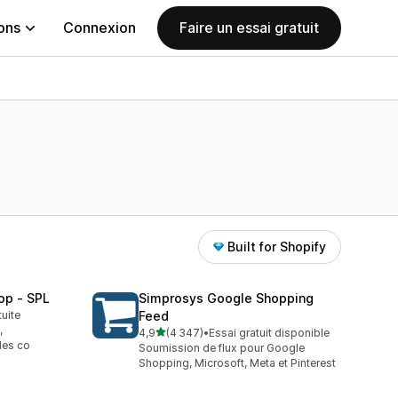
ions
Connexion
Faire un essai gratuit
Built for Shopify
op ‑ SPL
Simprosys Google Shopping
tuite
Feed
,
étoile(s) sur 5
4,9
(4 347)
•
Essai gratuit disponible
4347 avis au total
les co
Soumission de flux pour Google
Shopping, Microsoft, Meta et Pinterest