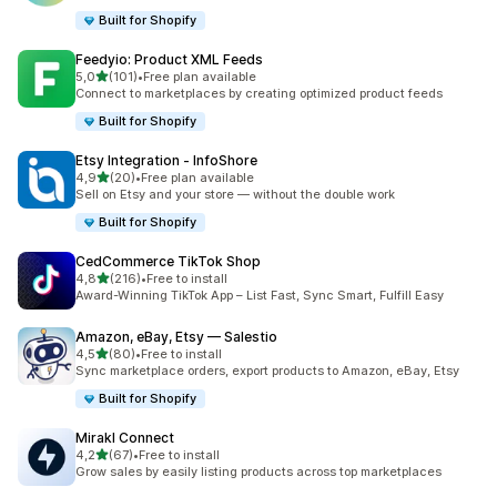
Built for Shopify
Feedyio: Product XML Feeds
av 5 stjerner
5,0
(101)
•
Free plan available
Totalt 101 omtaler
Connect to marketplaces by creating optimized product feeds
Built for Shopify
Etsy Integration ‑ InfoShore
av 5 stjerner
4,9
(20)
•
Free plan available
Totalt 20 omtaler
Sell on Etsy and your store — without the double work
Built for Shopify
CedCommerce TikTok Shop
av 5 stjerner
4,8
(216)
•
Free to install
Totalt 216 omtaler
Award-Winning TikTok App – List Fast, Sync Smart, Fulfill Easy
Amazon, eBay, Etsy — Salestio
av 5 stjerner
4,5
(80)
•
Free to install
Totalt 80 omtaler
Sync marketplace orders, export products to Amazon, eBay, Etsy
Built for Shopify
Mirakl Connect
av 5 stjerner
4,2
(67)
•
Free to install
Totalt 67 omtaler
Grow sales by easily listing products across top marketplaces