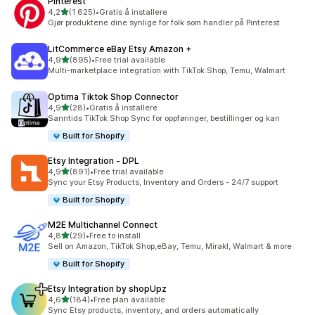
Pinterest
av 5 stjerner
4,2
(1 625)
•
Gratis å installere
Totalt 1625 omtaler
Gjør produktene dine synlige for folk som handler på Pinterest
LitCommerce eBay Etsy Amazon +
av 5 stjerner
4,9
(895)
•
Free trial available
Totalt 895 omtaler
Multi-marketplace integration with TikTok Shop, Temu, Walmart
Optima Tiktok Shop Connector
av 5 stjerner
4,9
(28)
•
Gratis å installere
Totalt 28 omtaler
Sanntids TikTok Shop Sync for oppføringer, bestillinger og kan
Built for Shopify
Etsy Integration ‑ DPL
av 5 stjerner
4,9
(891)
•
Free trial available
Totalt 891 omtaler
Sync your Etsy Products, Inventory and Orders - 24/7 support
Built for Shopify
M2E Multichannel Connect
av 5 stjerner
4,8
(29)
•
Free to install
Totalt 29 omtaler
Sell on Amazon, TikTok Shop,eBay, Temu, Mirakl, Walmart & more
Built for Shopify
Etsy Integration by shopUpz
av 5 stjerner
4,6
(184)
•
Free plan available
Totalt 184 omtaler
Sync Etsy products, inventory, and orders automatically