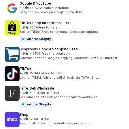
Google & YouTube
av 5 stjerner
4,5
(5 067)
•
Gratis å installere
Totalt 5067 omtaler
Selg der folk søker på Google og YouTube
TikTok Shop Integration — SPL
av 5 stjerner
4,9
(736)
•
Free to install
Totalt 736 omtaler
Sell on TikTok Shop to increase sales opportunities
Built for Shopify
Simprosys Google Shopping Feed
av 5 stjerner
4,9
(4 353)
•
Free trial available
Totalt 4353 omtaler
Submits Feed for Google Shopping, Microsoft, Meta, & Pinterest
TikTok
av 5 stjerner
4,8
(15 344)
•
Free to install
Totalt 15344 omtaler
Launch TikTok Ads and sell directly via TikTok Shop
Faire: Sell Wholesale
av 5 stjerner
4,6
(412)
•
Free to install
Totalt 412 omtaler
Sell wholesale to independent retailers worldwide
Built for Shopify
Shop
av 5 stjerner
4,8
(8 306)
•
Free
Totalt 8306 omtaler
Reach millions of high-intent shoppers on Shop