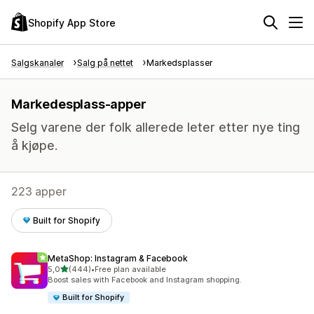
Shopify App Store
Salgskanaler
Salg på nettet
Markedsplasser
Markedesplass-apper
Selg varene der folk allerede leter etter nye ting
å kjøpe.
223 apper
Built for Shopify
MetaShop: Instagram & Facebook
av 5 stjerner
5,0
(444)
•
Free plan available
Totalt 444 omtaler
Boost sales with Facebook and Instagram shopping.
Built for Shopify