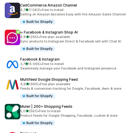
CedCommerce Amazon Channel
av 5 stjerner
4,7
(1 062)
•
Free to install
Totalt 1062 omtaler
Selling on Amazon becomes Easy with the Amazon Sales Channel
Built for Shopify
∞ Facebook & Instagram Shop AI
av 5 stjerner
4,9
(265)
•
Free plan available
Totalt 265 omtaler
Sync products to Instagram Direct & Facebook sell with Chat AI
Built for Shopify
Facebook & Instagram
av 5 stjerner
3,7
(5 065)
•
Free to install
Totalt 5065 omtaler
Seamlessly manage your Facebook and Instagram presence
Multifeed Google Shopping Feed
av 5 stjerner
4,9
(965)
•
Free plan available
Totalt 965 omtaler
Feeds & conversion tracking for Google, Facebook, Awin & more
Built for Shopify
Mulwi | 200+ Shopping Feeds
av 5 stjerner
5,0
(561)
•
Free to install
Totalt 561 omtaler
Product feeds for Google Shopping, Facebook, custom & more
Built for Shopify