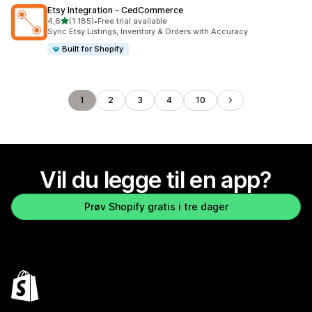
Etsy Integration ‑ CedCommerce
av 5 stjerner
4,6
(1 185)
•
Free trial available
Totalt 1185 omtaler
Sync Etsy Listings, Inventory & Orders with Accuracy
Built for Shopify
1
2
3
4
10
Vil du legge til en app?
Prøv Shopify gratis i tre dager