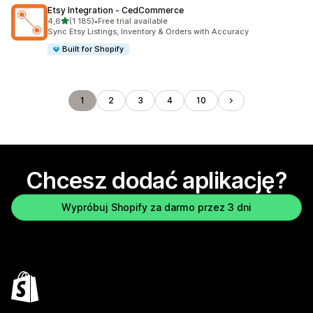
Etsy Integration ‑ CedCommerce
na 5 gwiazdek
4,6
(1 185)
•
Free trial available
Łączna liczba recenzji: 1185
Sync Etsy Listings, Inventory & Orders with Accuracy
Built for Shopify
1
2
3
4
10
Chcesz dodać aplikację?
Wypróbuj Shopify za darmo przez 3 dni