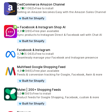
CedCommerce Amazon Channel
na 5 gwiazdek
4,7
(1 062)
•
Free to install
Łączna liczba recenzji: 1062
Selling on Amazon becomes Easy with the Amazon Sales Channel
Built for Shopify
∞ Facebook & Instagram Shop AI
na 5 gwiazdek
4,9
(265)
•
Free plan available
Łączna liczba recenzji: 265
Sync products to Instagram Direct & Facebook sell with Chat AI
Built for Shopify
Facebook & Instagram
na 5 gwiazdek
3,7
(5 063)
•
Free to install
Łączna liczba recenzji: 5063
Seamlessly manage your Facebook and Instagram presence
Multifeed Google Shopping Feed
na 5 gwiazdek
4,9
(965)
•
Free plan available
Łączna liczba recenzji: 965
Feeds & conversion tracking for Google, Facebook, Awin & more
Built for Shopify
Mulwi | 200+ Shopping Feeds
na 5 gwiazdek
5,0
(561)
•
Free to install
Łączna liczba recenzji: 561
Product feeds for Google Shopping, Facebook, custom & more
Built for Shopify