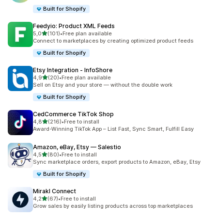
Built for Shopify
Feedyio: Product XML Feeds
na 5 gwiazdek
5,0
(101)
•
Free plan available
Łączna liczba recenzji: 101
Connect to marketplaces by creating optimized product feeds
Built for Shopify
Etsy Integration ‑ InfoShore
na 5 gwiazdek
4,9
(20)
•
Free plan available
Łączna liczba recenzji: 20
Sell on Etsy and your store — without the double work
Built for Shopify
CedCommerce TikTok Shop
na 5 gwiazdek
4,8
(216)
•
Free to install
Łączna liczba recenzji: 216
Award-Winning TikTok App – List Fast, Sync Smart, Fulfill Easy
Amazon, eBay, Etsy — Salestio
na 5 gwiazdek
4,5
(80)
•
Free to install
Łączna liczba recenzji: 80
Sync marketplace orders, export products to Amazon, eBay, Etsy
Built for Shopify
Mirakl Connect
na 5 gwiazdek
4,2
(67)
•
Free to install
Łączna liczba recenzji: 67
Grow sales by easily listing products across top marketplaces