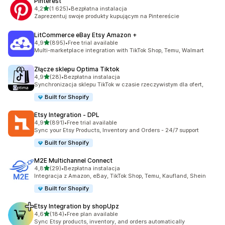
Pinterest
na 5 gwiazdek
4,2
(1 625)
•
Bezpłatna instalacja
Łączna liczba recenzji: 1625
Zaprezentuj swoje produkty kupującym na Pintereście
LitCommerce eBay Etsy Amazon +
na 5 gwiazdek
4,9
(895)
•
Free trial available
Łączna liczba recenzji: 895
Multi-marketplace integration with TikTok Shop, Temu, Walmart
Złącze sklepu Optima Tiktok
na 5 gwiazdek
4,9
(28)
•
Bezpłatna instalacja
Łączna liczba recenzji: 28
Synchronizacja sklepu TikTok w czasie rzeczywistym dla ofert,
Built for Shopify
Etsy Integration ‑ DPL
na 5 gwiazdek
4,9
(891)
•
Free trial available
Łączna liczba recenzji: 891
Sync your Etsy Products, Inventory and Orders - 24/7 support
Built for Shopify
M2E Multichannel Connect
na 5 gwiazdek
4,8
(29)
•
Bezpłatna instalacja
Łączna liczba recenzji: 29
Integracja z Amazon, eBay, TikTok Shop, Temu, Kaufland, Shein
Built for Shopify
Etsy Integration by shopUpz
na 5 gwiazdek
4,6
(184)
•
Free plan available
Łączna liczba recenzji: 184
Sync Etsy products, inventory, and orders automatically