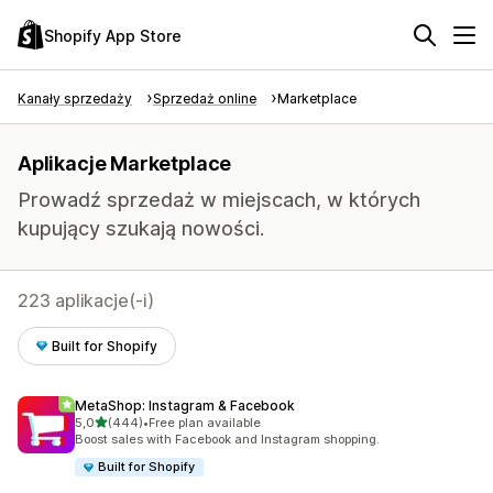
Shopify App Store
Kanały sprzedaży
Sprzedaż online
Marketplace
Aplikacje Marketplace
Prowadź sprzedaż w miejscach, w których
kupujący szukają nowości.
223 aplikacje(-i)
Built for Shopify
MetaShop: Instagram & Facebook
na 5 gwiazdek
5,0
(444)
•
Free plan available
Łączna liczba recenzji: 444
Boost sales with Facebook and Instagram shopping.
Built for Shopify