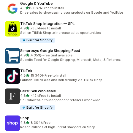
Google & YouTube
na 5 gwiazdek
4,5
(5 067)
•
Free to install
Łączna liczba recenzji: 5067
Drive sales by showcasing your products on Google and YouTube
TikTok Shop Integration — SPL
na 5 gwiazdek
4,9
(735)
•
Free to install
Łączna liczba recenzji: 735
Sell on TikTok Shop to increase sales opportunities
Built for Shopify
Simprosys Google Shopping Feed
na 5 gwiazdek
4,9
(4 353)
•
Free trial available
Łączna liczba recenzji: 4353
Submits Feed for Google Shopping, Microsoft, Meta, & Pinterest
TikTok
na 5 gwiazdek
4,8
(15 340)
•
Free to install
Łączna liczba recenzji: 15340
Launch TikTok Ads and sell directly via TikTok Shop
Faire: Sell Wholesale
na 5 gwiazdek
4,6
(412)
•
Free to install
Łączna liczba recenzji: 412
Sell wholesale to independent retailers worldwide
Built for Shopify
Shop
na 5 gwiazdek
4,8
(8 304)
•
Free
Łączna liczba recenzji: 8304
Reach millions of high-intent shoppers on Shop