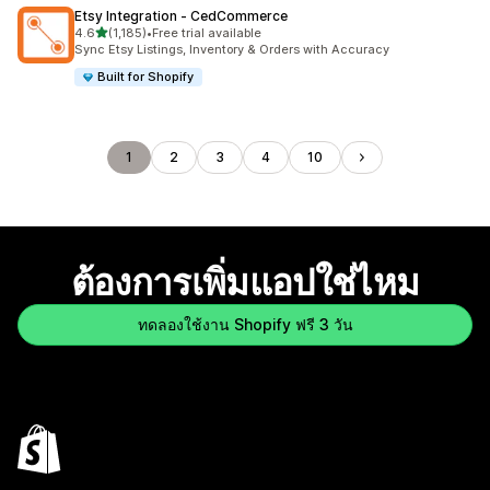
Etsy Integration ‑ CedCommerce
เต็ม 5 ดาว
4.6
(1,185)
•
Free trial available
ทั้งหมด 1185 รีวิว
Sync Etsy Listings, Inventory & Orders with Accuracy
Built for Shopify
1
2
3
4
10
ต้องการเพิ่มแอปใช่ไหม
ทดลองใช้งาน Shopify ฟรี 3 วัน