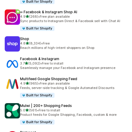
Built for Shopify
∞ Facebook & Instagram Shop AI
เต็ม 5 ดาว
4.9
(268)
•
Free plan available
ทั้งหมด 268 รีวิว
Sync products to Instagram Direct & Facebook sell with Chat AI
Built for Shopify
Shop
เต็ม 5 ดาว
4.8
(8,334)
•
Free
ทั้งหมด 8334 รีวิว
Reach millions of high-intent shoppers on Shop
Facebook & Instagram
เต็ม 5 ดาว
3.7
(5,092)
•
Free to install
ทั้งหมด 5092 รีวิว
Seamlessly manage your Facebook and Instagram presence
Multifeed Google Shopping Feed
เต็ม 5 ดาว
4.9
(965)
•
Free plan available
ทั้งหมด 965 รีวิว
Feeds, server-side tracking & Google Automated Discounts
Built for Shopify
Mulwi | 200+ Shopping Feeds
เต็ม 5 ดาว
5.0
(561)
•
Free to install
ทั้งหมด 561 รีวิว
Product feeds for Google Shopping, Facebook, custom & more
Built for Shopify