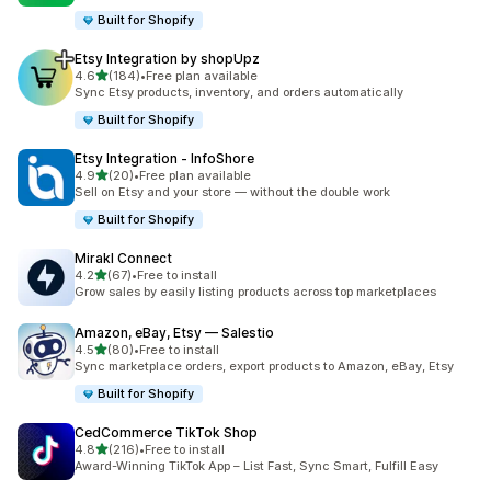
Built for Shopify
Etsy Integration by shopUpz
เต็ม 5 ดาว
4.6
(184)
•
Free plan available
ทั้งหมด 184 รีวิว
Sync Etsy products, inventory, and orders automatically
Built for Shopify
Etsy Integration ‑ InfoShore
เต็ม 5 ดาว
4.9
(20)
•
Free plan available
ทั้งหมด 20 รีวิว
Sell on Etsy and your store — without the double work
Built for Shopify
Mirakl Connect
เต็ม 5 ดาว
4.2
(67)
•
Free to install
ทั้งหมด 67 รีวิว
Grow sales by easily listing products across top marketplaces
Amazon, eBay, Etsy — Salestio
เต็ม 5 ดาว
4.5
(80)
•
Free to install
ทั้งหมด 80 รีวิว
Sync marketplace orders, export products to Amazon, eBay, Etsy
Built for Shopify
CedCommerce TikTok Shop
เต็ม 5 ดาว
4.8
(216)
•
Free to install
ทั้งหมด 216 รีวิว
Award-Winning TikTok App – List Fast, Sync Smart, Fulfill Easy