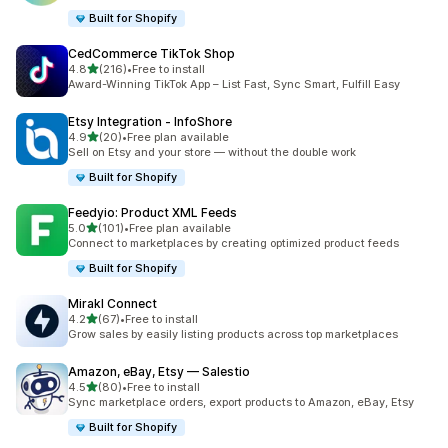
Built for Shopify
CedCommerce TikTok Shop
เต็ม 5 ดาว
4.8
(216)
•
Free to install
ทั้งหมด 216 รีวิว
Award-Winning TikTok App – List Fast, Sync Smart, Fulfill Easy
Etsy Integration ‑ InfoShore
เต็ม 5 ดาว
4.9
(20)
•
Free plan available
ทั้งหมด 20 รีวิว
Sell on Etsy and your store — without the double work
Built for Shopify
Feedyio: Product XML Feeds
เต็ม 5 ดาว
5.0
(101)
•
Free plan available
ทั้งหมด 101 รีวิว
Connect to marketplaces by creating optimized product feeds
Built for Shopify
Mirakl Connect
เต็ม 5 ดาว
4.2
(67)
•
Free to install
ทั้งหมด 67 รีวิว
Grow sales by easily listing products across top marketplaces
Amazon, eBay, Etsy — Salestio
เต็ม 5 ดาว
4.5
(80)
•
Free to install
ทั้งหมด 80 รีวิว
Sync marketplace orders, export products to Amazon, eBay, Etsy
Built for Shopify