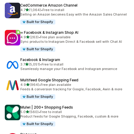
CedCommerce Amazon Channel
เต็ม 5 ดาว
4.7
(1,064)
•
Free to install
ทั้งหมด 1064 รีวิว
Selling on Amazon becomes Easy with the Amazon Sales Channel
Built for Shopify
∞ Facebook & Instagram Shop AI
เต็ม 5 ดาว
4.9
(263)
•
Free plan available
ทั้งหมด 263 รีวิว
Sync products to Instagram Direct & Facebook sell with Chat AI
Built for Shopify
Facebook & Instagram
เต็ม 5 ดาว
3.7
(5,051)
•
Free to install
ทั้งหมด 5051 รีวิว
Seamlessly manage your Facebook and Instagram presence
Multifeed Google Shopping Feed
เต็ม 5 ดาว
4.9
(964)
•
Free plan available
ทั้งหมด 964 รีวิว
Feeds & conversion tracking for Google, Facebook, Awin & more
Built for Shopify
Mulwi | 200+ Shopping Feeds
เต็ม 5 ดาว
5.0
(560)
•
Free to install
ทั้งหมด 560 รีวิว
Product feeds for Google Shopping, Facebook, custom & more
Built for Shopify