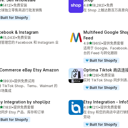
星（满分 5 星）
星（满分 5 星）
(412)
•
免费安装
4.8
(8,282)
•
免费
 412 条评论
总共 8282 条评论
全球独立零售商进行批发销售
在 Shop 上触达数百万高意
Built for Shopify
cebook & Instagram
Multifeed Google Sho
星（满分 5 星）
(5,043)
•
免费安装
Feed
 5043 条评论
管理您的 Facebook 和 Instagram 业
星（满分 5 星）
4.9
(965)
•
提供免费套餐
总共 965 条评论
适用于 Google、Facebook
台的 Feed 与转化跟踪
Built for Shopify
tCommerce eBay Etsy Amazon
Optima Tiktok 商店连
星（满分 5 星）
4.9
(28)
•
免费安装
总共 28 条评论
实时 TikTok Shop 同步
星（满分 5 星）
(893)
•
提供免费试用
 893 条评论
 TikTok Shop、Temu、Walmart 的
Built for Shopify
市场集成
sy Integration by shopUpz
Etsy Integration ‑ Inf
星（满分 5 星）
星（满分 5 星）
(183)
•
提供免费套餐
4.9
(21)
•
提供免费套餐
 183 条评论
总共 21 条评论
同步 Etsy 产品、库存和订单
在 Etsy 和您的商店中进行
劳动
Built for Shopify
Built for Shopify