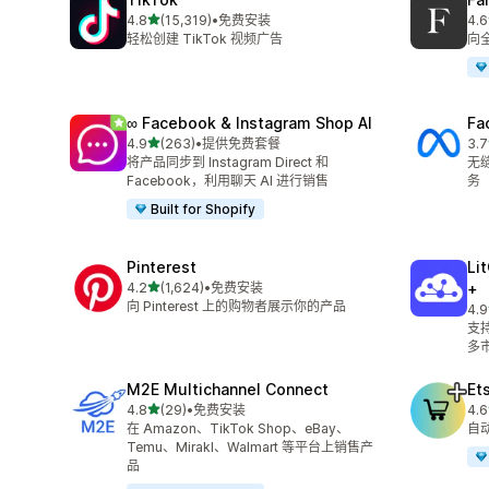
星（满分 5 星）
4.8
(15,319)
•
免费安装
4.6
总共 15319 条评论
总共
轻松创建 TikTok 视频广告
向
∞ Facebook & Instagram Shop AI
Fa
星（满分 5 星）
4.9
(263)
•
提供免费套餐
3.7
总共 263 条评论
总共
将产品同步到 Instagram Direct 和
无缝
Facebook，利用聊天 AI 进行销售
务
Built for Shopify
Pinterest
Li
星（满分 5 星）
4.2
(1,624)
•
免费安装
+
总共 1624 条评论
向 Pinterest 上的购物者展示你的产品
4.9
总共
支持
多
M2E Multichannel Connect
Et
星（满分 5 星）
4.8
(29)
•
免费安装
4.6
总共 29 条评论
总共
在 Amazon、TikTok Shop、eBay、
自动
Temu、Mirakl、Walmart 等平台上销售产
品