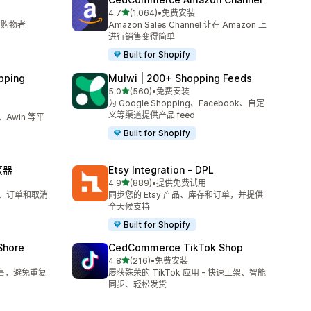
星（满分 5 星）
4.7
(1,064)
•
免费安装
总共 1064 条评论
向购物者
Amazon Sales Channel 让在 Amazon 上
进行销售变得简单
Built for Shopify
pping
Mulwi | 200+ Shopping Feeds
星（满分 5 星）
5.0
(560)
•
免费安装
总共 560 条评论
为 Google Shopping、Facebook、自定
义等渠道提供产品 feed
、Awin 等平
Built for Shopify
接器
Etsy Integration ‑ DPL
星（满分 5 星）
4.9
(889)
•
提供免费试用
总共 889 条评论
列表、订单和取消
同步您的 Etsy 产品、库存和订单，并提供
全天候支持
Built for Shopify
oShore
CedCommerce TikTok Shop
星（满分 5 星）
4.8
(216)
•
免费安装
总共 216 条评论
销售，避免重复
屡获殊荣的 TikTok 应用 - 快速上架、智能
同步、轻松发货