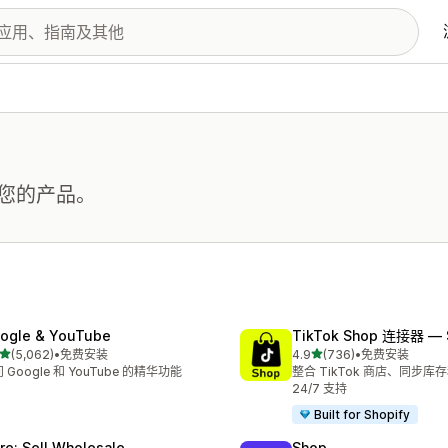
您的产品。
ogle & YouTube
TikTok Shop 连接器 — 
星（满分 5 星）
星（满分 5 星）
(5,062)
•
免费安装
4.9
(736)
•
免费安装
 5062 条评论
总共 736 条评论
 Google 和 YouTube 的精华功能
整合 TikTok 商店、同步库存
24/7 支持
Built for Shopify
ire: Sell Wholesale
Shop