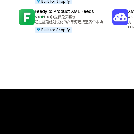
Built for Shopify
Feedyio: Product XML Feeds
XM
星（满分 5 星）
5.0
(101)
•
提供免费套餐
4.9
总共 101 条评论
总共
通过创建经过优化的产品源连接至各个市场
为 
LL
Built for Shopify