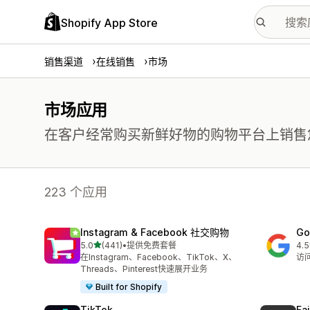
Shopify App Store
销售渠道
在线销售
市场
市场应用
在客户经常购买新鲜好物的购物平台上销售
223 个应用
Instagram & Facebook 社交购物
Go
星（满分 5 星）
5.0
(441)
•
提供免费套餐
4.5
总共 441 条评论
总共
在Instagram、Facebook、TikTok、X、
访问
Threads、Pinterest快速展开业务
Built for Shopify
TikTok
Fa