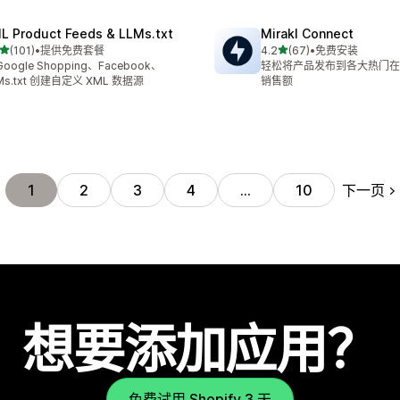
L Product Feeds & LLMs.txt
Mirakl Connect
星（满分 5 星）
星（满分 5 星）
(101)
•
提供免费套餐
4.2
(67)
•
免费安装
 101 条评论
总共 67 条评论
Google Shopping、Facebook、
轻松将产品发布到各大热门在
Ms.txt 创建自定义 XML 数据源
销售额
下一页
1
2
3
4
…
10
想要添加应用？
免费试用 Shopify 3 天