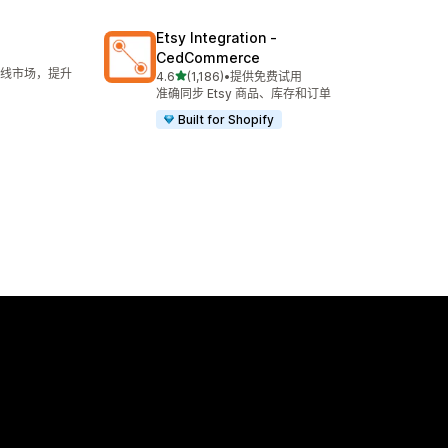
Etsy Integration ‑
CedCommerce
线市场，提升
星（满分 5 星）
4.6
(1,186)
•
提供免费试用
总共 1186 条评论
准确同步 Etsy 商品、库存和订单
Built for Shopify