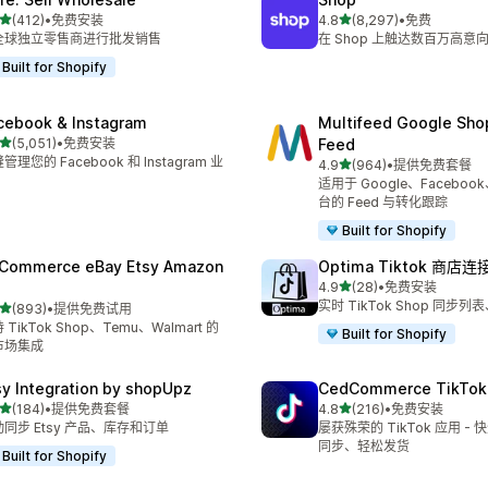
星（满分 5 星）
星（满分 5 星）
(412)
•
免费安装
4.8
(8,297)
•
免费
 412 条评论
总共 8297 条评论
全球独立零售商进行批发销售
在 Shop 上触达数百万高意
Built for Shopify
cebook & Instagram
Multifeed Google Sho
星（满分 5 星）
(5,051)
•
免费安装
Feed
 5051 条评论
管理您的 Facebook 和 Instagram 业
星（满分 5 星）
4.9
(964)
•
提供免费套餐
总共 964 条评论
适用于 Google、Facebook
台的 Feed 与转化跟踪
Built for Shopify
tCommerce eBay Etsy Amazon
Optima Tiktok 商店连
星（满分 5 星）
4.9
(28)
•
免费安装
总共 28 条评论
实时 TikTok Shop 同步
星（满分 5 星）
(893)
•
提供免费试用
 893 条评论
 TikTok Shop、Temu、Walmart 的
Built for Shopify
市场集成
sy Integration by shopUpz
CedCommerce TikTok
星（满分 5 星）
星（满分 5 星）
(184)
•
提供免费套餐
4.8
(216)
•
免费安装
 184 条评论
总共 216 条评论
同步 Etsy 产品、库存和订单
屡获殊荣的 TikTok 应用 -
同步、轻松发货
Built for Shopify