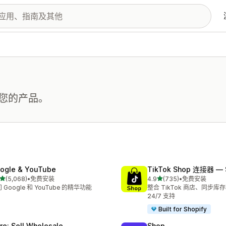
您的产品。
ogle & YouTube
TikTok Shop 连接器 — 
星（满分 5 星）
星（满分 5 星）
(5,068)
•
免费安装
4.9
(735)
•
免费安装
 5068 条评论
总共 735 条评论
 Google 和 YouTube 的精华功能
整合 TikTok 商店、同步库存
24/7 支持
Built for Shopify
ire: Sell Wholesale
Shop