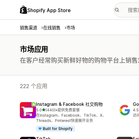
Shopify App Store
销售渠道
在线销售
市场
市场应用
在客户经常购买新鲜好物的购物平台上销售
222 个应用
Instagram & Facebook 社交购物
Go
星（满分 5 星）
5.0
(440)
•
提供免费套餐
4.5
总共 440 条评论
总共
在Instagram、Facebook、TikTok、X、
访问
Threads、Pinterest快速展开业务
Built for Shopify
TikTok
Fa