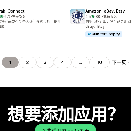
rakl Connect
Amazon, eBay, Etsy — 
星（满分 5 星）
星（满分 5 星）
(67)
•
免费安装
4.5
(80)
•
免费安装
 67 条评论
总共 80 条评论
松将产品发布到各大热门在线市场，提升
同步市场订单，将产品导出到 
售额
eBay、Etsy
Built for Shopify
下一页
1
2
3
4
…
10
想要添加应用？
免费试用 Shopify 3 天