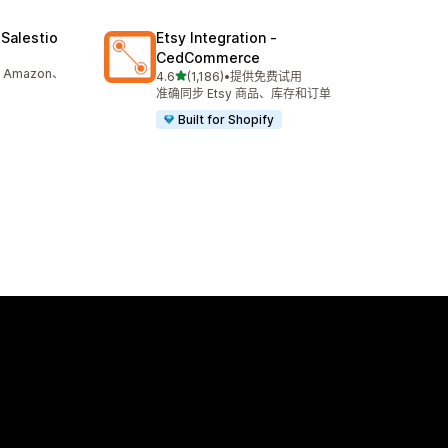
Salestio
Etsy Integration ‑
CedCommerce
Amazon、
星（满分 5 星）
4.6
(1,186)
•
提供免费试用
总共 1186 条评论
准确同步 Etsy 商品、库存和订单
Built for Shopify