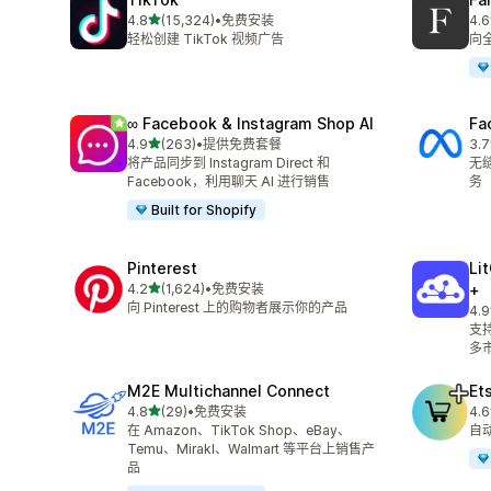
星（满分 5 星）
4.8
(15,324)
•
免费安装
4.6
总共 15324 条评论
总共
轻松创建 TikTok 视频广告
向
∞ Facebook & Instagram Shop AI
Fa
星（满分 5 星）
4.9
(263)
•
提供免费套餐
3.7
总共 263 条评论
总共
将产品同步到 Instagram Direct 和
无缝
Facebook，利用聊天 AI 进行销售
务
Built for Shopify
Pinterest
Li
星（满分 5 星）
4.2
(1,624)
•
免费安装
+
总共 1624 条评论
向 Pinterest 上的购物者展示你的产品
4.9
总共
支持
多
M2E Multichannel Connect
Et
星（满分 5 星）
4.8
(29)
•
免费安装
4.6
总共 29 条评论
总共
在 Amazon、TikTok Shop、eBay、
自动
Temu、Mirakl、Walmart 等平台上销售产
品