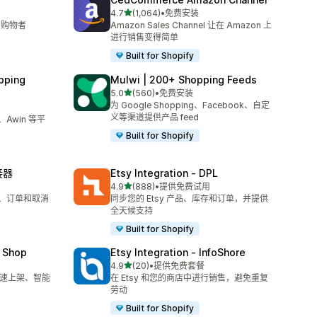
星（满分 5 星）
4.7
(1,064)
•
免费安装
总共 1064 条评论
向购物者
Amazon Sales Channel 让在 Amazon 上
进行销售变得简单
Built for Shopify
pping
Mulwi | 200+ Shopping Feeds
星（满分 5 星）
5.0
(560)
•
免费安装
总共 560 条评论
为 Google Shopping、Facebook、自定
义等渠道提供产品 feed
、Awin 等平
Built for Shopify
接器
Etsy Integration ‑ DPL
星（满分 5 星）
4.9
(888)
•
提供免费试用
总共 888 条评论
列表、订单和取消
同步您的 Etsy 产品、库存和订单，并提供
全天候支持
Built for Shopify
 Shop
Etsy Integration ‑ InfoShore
星（满分 5 星）
4.9
(20)
•
提供免费套餐
总共 20 条评论
 快速上架、智能
在 Etsy 和您的商店中进行销售，避免重复
劳动
Built for Shopify