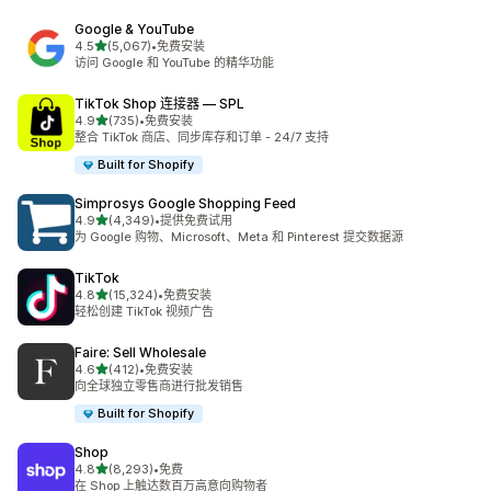
Google & YouTube
星（满分 5 星）
4.5
(5,067)
•
免费安装
总共 5067 条评论
访问 Google 和 YouTube 的精华功能
TikTok Shop 连接器 — SPL
星（满分 5 星）
4.9
(735)
•
免费安装
总共 735 条评论
整合 TikTok 商店、同步库存和订单 - 24/7 支持
Built for Shopify
Simprosys Google Shopping Feed
星（满分 5 星）
4.9
(4,349)
•
提供免费试用
总共 4349 条评论
为 Google 购物、Microsoft、Meta 和 Pinterest 提交数据源
TikTok
星（满分 5 星）
4.8
(15,324)
•
免费安装
总共 15324 条评论
轻松创建 TikTok 视频广告
Faire: Sell Wholesale
星（满分 5 星）
4.6
(412)
•
免费安装
总共 412 条评论
向全球独立零售商进行批发销售
Built for Shopify
Shop
星（满分 5 星）
4.8
(8,293)
•
免费
总共 8293 条评论
在 Shop 上触达数百万高意向购物者