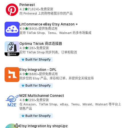
Pinterest
星（满分 5 星）
4.2
(1,624)
•
免费安装
总共 1624 条评论
向 Pinterest 上的购物者展示你的产品
LitCommerce eBay Etsy Amazon +
星（满分 5 星）
4.9
(893)
•
提供免费试用
总共 893 条评论
支持 TikTok Shop、Temu、Walmart 的多市场集成
Optima Tiktok 商店连接器
星（满分 5 星）
4.9
(28)
•
免费安装
总共 28 条评论
实时 TikTok Shop 同步列表、订单和取消
Built for Shopify
Etsy Integration ‑ DPL
星（满分 5 星）
4.9
(888)
•
提供免费试用
总共 888 条评论
同步您的 Etsy 产品、库存和订单，并提供全天候支持
Built for Shopify
M2E Multichannel Connect
星（满分 5 星）
4.8
(29)
•
免费安装
总共 29 条评论
在 Amazon、TikTok Shop、eBay、Temu、Mirakl、Walmart 等平台上
销售产品
Built for Shopify
Etsy Integration by shopUpz