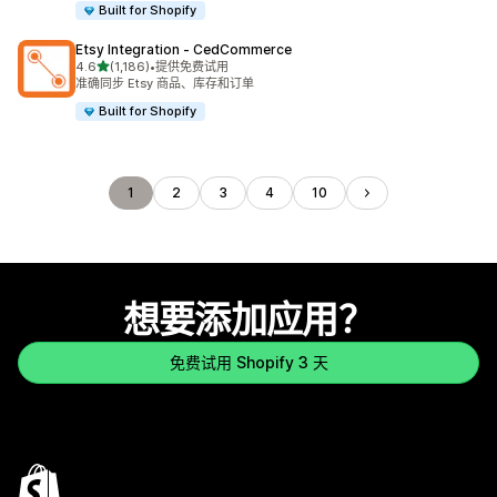
Built for Shopify
Etsy Integration ‑ CedCommerce
星（满分 5 星）
4.6
(1,186)
•
提供免费试用
总共 1186 条评论
准确同步 Etsy 商品、库存和订单
Built for Shopify
1
2
3
4
10
想要添加应用？
免费试用 Shopify 3 天