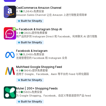
CedCommerce Amazon Channel
星（满分 5 星）
4.7
(1,064)
•
免费安装
总共 1064 条评论
Amazon Sales Channel 让在 Amazon 上进行销售变得简单
Built for Shopify
∞ Facebook & Instagram Shop AI
星（满分 5 星）
4.9
(263)
•
提供免费套餐
总共 263 条评论
将产品同步到 Instagram Direct 和 Facebook，利用聊天 AI 进行销售
Built for Shopify
Facebook & Instagram
星（满分 5 星）
3.7
(5,049)
•
免费安装
总共 5049 条评论
无缝管理您的 Facebook 和 Instagram 业务
Multifeed Google Shopping Feed
星（满分 5 星）
4.9
(964)
•
提供免费套餐
总共 964 条评论
适用于 Google、Facebook、Awin 等平台的 Feed 与转化跟踪
Built for Shopify
Mulwi | 200+ Shopping Feeds
星（满分 5 星）
5.0
(560)
•
免费安装
总共 560 条评论
为 Google Shopping、Facebook、自定义等渠道提供产品 feed
Built for Shopify