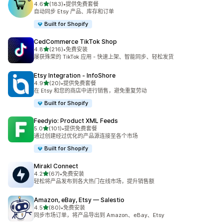
星（满分 5 星）
4.6
(183)
•
提供免费套餐
总共 183 条评论
自动同步 Etsy 产品、库存和订单
Built for Shopify
CedCommerce TikTok Shop
星（满分 5 星）
4.8
(216)
•
免费安装
总共 216 条评论
屡获殊荣的 TikTok 应用 - 快速上架、智能同步、轻松发货
Etsy Integration ‑ InfoShore
星（满分 5 星）
4.9
(20)
•
提供免费套餐
总共 20 条评论
在 Etsy 和您的商店中进行销售，避免重复劳动
Built for Shopify
Feedyio: Product XML Feeds
星（满分 5 星）
5.0
(101)
•
提供免费套餐
总共 101 条评论
通过创建经过优化的产品源连接至各个市场
Built for Shopify
Mirakl Connect
星（满分 5 星）
4.2
(67)
•
免费安装
总共 67 条评论
轻松将产品发布到各大热门在线市场，提升销售额
Amazon, eBay, Etsy — Salestio
星（满分 5 星）
4.5
(80)
•
免费安装
总共 80 条评论
同步市场订单，将产品导出到 Amazon、eBay、Etsy