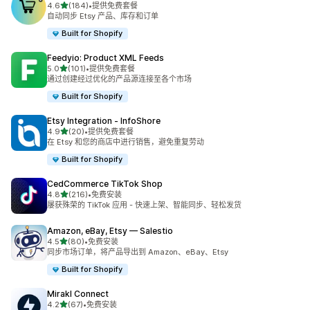
星（满分 5 星）
4.6
(184)
•
提供免费套餐
总共 184 条评论
自动同步 Etsy 产品、库存和订单
Built for Shopify
Feedyio: Product XML Feeds
星（满分 5 星）
5.0
(101)
•
提供免费套餐
总共 101 条评论
通过创建经过优化的产品源连接至各个市场
Built for Shopify
Etsy Integration ‑ InfoShore
星（满分 5 星）
4.9
(20)
•
提供免费套餐
总共 20 条评论
在 Etsy 和您的商店中进行销售，避免重复劳动
Built for Shopify
CedCommerce TikTok Shop
星（满分 5 星）
4.8
(216)
•
免费安装
总共 216 条评论
屡获殊荣的 TikTok 应用 - 快速上架、智能同步、轻松发货
Amazon, eBay, Etsy — Salestio
星（满分 5 星）
4.5
(80)
•
免费安装
总共 80 条评论
同步市场订单，将产品导出到 Amazon、eBay、Etsy
Built for Shopify
Mirakl Connect
星（满分 5 星）
4.2
(67)
•
免费安装
总共 67 条评论