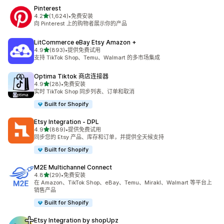
Pinterest
星（满分 5 星）
4.2
(1,624)
•
免费安装
总共 1624 条评论
向 Pinterest 上的购物者展示你的产品
LitCommerce eBay Etsy Amazon +
星（满分 5 星）
4.9
(893)
•
提供免费试用
总共 893 条评论
支持 TikTok Shop、Temu、Walmart 的多市场集成
Optima Tiktok 商店连接器
星（满分 5 星）
4.9
(28)
•
免费安装
总共 28 条评论
实时 TikTok Shop 同步列表、订单和取消
Built for Shopify
Etsy Integration ‑ DPL
星（满分 5 星）
4.9
(889)
•
提供免费试用
总共 889 条评论
同步您的 Etsy 产品、库存和订单，并提供全天候支持
Built for Shopify
M2E Multichannel Connect
星（满分 5 星）
4.8
(29)
•
免费安装
总共 29 条评论
在 Amazon、TikTok Shop、eBay、Temu、Mirakl、Walmart 等平台上
销售产品
Built for Shopify
Etsy Integration by shopUpz