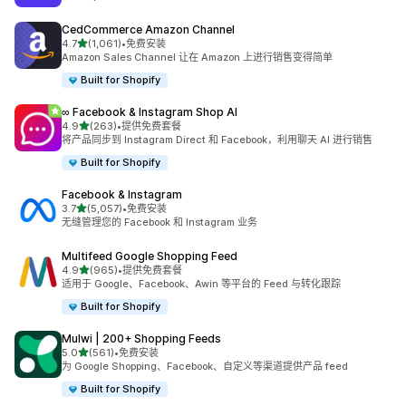
CedCommerce Amazon Channel
星（满分 5 星）
4.7
(1,061)
•
免费安装
总共 1061 条评论
Amazon Sales Channel 让在 Amazon 上进行销售变得简单
Built for Shopify
∞ Facebook & Instagram Shop AI
星（满分 5 星）
4.9
(263)
•
提供免费套餐
总共 263 条评论
将产品同步到 Instagram Direct 和 Facebook，利用聊天 AI 进行销售
Built for Shopify
Facebook & Instagram
星（满分 5 星）
3.7
(5,057)
•
免费安装
总共 5057 条评论
无缝管理您的 Facebook 和 Instagram 业务
Multifeed Google Shopping Feed
星（满分 5 星）
4.9
(965)
•
提供免费套餐
总共 965 条评论
适用于 Google、Facebook、Awin 等平台的 Feed 与转化跟踪
Built for Shopify
Mulwi | 200+ Shopping Feeds
星（满分 5 星）
5.0
(561)
•
免费安装
总共 561 条评论
为 Google Shopping、Facebook、自定义等渠道提供产品 feed
Built for Shopify