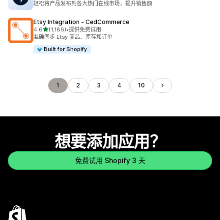
轻松将产品发布到各大热门在线市场，提升销售额
Etsy Integration ‑ CedCommerce
星（满分 5 星）
4.6
(1,186)
•
提供免费试用
总共 1186 条评论
准确同步 Etsy 商品、库存和订单
Built for Shopify
1
2
3
4
10
想要添加应用？
免费试用 Shopify 3 天