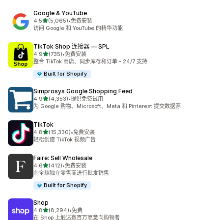
Google & YouTube
星（满分 5 星）
4.5
(5,065)
•
免费安装
总共 5065 条评论
访问 Google 和 YouTube 的精华功能
TikTok Shop 连接器 — SPL
星（满分 5 星）
4.9
(735)
•
免费安装
总共 735 条评论
整合 TikTok 商店、同步库存和订单 - 24/7 支持
Built for Shopify
Simprosys Google Shopping Feed
星（满分 5 星）
4.9
(4,353)
•
提供免费试用
总共 4353 条评论
为 Google 购物、Microsoft、Meta 和 Pinterest 提交数据源
TikTok
星（满分 5 星）
4.8
(15,330)
•
免费安装
总共 15330 条评论
轻松创建 TikTok 视频广告
Faire: Sell Wholesale
星（满分 5 星）
4.6
(412)
•
免费安装
总共 412 条评论
向全球独立零售商进行批发销售
Built for Shopify
Shop
星（满分 5 星）
4.8
(8,294)
•
免费
总共 8294 条评论
在 Shop 上触达数百万高意向购物者